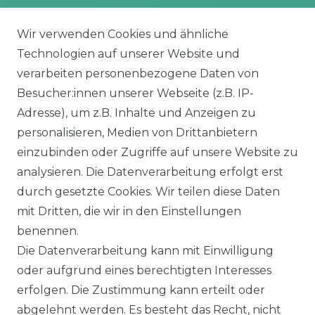
rina Vertex S+
Balkonkraftwerk Speicher
oliTek
10 kWh Batteriespeicher
Wir verwenden Cookies und ähnliche
a Solar Module
Solplanet Batteriespeicher
Technologien auf unserer Website und
alettenware
Growatt Speicher
verarbeiten personenbezogene Daten von
Trina Solar Speicher
Besucher:innen unserer Webseite (z.B. IP-
ECHSELRICHTER
ZUBEHÖR
Adresse), um z.B. Inhalte und Anzeigen zu
icrowechselrichter
Unterkonstruktion
personalisieren, Medien von Drittanbietern
ybridwechselrichter
Solarkabel & Stecker
einzubinden oder Zugriffe auf unsere Website zu
nsel / Offgrid Wechselrichter
E-Auto Ladestation
analysieren. Die Datenverarbeitung erfolgt erst
olplanet Wechselrichter
Weiteres Zubehör
durch gesetzte Cookies. Wir teilen diese Daten
rowatt Wechselrichter
mit Dritten, die wir in den Einstellungen
ALKONKRAFTWERK
PV-KOMPLETTSETS
benennen.
000 Wp Balkonkraftwerk
Alle Komplettsets
Die Datenverarbeitung kann mit Einwilligung
alkonkraftwerk mit Speicher
Solaranlagen mit Speicher
oder aufgrund eines berechtigten Interesses
rowatt NOAH 2000
Insel Solaranlagen
erfolgen. Die Zustimmung kann erteilt oder
rowatt NEXA 2000
10 kW PV-Anlage mit Speicher
8 kWp Solaranlagen
abgelehnt werden. Es besteht das Recht, nicht