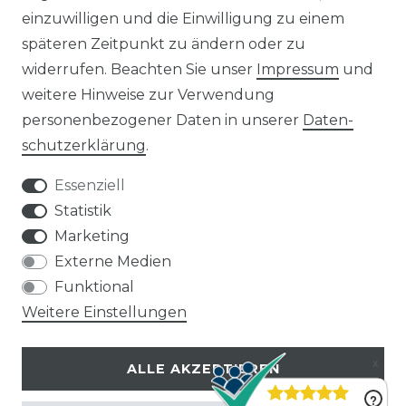
15 kWp Solaranlagen
einzuwilligen und die Einwilligung zu einem
20 kWp Solaranlagen
späteren Zeitpunkt zu ändern oder zu
25 kWp Solaranlagen
widerrufen. Beachten Sie unser
Impressum
und
30 kWp Solaranlagen
weitere Hinweise zur Verwendung
LIMAANLAGEN
ÜBER UNS
personenbezogener Daten in unserer
Daten­
plit-Klimaanlagen
Wir sind ein
schutz­erklärung
.
antech Klimaanlagen
reiner Online-Shop.
ulti-Split Sets
Essenziell
obile Klimaanlagen
ACTEC Solar
Statistik
uftentfeuchter
Marketing
AC TEC GmbH
Externe Medien
Funktional
Wikingerstraße 10
Weitere Einstellungen
76189 Karlsruhe
ALLE AKZEPTIEREN
Impressum
Widerruf
Datenschutz
AGB
Kontakt