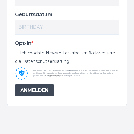
Geburtsdatum
Opt-in
Ich möchte Newsletter erhalten & akzeptiere
die Datenschutzerklärung
Wir verwenden Brevo als unsere Marketing-Plattform. Wenn Sie das Formular ausfüllen und absenden,
bestätigen Sie, dass die von Ihnen angegebenen Informationen an Sendinblue zur Bearbeitung
gemäß den
Nutzungsbedingungen
übertragen werden.
ANMELDEN