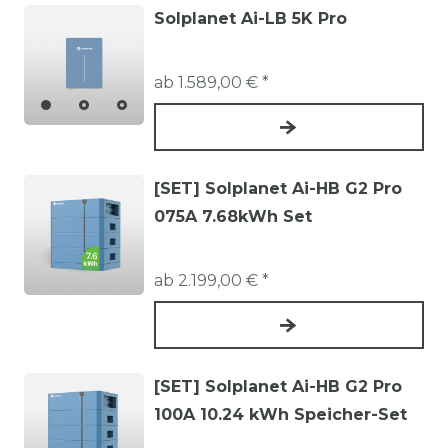
Wirkungsgrad & Qualität
Solplanet Ai-LB 5K Pro
Gute Systeme bieten Effizienzwerte bis zu 95 %.
ab 1.589,00 € *
Hochwertige Lithium-Speicher garantieren lange
Lebensdauer und hohe Zyklenfestigkeit.
Modularität
[SET] Solplanet Ai-HB G2 Pro
Viele moderne Speicher können bei steigendem
075A 7.68kWh Set
Energiebedarf problemlos erweitert werden.
Ideal für Haushalte, die später eine größere PV-
ab 2.199,00 € *
Anlage oder ein E-Auto planen.
Einsatzbereiche für
Batteriespeicher
[SET] Solplanet Ai-HB G2 Pro
100A 10.24 kWh Speicher-Set
Batteriespeicher eignen sich sowohl für private