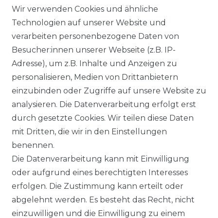
oliTek
10 kWh Batteriespeicher
Wir verwenden Cookies und ähnliche
a Solar Module
Solplanet Batteriespeicher
Technologien auf unserer Website und
alettenware
Growatt Speicher
verarbeiten personenbezogene Daten von
Trina Solar Speicher
Besucher:innen unserer Webseite (z.B. IP-
ECHSELRICHTER
ZUBEHÖR
Adresse), um z.B. Inhalte und Anzeigen zu
icrowechselrichter
Unterkonstruktion
personalisieren, Medien von Drittanbietern
ybridwechselrichter
Solarkabel & Stecker
einzubinden oder Zugriffe auf unsere Website zu
nsel / Offgrid Wechselrichter
E-Auto Ladestation
analysieren. Die Datenverarbeitung erfolgt erst
olplanet Wechselrichter
Weiteres Zubehör
durch gesetzte Cookies. Wir teilen diese Daten
rowatt Wechselrichter
mit Dritten, die wir in den Einstellungen
ALKONKRAFTWERK
PV-KOMPLETTSETS
benennen.
000 Wp Balkonkraftwerk
Alle Komplettsets
Die Datenverarbeitung kann mit Einwilligung
alkonkraftwerk mit Speicher
Solaranlagen mit Speicher
oder aufgrund eines berechtigten Interesses
rowatt NOAH 2000
Insel Solaranlagen
erfolgen. Die Zustimmung kann erteilt oder
rowatt NEXA 2000
10 kW PV-Anlage mit Speicher
8 kWp Solaranlagen
abgelehnt werden. Es besteht das Recht, nicht
15 kWp Solaranlagen
einzuwilligen und die Einwilligung zu einem