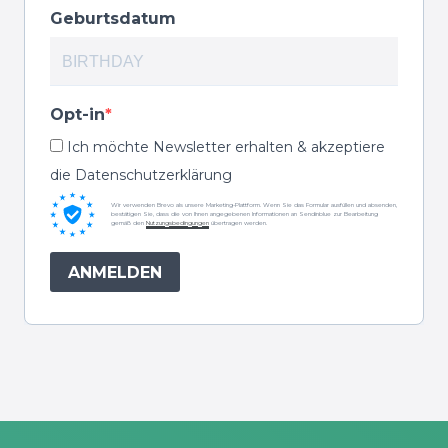
Geburtsdatum
Opt-in
Ich möchte Newsletter erhalten & akzeptiere
die Datenschutzerklärung
Wir verwenden Brevo als unsere Marketing-Plattform. Wenn Sie das Formular ausfüllen und absenden,
bestätigen Sie, dass die von Ihnen angegebenen Informationen an Sendinblue zur Bearbeitung
gemäß den
Nutzungsbedingungen
übertragen werden.
ANMELDEN