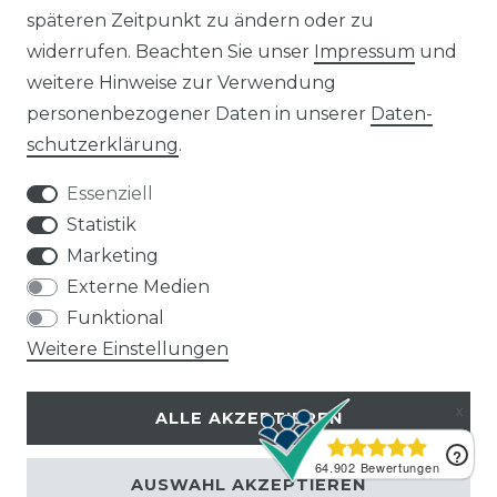
20 kWp Solaranlagen
späteren Zeitpunkt zu ändern oder zu
25 kWp Solaranlagen
widerrufen. Beachten Sie unser
Impressum
und
30 kWp Solaranlagen
weitere Hinweise zur Verwendung
LIMAANLAGEN
ÜBER UNS
personenbezogener Daten in unserer
Daten­
plit-Klimaanlagen
Wir sind ein
schutz­erklärung
.
antech Klimaanlagen
reiner Online-Shop.
ulti-Split Sets
Essenziell
obile Klimaanlagen
ACTEC Solar
Statistik
uftentfeuchter
Marketing
AC TEC GmbH
Externe Medien
Funktional
Wikingerstraße 10
Weitere Einstellungen
76189 Karlsruhe
ALLE AKZEPTIEREN
Impressum
Widerruf
Datenschutz
AGB
Kontakt
AUSWAHL AKZEPTIEREN
© Copyright 2026 | Alle Rechte vorbehalten.