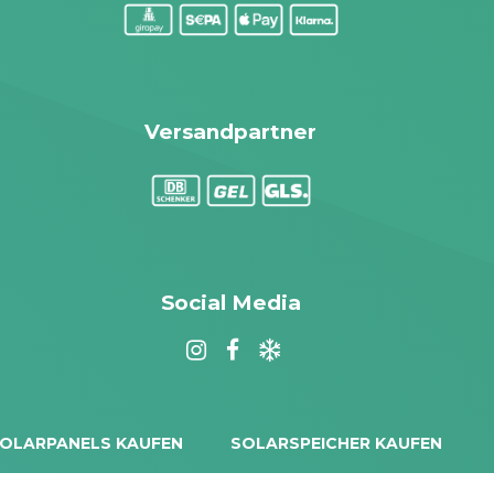
Versandpartner
Social Media
OLARPANELS KAUFEN
SOLARSPEICHER KAUFEN
rina Vertex S+
Balkonkraftwerk Speicher