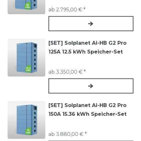
Einfamilienhäuser als auch für gewerbliche
ab 2.795,00 € *
Anwendungen. Besonders effektiv sind sie bei
Haushalten, die tagsüber wenig Strom
verbrauchen, aber abends und nachts höhere
Lasten haben. Auch in Kombination mit
[SET] Solplanet Ai-HB G2 Pro
Wärmepumpen und E-Mobilität entstehen große
125A 12.5 kWh Speicher-Set
Einsparpotenziale.
Unser Angebot bei ACTEC Solar
ab 3.350,00 € *
ACTEC Solar bietet eine Auswahl hochwertiger
Batteriespeicher – von kompakten Systemen bis
zu leistungsstarken Speichern mit hoher
[SET] Solplanet Ai-HB G2 Pro
Kapazität. Wir unterstützen Sie bei der Auswahl
150A 15.36 kWh Speicher-Set
des passenden Modells, der technischen
Integration und der Planung eines
ab 3.880,00 € *
zukunftssicheren Energiesystems.