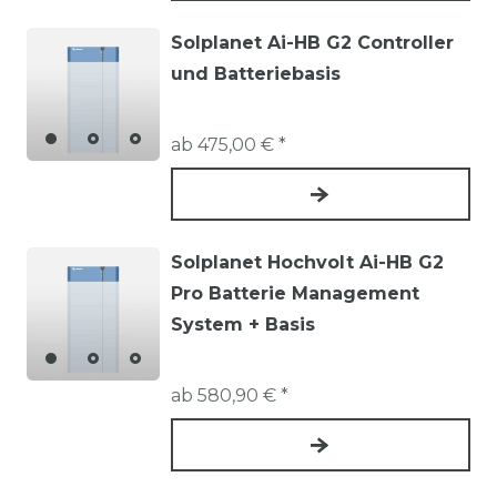
Energieautarkie.
Kosteneinsparungen:
Geringere
Solplanet Ai-HB G2 Controller
Stromrechnungen durch optimierte
und Batteriebasis
Nutzung von PV-Energie.
Versorgungssicherheit:
Moderne Speicher
ab 475,00 € *
bieten teils Notstromfunktionen.
Nachhaltigkeit:
Reduzieren Sie CO₂-
Emissionen und fördern aktiv saubere
Energie.
Solplanet Hochvolt Ai-HB G2
Pro Batterie Management
Worauf Sie beim Kauf eines
System + Basis
Batteriespeichers achten sollten
Speicherkapazität
ab 580,90 € *
Die Kapazität bestimmt, wie viel Solarstrom
zwischengespeichert werden kann. Je nach