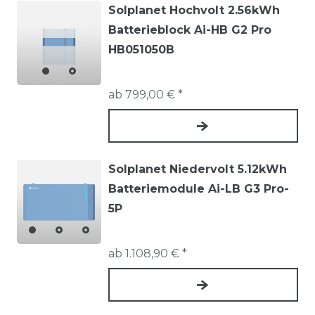
Haushaltsgröße und PV-Leistung empfehlen sich
Solplanet Hochvolt 2.56kWh
Speicherkapazitäten zwischen 5 und 20 kWh.
Batterieblock Ai-HB G2 Pro
HB051050B
Entladeleistung
ab 799,00 € *
Die Entladeleistung gibt an, wie viel Leistung der
Speicher gleichzeitig bereitstellen kann – wichtig
für parallele Lasten wie Wärmepumpe,
Haushaltsgeräte oder Elektroauto.
Solplanet Niedervolt 5.12kWh
Batteriemodule Ai-LB G3 Pro-
Kompatibilität
5P
Der Speicher muss technisch zum verbauten
Wechselrichter und der gesamten PV-Anlage
ab 1.108,90 € *
passen. Achten Sie auf Herstellerfreigaben oder
universell kompatible Systeme.