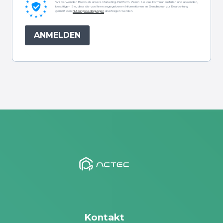
Wir verwenden Brevo als unsere Marketing-Plattform. Wenn Sie das Formular ausfüllen und absenden,
bestätigen Sie, dass die von Ihnen angegebenen Informationen an Sendinblue zur Bearbeitung
gemäß den
Nutzungsbedingungen
übertragen werden.
ANMELDEN
Kontakt