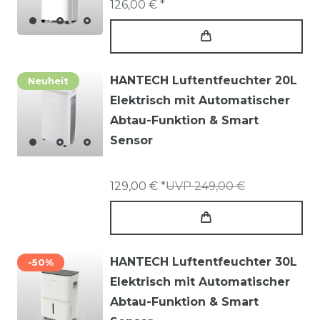
Raumklima
126,00 € *
Entdecken Sie die perfekte Kombination aus
Leistung, Effizienz und Qualität mit einem
Hantech Luftentfeuchter von actec solar.
HANTECH Luftentfeuchter 20L
Neuheit
Besuchen Sie uns für ein frisches und
Elektrisch mit Automatischer
angenehmes Raumklima in Ihrem Zuhause oder
Abtau-Funktion & Smart
Büro.
Sensor
129,00 € *
UVP 249,00 €
HANTECH Luftentfeuchter 30L
-50%
Elektrisch mit Automatischer
Abtau-Funktion & Smart