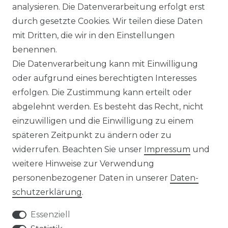
analysieren. Die Datenverarbeitung erfolgt erst
olplanet Wechselrichter
Weiteres Zubehör
durch gesetzte Cookies. Wir teilen diese Daten
rowatt Wechselrichter
mit Dritten, die wir in den Einstellungen
ALKONKRAFTWERK
PV-KOMPLETTSETS
benennen.
000 Wp Balkonkraftwerk
Alle Komplettsets
Die Datenverarbeitung kann mit Einwilligung
alkonkraftwerk mit Speicher
Solaranlagen mit Speicher
oder aufgrund eines berechtigten Interesses
rowatt NOAH 2000
Insel Solaranlagen
erfolgen. Die Zustimmung kann erteilt oder
rowatt NEXA 2000
10 kW PV-Anlage mit Speicher
8 kWp Solaranlagen
abgelehnt werden. Es besteht das Recht, nicht
15 kWp Solaranlagen
einzuwilligen und die Einwilligung zu einem
20 kWp Solaranlagen
späteren Zeitpunkt zu ändern oder zu
25 kWp Solaranlagen
widerrufen. Beachten Sie unser
Impressum
und
30 kWp Solaranlagen
weitere Hinweise zur Verwendung
LIMAANLAGEN
ÜBER UNS
personenbezogener Daten in unserer
Daten­
plit-Klimaanlagen
Wir sind ein
schutz­erklärung
.
antech Klimaanlagen
reiner Online-Shop.
ulti-Split Sets
Essenziell
obile Klimaanlagen
ACTEC Solar