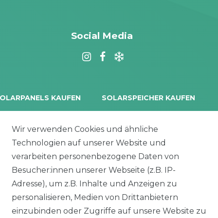
Social Media
OLARPANELS KAUFEN
SOLARSPEICHER KAUFEN
rina Vertex S+
Balkonkraftwerk Speicher
oliTek
10 kWh Batteriespeicher
Wir verwenden Cookies und ähnliche
a Solar Module
Solplanet Batteriespeicher
Technologien auf unserer Website und
alettenware
Growatt Speicher
verarbeiten personenbezogene Daten von
Trina Solar Speicher
Besucher:innen unserer Webseite (z.B. IP-
ECHSELRICHTER
ZUBEHÖR
Adresse), um z.B. Inhalte und Anzeigen zu
icrowechselrichter
Unterkonstruktion
personalisieren, Medien von Drittanbietern
ybridwechselrichter
Solarkabel & Stecker
einzubinden oder Zugriffe auf unsere Website zu
nsel / Offgrid Wechselrichter
E-Auto Ladestation