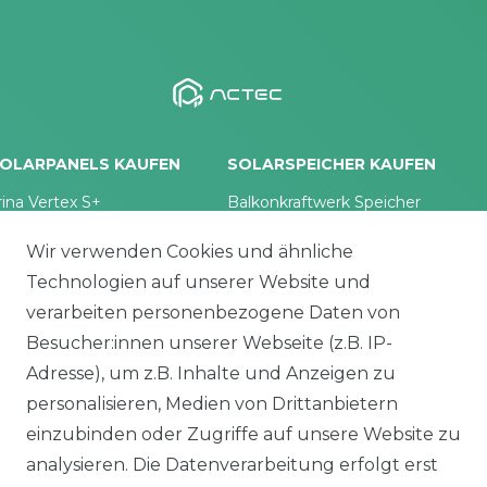
OLARPANELS KAUFEN
SOLARSPEICHER KAUFEN
rina Vertex S+
Balkonkraftwerk Speicher
oliTek
10 kWh Batteriespeicher
Wir verwenden Cookies und ähnliche
iko Solar
Solplanet Batteriespeicher
Technologien auf unserer Website und
a Solar Module
Growatt Speicher
alettenware
Trina Solar Speicher
verarbeiten personenbezogene Daten von
ECHSELRICHTER
ZUBEHÖR
Besucher:innen unserer Webseite (z.B. IP-
Adresse), um z.B. Inhalte und Anzeigen zu
icrowechselrichter
Unterkonstruktion
ybridwechselrichter
Solarkabel & Stecker
personalisieren, Medien von Drittanbietern
nsel / Offgrid Wechselrichter
E-Auto Ladestation
einzubinden oder Zugriffe auf unsere Website zu
olplanet Wechselrichter
Weiteres Zubehör
analysieren. Die Datenverarbeitung erfolgt erst
rowatt Wechselrichter