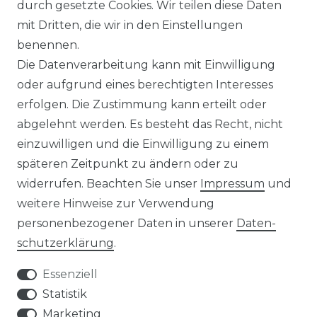
durch gesetzte Cookies. Wir teilen diese Daten
ALKONKRAFTWERK
PV-KOMPLETTSETS
mit Dritten, die wir in den Einstellungen
000 Wp Balkonkraftwerk
Alle Komplettsets
benennen.
alkonkraftwerk mit Speicher
Solaranlagen mit Speicher
Die Datenverarbeitung kann mit Einwilligung
nker Solix Balkonkraftwerk
Insel Solaranlagen
oder aufgrund eines berechtigten Interesses
rowatt NOAH 2000
10 kW PV-Anlage mit Speicher
erfolgen. Die Zustimmung kann erteilt oder
rowatt NEXA 2000
8 kWp Solaranlagen
abgelehnt werden. Es besteht das Recht, nicht
15 kWp Solaranlagen
einzuwilligen und die Einwilligung zu einem
20 kWp Solaranlagen
späteren Zeitpunkt zu ändern oder zu
25 kWp Solaranlagen
30 kWp Solaranlagen
widerrufen. Beachten Sie unser
Impressum
und
LIMAANLAGEN
ÜBER UNS
weitere Hinweise zur Verwendung
personenbezogener Daten in unserer
Daten­
plit-Klimaanlagen
Wir sind ein
antech Klimaanlagen
reiner Online-Shop.
schutz­erklärung
.
ulti-Split Sets
Essenziell
obile Klimaanlagen
ACTEC Solar
Statistik
uftentfeuchter
AC TEC GmbH
Marketing