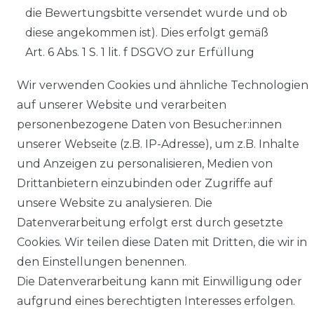
die Bewertungsbitte versendet wurde und ob
diese angekommen ist). Dies erfolgt gemäß
Art. 6 Abs. 1 S. 1 lit. f DSGVO zur Erfüllung
unseres berechtigten Interesses,
Wir verwenden Cookies und ähnliche Technologien
Informationen über die
auf unserer Website und verarbeiten
Bewertungseinladungen zu erhalten, um
personenbezogene Daten von Besucher:innen
darauf basierend ggf. Optimierungen
unserer Webseite (z.B. IP-Adresse), um z.B. Inhalte
vorzunehmen sowie zur Erfüllung des
und Anzeigen zu personalisieren, Medien von
berechtigten Interesses von Trusted Shops,
Drittanbietern einzubinden oder Zugriffe auf
diese Service-Leistung anbieten zu können.
unsere Website zu analysieren. Die
Für die Versendung von Bewertungsbitten
Datenverarbeitung erfolgt erst durch gesetzte
und für die Erhebung und Anzeige von
Cookies. Wir teilen diese Daten mit Dritten, die wir in
Bewertungs- bzw. Statusinformationen sind
den Einstellungen benennen.
wir gemeinsam mit Trusted Shops
Die Datenverarbeitung kann mit Einwilligung oder
verantwortlich.
aufgrund eines berechtigten Interesses erfolgen.