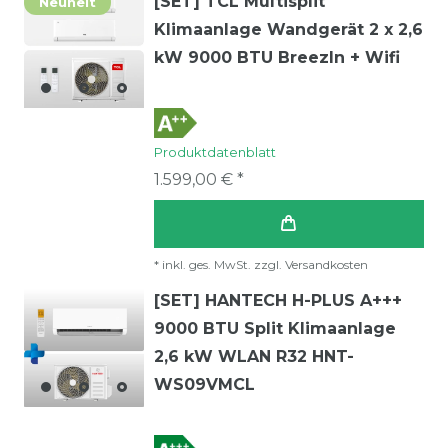
[SET] TCL Multisplit
Neuheit
Klimaanlage Wandgerät 2 x 2,6
kW 9000 BTU BreezIn + Wifi
Produktdatenblatt
1.599,00 € *
*
inkl. ges. MwSt.
zzgl.
Versandkosten
[SET] HANTECH H-PLUS A+++
9000 BTU Split Klimaanlage
2,6 kW WLAN R32 HNT-
WS09VMCL