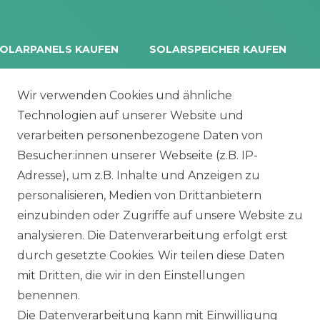
OLARPANELS KAUFEN
SOLARSPEICHER KAUFEN
rina Vertex S+
Balkonkraftwerk Speicher
oliTek
10 kWh Batteriespeicher
Wir verwenden Cookies und ähnliche
a Solar Module
Solplanet Batteriespeicher
Technologien auf unserer Website und
alettenware
Growatt Speicher
verarbeiten personenbezogene Daten von
Trina Solar Speicher
Besucher:innen unserer Webseite (z.B. IP-
ECHSELRICHTER
ZUBEHÖR
Adresse), um z.B. Inhalte und Anzeigen zu
icrowechselrichter
Unterkonstruktion
personalisieren, Medien von Drittanbietern
ybridwechselrichter
Solarkabel & Stecker
einzubinden oder Zugriffe auf unsere Website zu
nsel / Offgrid Wechselrichter
E-Auto Ladestation
analysieren. Die Datenverarbeitung erfolgt erst
olplanet Wechselrichter
Weiteres Zubehör
durch gesetzte Cookies. Wir teilen diese Daten
rowatt Wechselrichter
mit Dritten, die wir in den Einstellungen
ALKONKRAFTWERK
PV-KOMPLETTSETS
benennen.
000 Wp Balkonkraftwerk
Alle Komplettsets
Die Datenverarbeitung kann mit Einwilligung