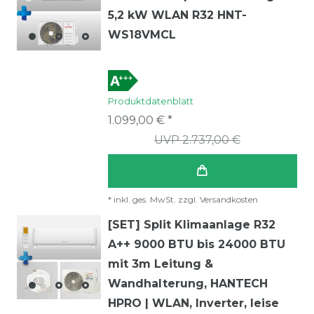
5,2 kW WLAN R32 HNT-
WS18VMCL
Produktdatenblatt
1.099,00 € *
UVP 2.737,00 €
*
inkl. ges. MwSt.
zzgl.
Versandkosten
[SET] Split Klimaanlage R32
A++ 9000 BTU bis 24000 BTU
mit 3m Leitung &
Wandhalterung, HANTECH
HPRO | WLAN, Inverter, leise