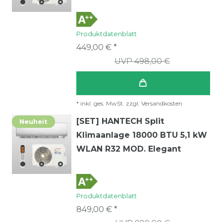
Produktdatenblatt
449,00 € *
UVP 498,00 €
*
inkl. ges. MwSt.
zzgl.
Versandkosten
[SET] HANTECH Split
Neuheit
Klimaanlage 18000 BTU 5,1 kW
WLAN R32 MOD. Elegant
Produktdatenblatt
849,00 € *