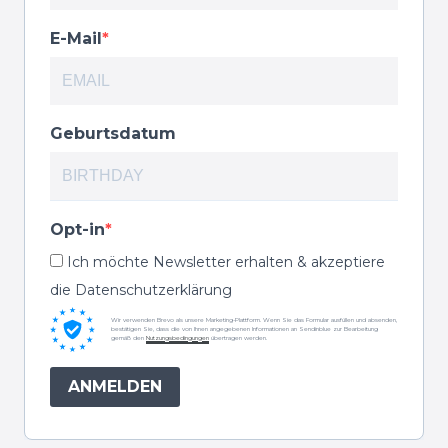
E-Mail
Geburtsdatum
Opt-in
Ich möchte Newsletter erhalten & akzeptiere
die Datenschutzerklärung
Wir verwenden Brevo als unsere Marketing-Plattform. Wenn Sie das Formular ausfüllen und absenden,
bestätigen Sie, dass die von Ihnen angegebenen Informationen an Sendinblue zur Bearbeitung
gemäß den
Nutzungsbedingungen
übertragen werden.
ANMELDEN