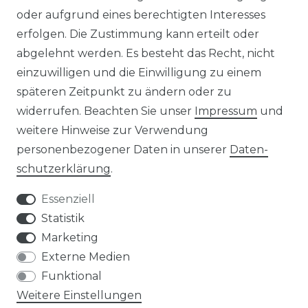
alkonkraftwerk mit Speicher
Solaranlagen mit Speicher
oder aufgrund eines berechtigten Interesses
rowatt NOAH 2000
Insel Solaranlagen
erfolgen. Die Zustimmung kann erteilt oder
rowatt NEXA 2000
10 kW PV-Anlage mit Speicher
8 kWp Solaranlagen
abgelehnt werden. Es besteht das Recht, nicht
15 kWp Solaranlagen
einzuwilligen und die Einwilligung zu einem
20 kWp Solaranlagen
späteren Zeitpunkt zu ändern oder zu
25 kWp Solaranlagen
widerrufen. Beachten Sie unser
Impressum
und
30 kWp Solaranlagen
weitere Hinweise zur Verwendung
LIMAANLAGEN
ÜBER UNS
personenbezogener Daten in unserer
Daten­
plit-Klimaanlagen
Wir sind ein
schutz­erklärung
.
antech Klimaanlagen
reiner Online-Shop.
ulti-Split Sets
Essenziell
obile Klimaanlagen
ACTEC Solar
Statistik
uftentfeuchter
Marketing
AC TEC GmbH
Externe Medien
Funktional
Wikingerstraße 10
Weitere Einstellungen
76189 Karlsruhe