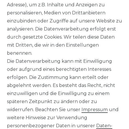
Adresse), um z.B. Inhalte und Anzeigen zu
icrowechselrichter
Unterkonstruktion
personalisieren, Medien von Drittanbietern
ybridwechselrichter
Solarkabel & Stecker
einzubinden oder Zugriffe auf unsere Website zu
nsel / Offgrid Wechselrichter
E-Auto Ladestation
analysieren. Die Datenverarbeitung erfolgt erst
olplanet Wechselrichter
Weiteres Zubehör
durch gesetzte Cookies. Wir teilen diese Daten
rowatt Wechselrichter
mit Dritten, die wir in den Einstellungen
ALKONKRAFTWERK
PV-KOMPLETTSETS
benennen.
000 Wp Balkonkraftwerk
Alle Komplettsets
Die Datenverarbeitung kann mit Einwilligung
alkonkraftwerk mit Speicher
Solaranlagen mit Speicher
oder aufgrund eines berechtigten Interesses
rowatt NOAH 2000
Insel Solaranlagen
erfolgen. Die Zustimmung kann erteilt oder
rowatt NEXA 2000
10 kW PV-Anlage mit Speicher
8 kWp Solaranlagen
abgelehnt werden. Es besteht das Recht, nicht
15 kWp Solaranlagen
einzuwilligen und die Einwilligung zu einem
20 kWp Solaranlagen
späteren Zeitpunkt zu ändern oder zu
25 kWp Solaranlagen
widerrufen. Beachten Sie unser
Impressum
und
30 kWp Solaranlagen
weitere Hinweise zur Verwendung
LIMAANLAGEN
ÜBER UNS
personenbezogener Daten in unserer
Daten­