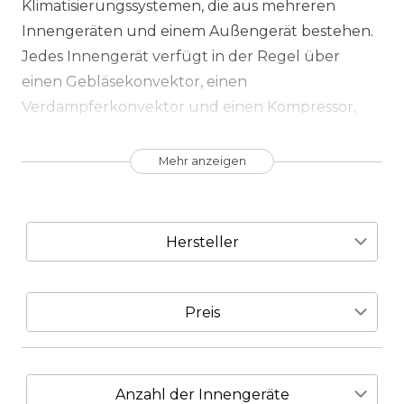
Klimatisierungssystemen, die aus mehreren
Innengeräten und einem Außengerät bestehen.
Jedes Innengerät verfügt in der Regel über
einen Gebläsekonvektor, einen
Verdampferkonvektor und einen Kompressor,
während das Außengerät den Verflüssiger und
die Expansionsvorrichtung beinhaltet. Die
Mehr anzeigen
einzelnen Innengeräte werden über
Kupferrohre mit dem Außengerät verbunden,
um den Transport des Kältemittels zu
Hersteller
ermöglichen.
16
1
Multisplit Klimaanlagen erfreuen sich aufgrund
Preis
HANTECH
TCL
ihrer Effizienz, ihres Komforts und ihrer
platzsparenden Eigenschaften zunehmender
Beliebtheit in Wohnhäusern. Sie bieten eine
€
―
€
Anzahl der Innengeräte