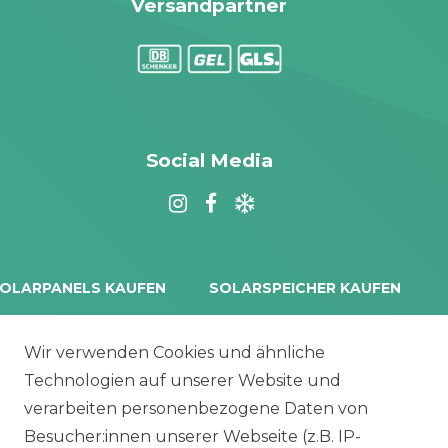
Versandpartner
Social Media
OLARPANELS KAUFEN
SOLARSPEICHER KAUFEN
rina Vertex S+
Balkonkraftwerk Speicher
oliTek
10 kWh Batteriespeicher
Wir verwenden Cookies und ähnliche
a Solar Module
Solplanet Batteriespeicher
Technologien auf unserer Website und
alettenware
Growatt Speicher
verarbeiten personenbezogene Daten von
Trina Solar Speicher
Besucher:innen unserer Webseite (z.B. IP-
ECHSELRICHTER
ZUBEHÖR