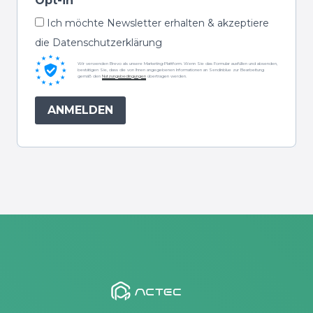
Opt-in
Ich möchte Newsletter erhalten & akzeptiere
die Datenschutzerklärung
Wir verwenden Brevo als unsere Marketing-Plattform. Wenn Sie das Formular ausfüllen und absenden,
bestätigen Sie, dass die von Ihnen angegebenen Informationen an Sendinblue zur Bearbeitung
gemäß den
Nutzungsbedingungen
übertragen werden.
ANMELDEN