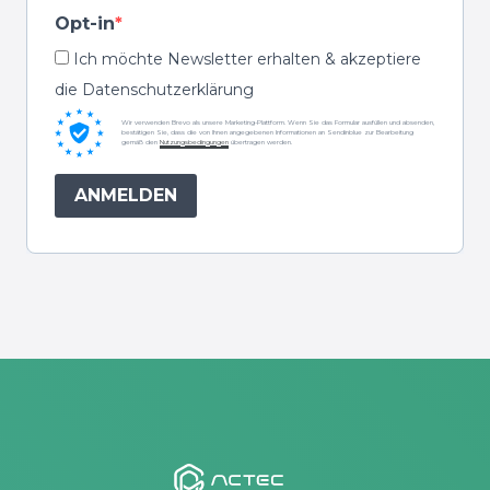
Opt-in
Ich möchte Newsletter erhalten & akzeptiere
die Datenschutzerklärung
Wir verwenden Brevo als unsere Marketing-Plattform. Wenn Sie das Formular ausfüllen und absenden,
bestätigen Sie, dass die von Ihnen angegebenen Informationen an Sendinblue zur Bearbeitung
gemäß den
Nutzungsbedingungen
übertragen werden.
ANMELDEN