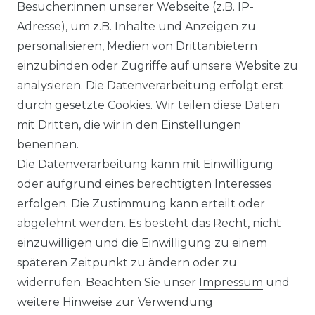
Besucher:innen unserer Webseite (z.B. IP-
ECHSELRICHTER
ZUBEHÖR
Adresse), um z.B. Inhalte und Anzeigen zu
icrowechselrichter
Unterkonstruktion
personalisieren, Medien von Drittanbietern
ybridwechselrichter
Solarkabel & Stecker
einzubinden oder Zugriffe auf unsere Website zu
nsel / Offgrid Wechselrichter
E-Auto Ladestation
analysieren. Die Datenverarbeitung erfolgt erst
olplanet Wechselrichter
Weiteres Zubehör
durch gesetzte Cookies. Wir teilen diese Daten
rowatt Wechselrichter
mit Dritten, die wir in den Einstellungen
ALKONKRAFTWERK
PV-KOMPLETTSETS
benennen.
000 Wp Balkonkraftwerk
Alle Komplettsets
Die Datenverarbeitung kann mit Einwilligung
alkonkraftwerk mit Speicher
Solaranlagen mit Speicher
oder aufgrund eines berechtigten Interesses
rowatt NOAH 2000
Insel Solaranlagen
erfolgen. Die Zustimmung kann erteilt oder
rowatt NEXA 2000
10 kW PV-Anlage mit Speicher
8 kWp Solaranlagen
abgelehnt werden. Es besteht das Recht, nicht
15 kWp Solaranlagen
einzuwilligen und die Einwilligung zu einem
20 kWp Solaranlagen
späteren Zeitpunkt zu ändern oder zu
25 kWp Solaranlagen
widerrufen. Beachten Sie unser
Impressum
und
30 kWp Solaranlagen
weitere Hinweise zur Verwendung
LIMAANLAGEN
ÜBER UNS