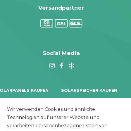
Versandpartner
Social Media
OLARPANELS KAUFEN
SOLARSPEICHER KAUFEN
rina Vertex S+
Balkonkraftwerk Speicher
oliTek
10 kWh Batteriespeicher
Wir verwenden Cookies und ähnliche
a Solar Module
Solplanet Batteriespeicher
Technologien auf unserer Website und
alettenware
Growatt Speicher
verarbeiten personenbezogene Daten von
Trina Solar Speicher