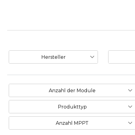
Hersteller
1
2
GROWATT
Solplanet
Anzahl der Module
1
15 Stück
1
Produkttyp
TRINA
20 Stück
4
PV-Anlage mit Speicher
4
Anzahl MPPT
2