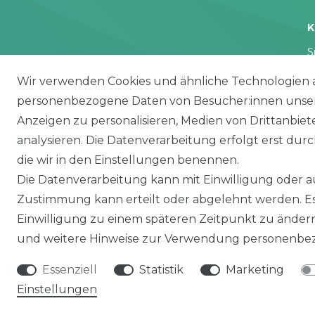
K
S
H
Wir verwenden Cookies und ähnliche Technologien 
M
personenbezogene Daten von Besucher:innen unserer
M
Anzeigen zu personalisieren, Medien von Drittanbie
L
analysieren. Die Datenverarbeitung erfolgt erst durch
die wir in den Einstellungen benennen.
Die Datenverarbeitung kann mit Einwilligung oder au
Zustimmung kann erteilt oder abgelehnt werden. Es 
Einwilligung zu einem späteren Zeitpunkt zu änder
und weitere Hinweise zur Verwendung personenbez
Essenziell
Statistik
Marketing
Einstellungen