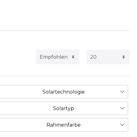
Solartechnologie
Monofazial
4
Solartyp
Glas-Glas
4
Rahmenfarbe
4