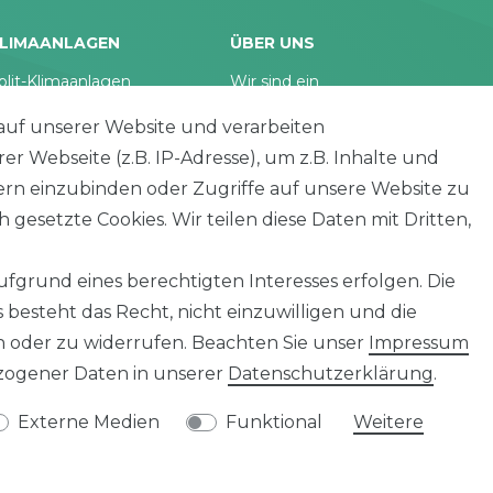
LIMAANLAGEN
ÜBER UNS
plit-Klimaanlagen
Wir sind ein
antech Klimaanlagen
reiner Online-Shop.
auf unserer Website und verarbeiten
ulti-Split Sets
 Webseite (z.B. IP-Adresse), um z.B. Inhalte und
obile Klimaanlagen
ACTEC Solar
tern einzubinden oder Zugriffe auf unsere Website zu
uftentfeuchter
 gesetzte Cookies. Wir teilen diese Daten mit Dritten,
AC TEC GmbH
Wikingerstraße 10
fgrund eines berechtigten Interesses erfolgen. Die
76189 Karlsruhe
besteht das Recht, nicht einzuwilligen und die
n oder zu widerrufen. Beachten Sie unser
Impressum
ogener Daten in unserer
Daten­schutz­erklärung
.
Impressum
Widerruf
Datenschutz
AGB
Kontakt
Externe Medien
Funktional
Weitere
© Copyright 2026 | Alle Rechte vorbehalten.