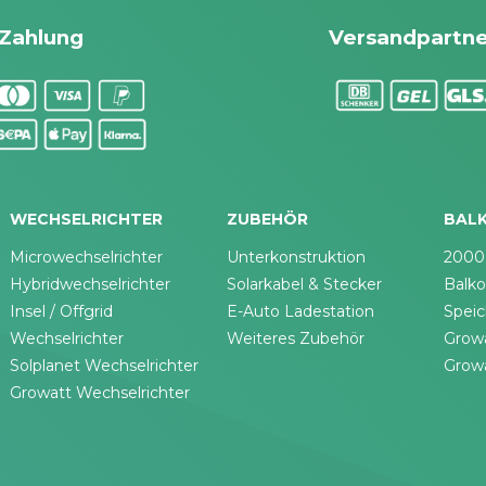
Zahlung
Versandpartne
N
WECHSELRICHTER
ZUBEHÖR
BAL
Microwechselrichter
Unterkonstruktion
2000
Hybridwechselrichter
Solarkabel & Stecker
Balko
Insel / Offgrid
E-Auto Ladestation
Speic
Wechselrichter
Weiteres Zubehör
Grow
Solplanet Wechselrichter
Grow
Growatt Wechselrichter