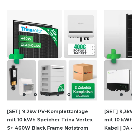
2
3
3
[SET] 9,2kw PV-Komplettanlage
[SET] 9,3
mit 10 kWh Speicher Trina Vertex
mit 10 kWh
S+ 460W Black Frame Notstrom
Kabel | JA