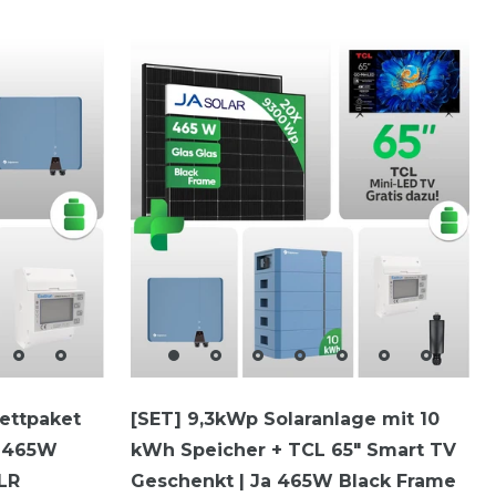
Black Frame
Full Black
1
ettpaket
[SET] 9,3kWp Solaranlage mit 10
A 465W
kWh Speicher + TCL 65" Smart TV
LR
Geschenkt | Ja 465W Black Frame