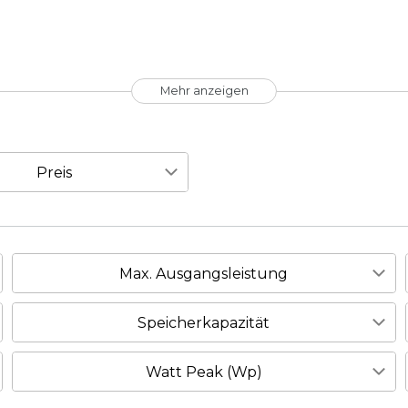
Mehr anzeigen
Preis
€
―
€
Max. Ausgangsleistung
6 - 8 kW
1
Speicherkapazität
ÜBERNEHMEN
9 - 12 kW
4
10 kWh
4
Watt Peak (Wp)
1