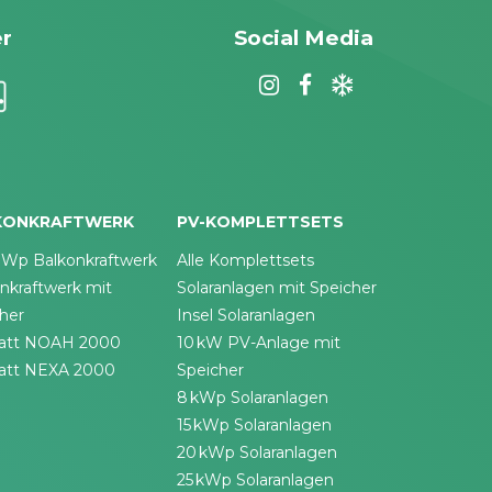
r
Social Media
KONKRAFTWERK
PV-KOMPLETTSETS
 Wp Balkonkraftwerk
Alle Komplettsets
nkraftwerk mit
Solaranlagen mit Speicher
her
Insel Solaranlagen
att NOAH 2000
10 kW PV-Anlage mit
att NEXA 2000
Speicher
8 kWp Solaranlagen
15 kWp Solaranlagen
20 kWp Solaranlagen
25 kWp Solaranlagen