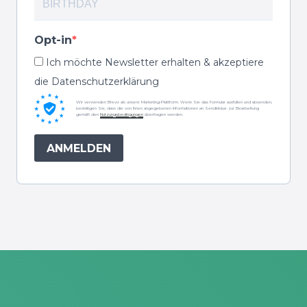
Opt-in
Ich möchte Newsletter erhalten & akzeptiere
die Datenschutzerklärung
Wir verwenden Brevo als unsere Marketing-Plattform. Wenn Sie das Formular ausfüllen und absenden,
bestätigen Sie, dass die von Ihnen angegebenen Informationen an Sendinblue zur Bearbeitung
gemäß den
Nutzungsbedingungen
übertragen werden.
ANMELDEN