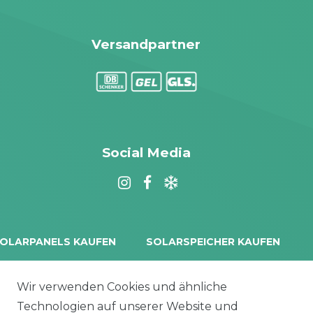
Versandpartner
Social Media
OLARPANELS KAUFEN
SOLARSPEICHER KAUFEN
rina Vertex S+
Balkonkraftwerk Speicher
oliTek
10 kWh Batteriespeicher
Wir verwenden Cookies und ähnliche
a Solar Module
Solplanet Batteriespeicher
Technologien auf unserer Website und