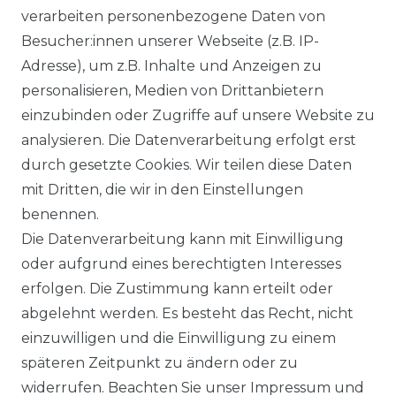
alettenware
Growatt Speicher
verarbeiten personenbezogene Daten von
Trina Solar Speicher
Besucher:innen unserer Webseite (z.B. IP-
ECHSELRICHTER
ZUBEHÖR
Adresse), um z.B. Inhalte und Anzeigen zu
icrowechselrichter
Unterkonstruktion
personalisieren, Medien von Drittanbietern
ybridwechselrichter
Solarkabel & Stecker
einzubinden oder Zugriffe auf unsere Website zu
nsel / Offgrid Wechselrichter
E-Auto Ladestation
analysieren. Die Datenverarbeitung erfolgt erst
olplanet Wechselrichter
Weiteres Zubehör
durch gesetzte Cookies. Wir teilen diese Daten
rowatt Wechselrichter
mit Dritten, die wir in den Einstellungen
ALKONKRAFTWERK
PV-KOMPLETTSETS
benennen.
000 Wp Balkonkraftwerk
Alle Komplettsets
Die Datenverarbeitung kann mit Einwilligung
alkonkraftwerk mit Speicher
Solaranlagen mit Speicher
oder aufgrund eines berechtigten Interesses
rowatt NOAH 2000
Insel Solaranlagen
erfolgen. Die Zustimmung kann erteilt oder
rowatt NEXA 2000
10 kW PV-Anlage mit Speicher
8 kWp Solaranlagen
abgelehnt werden. Es besteht das Recht, nicht
15 kWp Solaranlagen
einzuwilligen und die Einwilligung zu einem
20 kWp Solaranlagen
späteren Zeitpunkt zu ändern oder zu
25 kWp Solaranlagen
widerrufen. Beachten Sie unser
Impressum
und