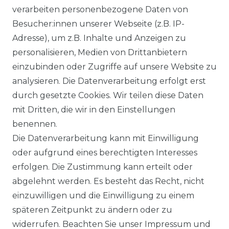
alettenware
Growatt Speicher
verarbeiten personenbezogene Daten von
Trina Solar Speicher
Besucher:innen unserer Webseite (z.B. IP-
ECHSELRICHTER
ZUBEHÖR
Adresse), um z.B. Inhalte und Anzeigen zu
icrowechselrichter
Unterkonstruktion
personalisieren, Medien von Drittanbietern
ybridwechselrichter
Solarkabel & Stecker
einzubinden oder Zugriffe auf unsere Website zu
nsel / Offgrid Wechselrichter
E-Auto Ladestation
analysieren. Die Datenverarbeitung erfolgt erst
olplanet Wechselrichter
Weiteres Zubehör
durch gesetzte Cookies. Wir teilen diese Daten
rowatt Wechselrichter
mit Dritten, die wir in den Einstellungen
ALKONKRAFTWERK
PV-KOMPLETTSETS
benennen.
000 Wp Balkonkraftwerk
Alle Komplettsets
Die Datenverarbeitung kann mit Einwilligung
alkonkraftwerk mit Speicher
Solaranlagen mit Speicher
oder aufgrund eines berechtigten Interesses
rowatt NOAH 2000
Insel Solaranlagen
erfolgen. Die Zustimmung kann erteilt oder
rowatt NEXA 2000
10 kW PV-Anlage mit Speicher
8 kWp Solaranlagen
abgelehnt werden. Es besteht das Recht, nicht
15 kWp Solaranlagen
einzuwilligen und die Einwilligung zu einem
20 kWp Solaranlagen
späteren Zeitpunkt zu ändern oder zu
25 kWp Solaranlagen
widerrufen. Beachten Sie unser
Impressum
und