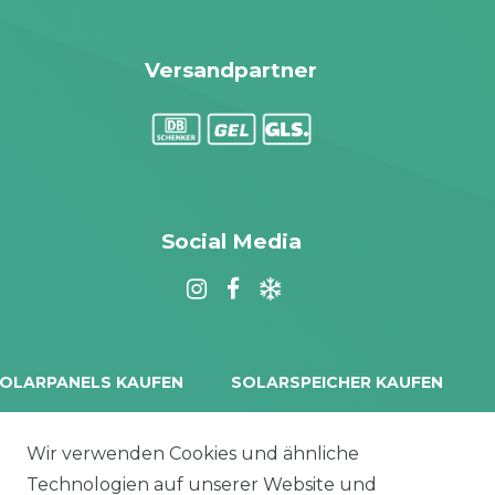
Versandpartner
Social Media
OLARPANELS KAUFEN
SOLARSPEICHER KAUFEN
rina Vertex S+
Balkonkraftwerk Speicher
oliTek
10 kWh Batteriespeicher
Wir verwenden Cookies und ähnliche
a Solar Module
Solplanet Batteriespeicher
Technologien auf unserer Website und