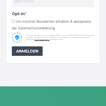
Opt-in
Ich möchte Newsletter erhalten & akzeptiere
die Datenschutzerklärung
Wir verwenden Brevo als unsere Marketing-Plattform. Wenn Sie das Formular ausfüllen und absenden,
bestätigen Sie, dass die von Ihnen angegebenen Informationen an Sendinblue zur Bearbeitung
gemäß den
Nutzungsbedingungen
übertragen werden.
ANMELDEN