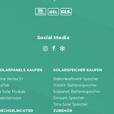
Social Media
OLARPANELS KAUFEN
SOLARSPEICHER KAUFEN
rina Vertex S+
Balkonkraftwerk Speicher
oliTek
10 kWh Batteriespeicher
a Solar Module
Solplanet Batteriespeicher
alettenware
Growatt Speicher
Trina Solar Speicher
ECHSELRICHTER
ZUBEHÖR