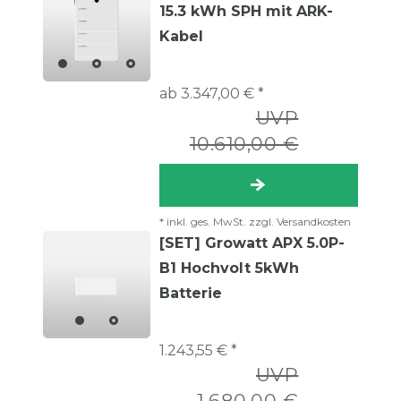
15.3 kWh SPH mit ARK-
Kabel
ab 3.347,00 € *
UVP
10.610,00 €
*
inkl. ges. MwSt.
zzgl.
Versandkosten
[SET] Growatt APX 5.0P-
B1 Hochvolt 5kWh
Batterie
1.243,55 € *
UVP
1.680,00 €