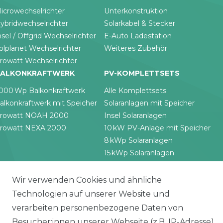
icrowechselrichter
Unterkonstruktion
ybridwechselrichter
Solarkabel & Stecker
nsel / Offgrid Wechselrichter
E-Auto Ladestation
olplanet Wechselrichter
Weiteres Zubehör
rowatt Wechselrichter
ALKONKRAFTWERK
PV-KOMPLETTSETS
000 Wp Balkonkraftwerk
Alle Komplettsets
alkonkraftwerk mit Speicher
Solaranlagen mit Speicher
rowatt NOAH 2000
Insel Solaranlagen
rowatt NEXA 2000
10 kW PV-Anlage mit Speicher
8 kWp Solaranlagen
15 kWp Solaranlagen
20 kWp Solaranlagen
25 kWp Solaranlagen
Wir verwenden Cookies und ähnliche
30 kWp Solaranlagen
Technologien auf unserer Website und
LIMAANLAGEN
ÜBER UNS
verarbeiten personenbezogene Daten von
plit-Klimaanlagen
Wir sind ein
Besucher:innen unserer Webseite (z.B. IP-Adresse),