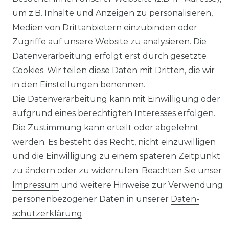
antech Klimaanlagen
reiner Online-Shop.
um z.B. Inhalte und Anzeigen zu personalisieren,
ulti-Split Sets
Medien von Drittanbietern einzubinden oder
obile Klimaanlagen
ACTEC Solar
Zugriffe auf unsere Website zu analysieren. Die
uftentfeuchter
Datenverarbeitung erfolgt erst durch gesetzte
AC TEC GmbH
Cookies. Wir teilen diese Daten mit Dritten, die wir
in den Einstellungen benennen.
Wikingerstraße 10
Die Datenverarbeitung kann mit Einwilligung oder
76189 Karlsruhe
aufgrund eines berechtigten Interesses erfolgen.
Die Zustimmung kann erteilt oder abgelehnt
werden. Es besteht das Recht, nicht einzuwilligen
Impressum
Widerruf
Datenschutz
AGB
Kontakt
und die Einwilligung zu einem späteren Zeitpunkt
© Copyright 2026 | Alle Rechte vorbehalten.
zu ändern oder zu widerrufen. Beachten Sie unser
Impressum
und weitere Hinweise zur Verwendung
personenbezogener Daten in unserer
Daten­
schutz­erklärung
.