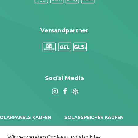
Versandpartner
Social Media
OLARPANELS KAUFEN
SOLARSPEICHER KAUFEN
rina Vertex S+
Balkonkraftwerk Speicher
oliTek
10 kWh Batteriespeicher
Wir verwenden Cookies und ähnliche