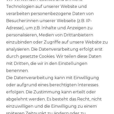
a Solar Module
Solplanet Batteriespeicher
Technologien auf unserer Website und
alettenware
Growatt Speicher
verarbeiten personenbezogene Daten von
Trina Solar Speicher
Besucher:innen unserer Webseite (z.B. IP-
ECHSELRICHTER
ZUBEHÖR
Adresse), um z.B. Inhalte und Anzeigen zu
icrowechselrichter
Unterkonstruktion
personalisieren, Medien von Drittanbietern
ybridwechselrichter
Solarkabel & Stecker
einzubinden oder Zugriffe auf unsere Website zu
nsel / Offgrid Wechselrichter
E-Auto Ladestation
analysieren. Die Datenverarbeitung erfolgt erst
olplanet Wechselrichter
Weiteres Zubehör
durch gesetzte Cookies. Wir teilen diese Daten
rowatt Wechselrichter
mit Dritten, die wir in den Einstellungen
ALKONKRAFTWERK
PV-KOMPLETTSETS
benennen.
000 Wp Balkonkraftwerk
Alle Komplettsets
Die Datenverarbeitung kann mit Einwilligung
alkonkraftwerk mit Speicher
Solaranlagen mit Speicher
oder aufgrund eines berechtigten Interesses
rowatt NOAH 2000
Insel Solaranlagen
erfolgen. Die Zustimmung kann erteilt oder
rowatt NEXA 2000
10 kW PV-Anlage mit Speicher
8 kWp Solaranlagen
abgelehnt werden. Es besteht das Recht, nicht
15 kWp Solaranlagen
einzuwilligen und die Einwilligung zu einem
20 kWp Solaranlagen
späteren Zeitpunkt zu ändern oder zu