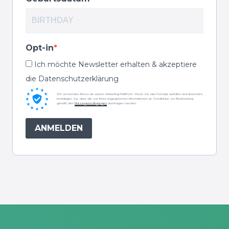
Opt-in
Ich möchte Newsletter erhalten & akzeptiere
die Datenschutzerklärung
Wir verwenden Brevo als unsere Marketing-Plattform. Wenn Sie das Formular ausfüllen und absenden,
bestätigen Sie, dass die von Ihnen angegebenen Informationen an Sendinblue zur Bearbeitung
gemäß den
Nutzungsbedingungen
übertragen werden.
ANMELDEN