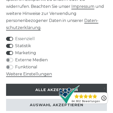
25 kWp Solaranlagen
widerrufen. Beachten Sie unser
Impressum
und
30 kWp Solaranlagen
weitere Hinweise zur Verwendung
LIMAANLAGEN
ÜBER UNS
personenbezogener Daten in unserer
Daten­
plit-Klimaanlagen
Wir sind ein
schutz­erklärung
.
antech Klimaanlagen
reiner Online-Shop.
ulti-Split Sets
Essenziell
obile Klimaanlagen
ACTEC Solar
Statistik
uftentfeuchter
Marketing
AC TEC GmbH
Externe Medien
Funktional
Wikingerstraße 10
Weitere Einstellungen
76189 Karlsruhe
ALLE AKZEPTIEREN
Impressum
Widerruf
Datenschutz
AGB
Kontakt
AUSWAHL AKZEPTIEREN
© Copyright 2026 | Alle Rechte vorbehalten.