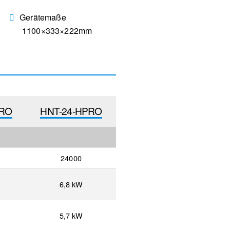
Gerätemaße
1100×333×222mm
PRO
HNT-24-HPRO
24000
6,8 kW
5,7 kW