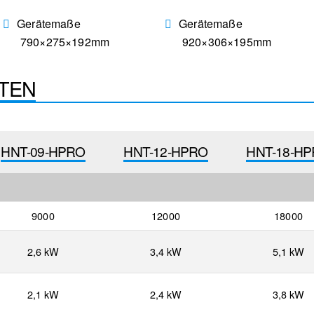
Gerätemaße
Gerätemaße
790×275×192mm
920×306×195mm
TEN
HNT-09-HPRO
HNT-12-HPRO
HNT-18-H
9000
12000
18000
2,6 kW
3,4 kW
5,1 kW
2,1 kW
2,4 kW
3,8 kW