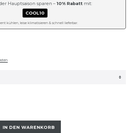
 der Hauptsaison sparen –
10% Rabatt
mit:
COOL10
ient kühlen, leise klimatisieren & schnell lieferbar.
osten
IN DEN WARENKORB