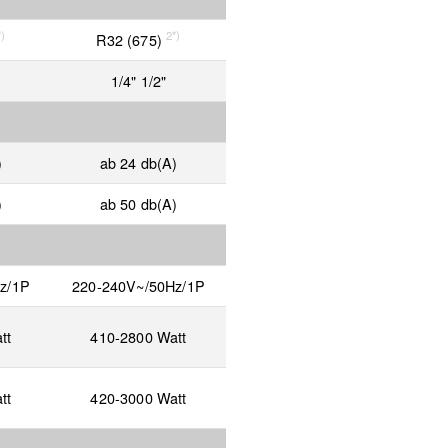
*)
2*)
R32 (675)
1/4" 1/2"
)
ab 24 db(A)
)
ab 50 db(A)
z/1P
220-240V~/50Hz/1P
tt
410-2800 Watt
tt
420-3000 Watt