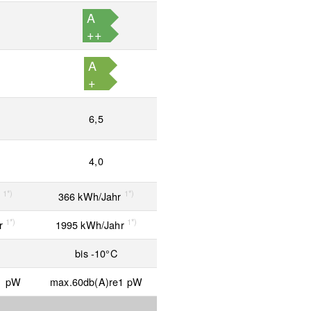
A
++
A
+
6,5
4,0
1*)
1*)
r
366 kWh/Jahr
1*)
1*)
r
1995 kWh/Jahr
bis -10°C
1 pW
max.60db(A)re1 pW