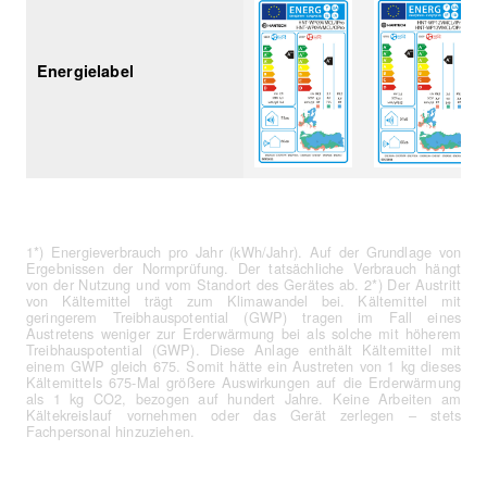
Energielabel
1*) Energieverbrauch pro Jahr (kWh/Jahr). Auf der Grundlage von
Ergebnissen der Normprüfung. Der tatsächliche Verbrauch hängt
von der Nutzung und vom Standort des Gerätes ab. 2*) Der Austritt
von Kältemittel trägt zum Klimawandel bei. Kältemittel mit
geringerem Treibhauspotential (GWP) tragen im Fall eines
Austretens weniger zur Erderwärmung bei als solche mit höherem
Treibhauspotential (GWP). Diese Anlage enthält Kältemittel mit
einem GWP gleich 675. Somit hätte ein Austreten von 1 kg dieses
Kältemittels 675-Mal größere Auswirkungen auf die Erderwärmung
als 1 kg CO2, bezogen auf hundert Jahre. Keine Arbeiten am
Kältekreislauf vornehmen oder das Gerät zerlegen – stets
Fachpersonal hinzuziehen.