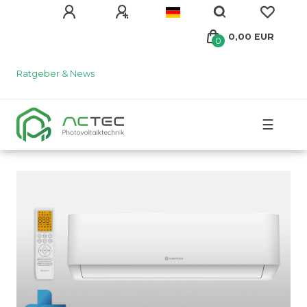
0,00 EUR
0
Ratgeber & News
☰