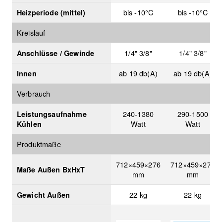
bis -10°C
bis -10°C
Heizperiode (mittel)
Kreislauf
1/4" 3/8"
1/4" 3/8"
Anschlüsse / Gewinde
ab 19 db(A)
ab 19 db(A)
Innen
Verbrauch
240-1380
290-1500
Leistungsaufnahme
Watt
Watt
Kühlen
Produktmaße
712×459×276
712×459×276
Maße Außen BxHxT
mm
mm
22 kg
22 kg
Gewicht Außen