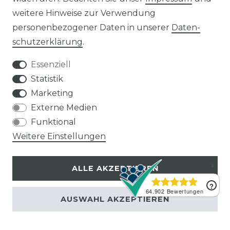
weitere Hinweise zur Verwendung
personenbezogener Daten in unserer
Daten­
SLEEP
schutz­erklärung
.
Essenziell
Der Sleep Modus verhindert das Auskühlen des
Statistik
Raumes über die Nacht und garantiert zusätzlich
Marketing
einen leisen Betrieb.
Externe Medien
Funktional
Weitere Einstellungen
MILDEW
ALLE AKZEPTIEREN
Dieser Modus gewähr-
leistet die Trocknung des Innengeräts nach dem
AUSWAHL AKZEPTIEREN
Betrieb, um Schimmelbildung zu verhindern.