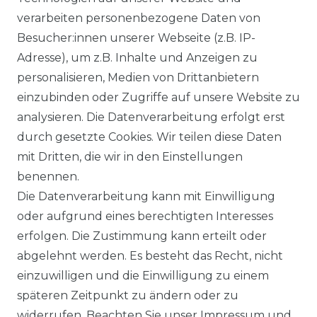
verarbeiten personenbezogene Daten von
Besucher:innen unserer Webseite (z.B. IP-
TIMER
Adresse), um z.B. Inhalte und Anzeigen zu
personalisieren, Medien von Drittanbietern
Der 24h-Timer ist eine H-PRO Komfortunktion,
einzubinden oder Zugriffe auf unsere Website zu
welcher die Klimaanlage zur gewünschten Uhrzeit
analysieren. Die Datenverarbeitung erfolgt erst
ein oder ausschaltet
durch gesetzte Cookies. Wir teilen diese Daten
mit Dritten, die wir in den Einstellungen
benennen.
Die Datenverarbeitung kann mit Einwilligung
HEALTH
oder aufgrund eines berechtigten Interesses
erfolgen. Die Zustimmung kann erteilt oder
Ionisierung der Raum-
abgelehnt werden. Es besteht das Recht, nicht
luft; geladene Ionen binden Schadstoffe effektiv
und reinigen so die Luft - ganz einfach während
einzuwilligen und die Einwilligung zu einem
des Betriebes.
späteren Zeitpunkt zu ändern oder zu
widerrufen. Beachten Sie unser
Impressum
und