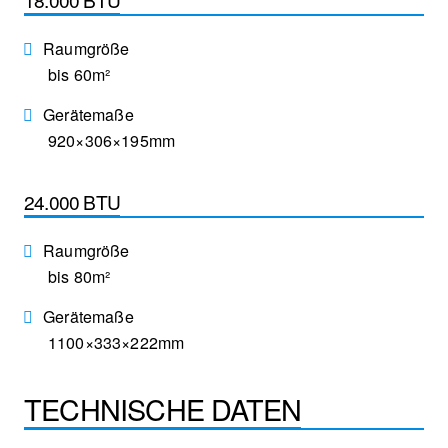
Raumgröße
bis 60m²
Gerätemaße
920×306×195mm
24.000 BTU
Raumgröße
bis 80m²
Gerätemaße
1100×333×222mm
TECHNISCHE DATEN