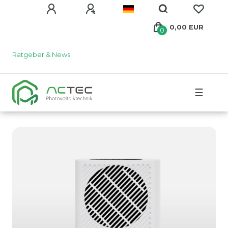
0,00 EUR
0
Ratgeber & News
☰