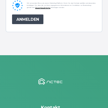
Wir verwenden Brevo als unsere Marketing-Plattform. Wenn Sie das Formular ausfüllen und absenden,
bestätigen Sie, dass die von Ihnen angegebenen Informationen an Sendinblue zur Bearbeitung
gemäß den
Nutzungsbedingungen
übertragen werden.
ANMELDEN
Kontakt