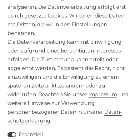
nsel / Offgrid Wechselrichter
E-Auto Ladestation
analysieren. Die Datenverarbeitung erfolgt erst
olplanet Wechselrichter
Weiteres Zubehör
durch gesetzte Cookies. Wir teilen diese Daten
rowatt Wechselrichter
mit Dritten, die wir in den Einstellungen
ALKONKRAFTWERK
PV-KOMPLETTSETS
benennen.
000 Wp Balkonkraftwerk
Alle Komplettsets
Die Datenverarbeitung kann mit Einwilligung
alkonkraftwerk mit Speicher
Solaranlagen mit Speicher
oder aufgrund eines berechtigten Interesses
rowatt NOAH 2000
Insel Solaranlagen
erfolgen. Die Zustimmung kann erteilt oder
rowatt NEXA 2000
10 kW PV-Anlage mit Speicher
8 kWp Solaranlagen
abgelehnt werden. Es besteht das Recht, nicht
15 kWp Solaranlagen
einzuwilligen und die Einwilligung zu einem
20 kWp Solaranlagen
späteren Zeitpunkt zu ändern oder zu
25 kWp Solaranlagen
widerrufen. Beachten Sie unser
Impressum
und
30 kWp Solaranlagen
weitere Hinweise zur Verwendung
LIMAANLAGEN
ÜBER UNS
personenbezogener Daten in unserer
Daten­
plit-Klimaanlagen
Wir sind ein
schutz­erklärung
.
antech Klimaanlagen
reiner Online-Shop.
ulti-Split Sets
Essenziell