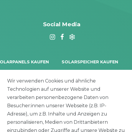
Social Media
OLARPANELS KAUFEN
SOLARSPEICHER KAUFEN
rina Vertex S+
Balkonkraftwerk Speicher
oliTek
10 kWh Batteriespeicher
Wir verwenden Cookies und ähnliche
a Solar Module
Solplanet Batteriespeicher
Technologien auf unserer Website und
alettenware
Growatt Speicher
verarbeiten personenbezogene Daten von
Trina Solar Speicher
Besucher:innen unserer Webseite (z.B. IP-
ECHSELRICHTER
ZUBEHÖR
Adresse), um z.B. Inhalte und Anzeigen zu
icrowechselrichter
Unterkonstruktion
personalisieren, Medien von Drittanbietern
ybridwechselrichter
Solarkabel & Stecker
einzubinden oder Zugriffe auf unsere Website zu