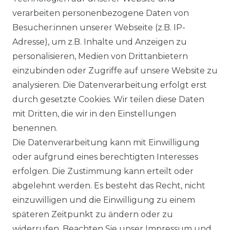
verarbeiten personenbezogene Daten von
Besucher:innen unserer Webseite (z.B. IP-
Adresse), um z.B. Inhalte und Anzeigen zu
personalisieren, Medien von Drittanbietern
FROSTSCHUTZ
einzubinden oder Zugriffe auf unsere Website zu
8°C Heizfunktion zum Schutz wenig genutzter
analysieren. Die Datenverarbeitung erfolgt erst
Räume.
durch gesetzte Cookies. Wir teilen diese Daten
mit Dritten, die wir in den Einstellungen
benennen.
Die Datenverarbeitung kann mit Einwilligung
LED DISPLAY
oder aufgrund eines berechtigten Interesses
Dimmbares Display für einen ungestörten Schlaf.
erfolgen. Die Zustimmung kann erteilt oder
abgelehnt werden. Es besteht das Recht, nicht
einzuwilligen und die Einwilligung zu einem
späteren Zeitpunkt zu ändern oder zu
widerrufen. Beachten Sie unser
Impressum
und