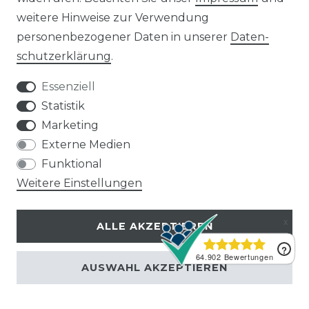
TECHNISCHE DATEN
weitere Hinweise zur Verwendung
personenbezogener Daten in unserer
Daten­
schutz­erklärung
.
Essenziell
<<< 9.000 - 24.000 BTU Übersicht >>>
Statistik
TAC-
NACH EU VERORDNUNG
Marketing
09CHSD/TPH111-
12CH
626/2011
AI
Externe Medien
Funktional
Technische Daten
Weitere Einstellungen
9000
BTU
ALLE AKZEPTIEREN
Auslegungslast
2,6 kW
Kühlbetrieb
AUSWAHL AKZEPTIEREN
Auslegungslast
2,2 kW
Heizbetrieb