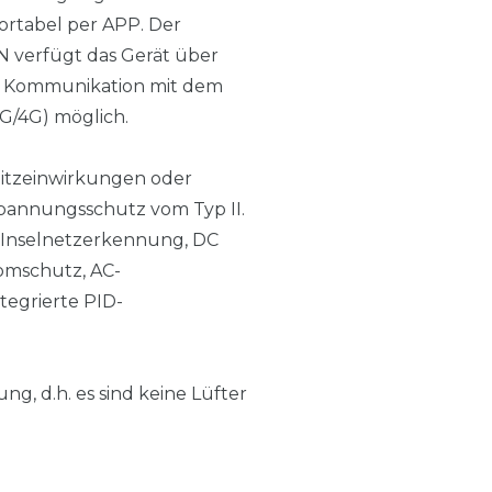
rtabel per APP. Der
N verfügt das Gerät über
die Kommunikation mit dem
G/4G) möglich.
litzeinwirkungen oder
pannungsschutz vom Typ II.
, Inselnetzerkennung, DC
omschutz, AC-
egrierte PID-
g, d.h. es sind keine Lüfter