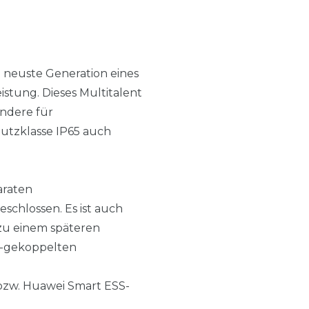
 neuste Generation eines
tung. Dieses Multitalent
ondere für
utzklasse IP65 auch
araten
eschlossen. Es ist auch
zu einem späteren
AC-gekoppelten
bzw. Huawei Smart ESS-