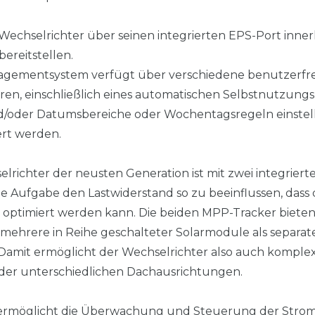
Wechselrichter über seinen integrierten EPS-Port inner
ereitstellen.
agementsystem verfügt über verschiedene benutzerfreu
en, einschließlich eines automatischen Selbstnutzungs
d/oder Datumsbereiche oder Wochentagsregeln einstell
rt werden.
richter der neusten Generation ist mit zwei integrier
ie Aufgabe den Lastwiderstand so zu beeinflussen, dass 
 optimiert werden kann. Die beiden MPP-Tracker bieten 
 mehrere in Reihe geschalteter Solarmodule als separater
mit ermöglicht der Wechselrichter also auch komplexere
er unterschiedlichen Dachausrichtungen.
l ermöglicht die Überwachung und Steuerung der Str