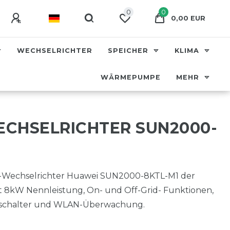
0
0
0,00 EUR
WECHSELRICHTER
SPEICHER
KLIMA
WÄRMEPUMPE
MEHR
CHSELRICHTER SUN2000-
d-Wechselrichter Huawei SUN2000-8KTL-M1 der
t 8kW Nennleistung, On- und Off-Grid- Funktionen,
nschalter und WLAN-Überwachung.