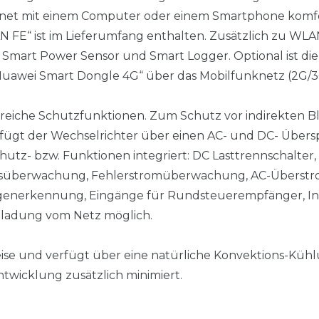
rnet mit einem Computer oder einem Smartphone komfo
FE“ ist im Lieferumfang enthalten. Zusätzlich zu WLA
ür Smart Power Sensor und Smart Logger. Optional ist 
 „Huawei Smart Dongle 4G“ über das Mobilfunknetz (2G/3
lreiche Schutzfunktionen. Zum Schutz vor indirekten B
ügt der Wechselrichter über einen AC- und DC- Übers
utz- bzw. Funktionen integriert: DC Lasttrennschalter
onsüberwachung, Fehlerstromüberwachung, AC-Überstr
ogenerkennung, Eingänge für Rundsteuerempfänger, Int
eladung vom Netz möglich.
eise und verfügt über eine natürliche Konvektions-Kühlun
twicklung zusätzlich minimiert.