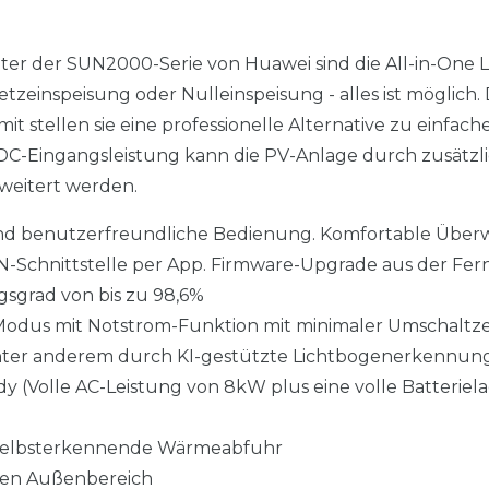
er der SUN2000-Serie von Huawei sind die All-in-One 
etzeinspeisung oder Nulleinspeisung - alles ist möglich.
omit stellen sie eine professionelle Alternative zu einfa
 DC-Eingangsleistung kann die PV-Anlage durch zusätz
weitert werden.
n und benutzerfreundliche Bedienung. Komfortable Üb
N-Schnittstelle per App. Firmware-Upgrade aus der Fer
sgrad von bis zu 98,6%
Modus mit Notstrom-Funktion mit minimaler Umschaltze
nter anderem durch KI-gestützte Lichtbogenerkennun
y (Volle AC-Leistung von 8kW plus eine volle Batterie
e, selbsterkennende Wärmeabfuhr
den Außenbereich