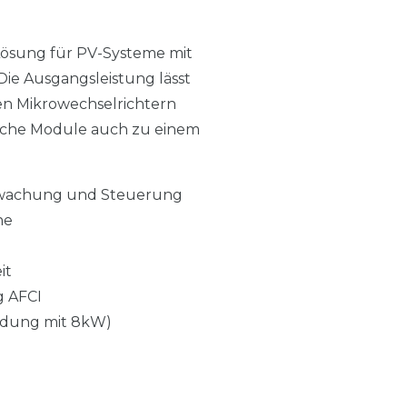
Lösung für PV-Systeme mit
 Die Ausgangsleistung lässt
chen Mikrowechselrichtern
liche Module auch zu einem
erwachung und Steuerung
ne
it
g AFCI
ladung mit 8kW)