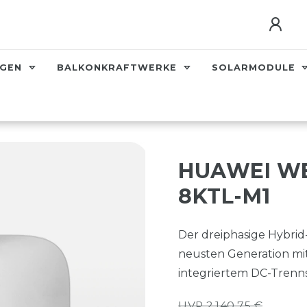
AGEN
BALKONKRAFTWERKE
SOLARMODULE
HUAWEI WE
8KTL-M1
Der dreiphasige Hybri
neusten Generation mi
integriertem DC-Tren
UVP 2.140,75 €