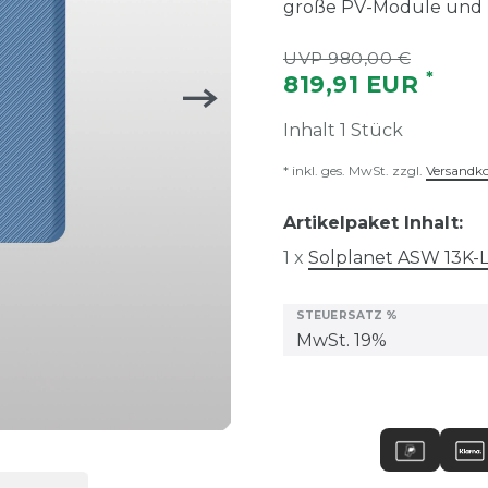
große PV-Module und 
UVP 980,00 €
*
819,91 EUR
Inhalt
1
Stück
* inkl. ges. MwSt. zzgl.
Versandk
Artikelpaket Inhalt:
1 x
Solplanet ASW 13K-L
STEUERSATZ %