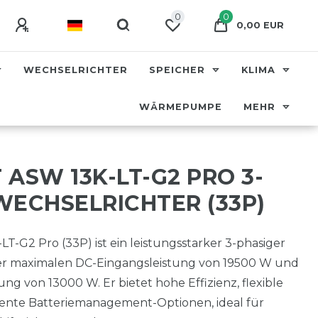
0
0
0,00 EUR
WECHSELRICHTER
SPEICHER
KLIMA
WÄRMEPUMPE
MEHR
ASW 13K-LT-G2 PRO 3-
WECHSELRICHTER (33P)
T-G2 Pro (33P) ist ein leistungsstarker 3-phasiger
ner maximalen DC-Eingangsleistung von 19500 W und
ng von 13000 W. Er bietet hohe Effizienz, flexible
ligente Batteriemanagement-Optionen, ideal für