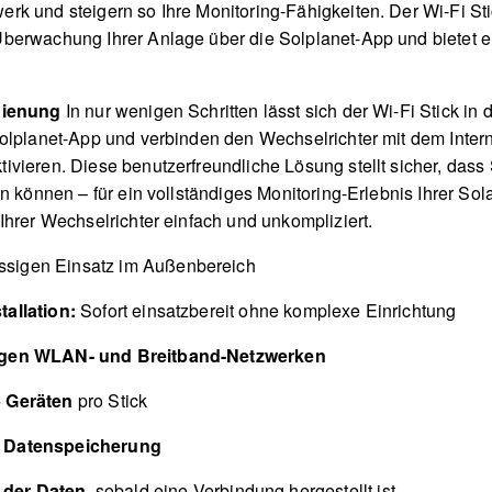
k und steigern so Ihre Monitoring-Fähigkeiten. Der Wi-Fi Sti
erwachung Ihrer Anlage über die Solplanet-App und bietet ein
dienung
In nur wenigen Schritten lässt sich der Wi-Fi Stick in 
Solplanet-App und verbinden den Wechselrichter mit dem Inte
ieren. Diese benutzerfreundliche Lösung stellt sicher, dass S
n können – für ein vollständiges Monitoring-Erlebnis Ihrer So
Ihrer Wechselrichter einfach und unkompliziert.
ssigen Einsatz im Außenbereich
allation:
Sofort einsatzbereit ohne komplexe Einrichtung
gigen WLAN- und Breitband-Netzwerken
5 Geräten
pro Stick
e Datenspeicherung
der Daten,
sobald eine Verbindung hergestellt ist