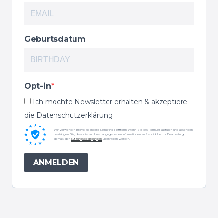
Geburtsdatum
Opt-in
Ich möchte Newsletter erhalten & akzeptiere
die Datenschutzerklärung
Wir verwenden Brevo als unsere Marketing-Plattform. Wenn Sie das Formular ausfüllen und absenden,
bestätigen Sie, dass die von Ihnen angegebenen Informationen an Sendinblue zur Bearbeitung
gemäß den
Nutzungsbedingungen
übertragen werden.
ANMELDEN