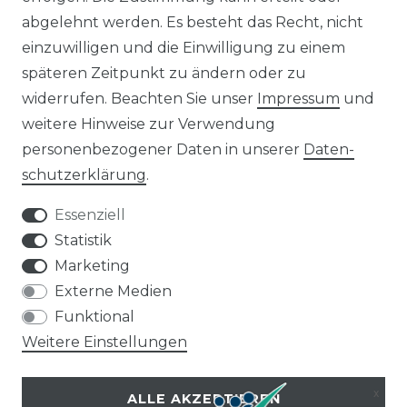
8 kWp Solaranlagen
abgelehnt werden. Es besteht das Recht, nicht
15 kWp Solaranlagen
einzuwilligen und die Einwilligung zu einem
20 kWp Solaranlagen
späteren Zeitpunkt zu ändern oder zu
25 kWp Solaranlagen
widerrufen. Beachten Sie unser
Impressum
und
30 kWp Solaranlagen
weitere Hinweise zur Verwendung
LIMAANLAGEN
ÜBER UNS
personenbezogener Daten in unserer
Daten­
plit-Klimaanlagen
Wir sind ein
schutz­erklärung
.
antech Klimaanlagen
reiner Online-Shop.
ulti-Split Sets
Essenziell
obile Klimaanlagen
ACTEC Solar
Statistik
uftentfeuchter
Marketing
AC TEC GmbH
Externe Medien
Funktional
Wikingerstraße 10
Weitere Einstellungen
76189 Karlsruhe
ALLE AKZEPTIEREN