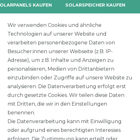
OLARPANELS KAUFEN
SOLARSPEICHER KAUFEN
rina Vertex S+
Balkonkraftwerk Speicher
oliTek
10 kWh Batteriespeicher
Wir verwenden Cookies und ähnliche
a Solar Module
Solplanet Batteriespeicher
Technologien auf unserer Website und
alettenware
Growatt Speicher
verarbeiten personenbezogene Daten von
Trina Solar Speicher
Besucher:innen unserer Webseite (z.B. IP-
ECHSELRICHTER
ZUBEHÖR
Adresse), um z.B. Inhalte und Anzeigen zu
icrowechselrichter
Unterkonstruktion
personalisieren, Medien von Drittanbietern
ybridwechselrichter
Solarkabel & Stecker
einzubinden oder Zugriffe auf unsere Website zu
nsel / Offgrid Wechselrichter
E-Auto Ladestation
analysieren. Die Datenverarbeitung erfolgt erst
olplanet Wechselrichter
Weiteres Zubehör
durch gesetzte Cookies. Wir teilen diese Daten
rowatt Wechselrichter
mit Dritten, die wir in den Einstellungen
ALKONKRAFTWERK
PV-KOMPLETTSETS
benennen.
000 Wp Balkonkraftwerk
Alle Komplettsets
Die Datenverarbeitung kann mit Einwilligung
alkonkraftwerk mit Speicher
Solaranlagen mit Speicher
oder aufgrund eines berechtigten Interesses
rowatt NOAH 2000
Insel Solaranlagen
erfolgen. Die Zustimmung kann erteilt oder
rowatt NEXA 2000
10 kW PV-Anlage mit Speicher