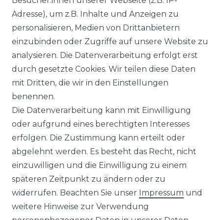
Besucher:innen unserer Webseite (z.B. IP-
ECHSELRICHTER
ZUBEHÖR
Adresse), um z.B. Inhalte und Anzeigen zu
icrowechselrichter
Unterkonstruktion
personalisieren, Medien von Drittanbietern
ybridwechselrichter
Solarkabel & Stecker
einzubinden oder Zugriffe auf unsere Website zu
nsel / Offgrid Wechselrichter
E-Auto Ladestation
analysieren. Die Datenverarbeitung erfolgt erst
olplanet Wechselrichter
Weiteres Zubehör
durch gesetzte Cookies. Wir teilen diese Daten
rowatt Wechselrichter
mit Dritten, die wir in den Einstellungen
ALKONKRAFTWERK
PV-KOMPLETTSETS
benennen.
000 Wp Balkonkraftwerk
Alle Komplettsets
Die Datenverarbeitung kann mit Einwilligung
alkonkraftwerk mit Speicher
Solaranlagen mit Speicher
oder aufgrund eines berechtigten Interesses
rowatt NOAH 2000
Insel Solaranlagen
erfolgen. Die Zustimmung kann erteilt oder
rowatt NEXA 2000
10 kW PV-Anlage mit Speicher
8 kWp Solaranlagen
abgelehnt werden. Es besteht das Recht, nicht
15 kWp Solaranlagen
einzuwilligen und die Einwilligung zu einem
20 kWp Solaranlagen
späteren Zeitpunkt zu ändern oder zu
25 kWp Solaranlagen
widerrufen. Beachten Sie unser
Impressum
und
30 kWp Solaranlagen
weitere Hinweise zur Verwendung
LIMAANLAGEN
ÜBER UNS