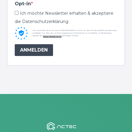
Opt-in
Ich möchte Newsletter erhalten & akzeptiere
die Datenschutzerklärung
Wir verwenden Brevo als unsere Marketing-Plattform. Wenn Sie das Formular ausfüllen und absenden,
bestätigen Sie, dass die von Ihnen angegebenen Informationen an Sendinblue zur Bearbeitung
gemäß den
Nutzungsbedingungen
übertragen werden.
ANMELDEN