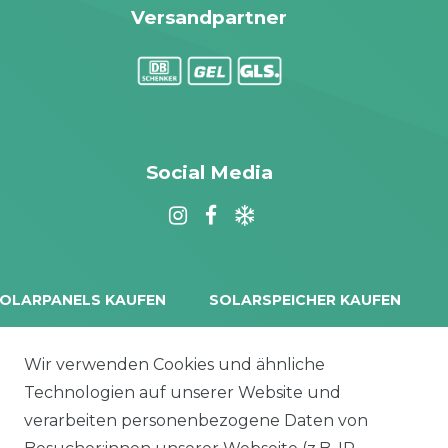
Versandpartner
Social Media
OLARPANELS KAUFEN
SOLARSPEICHER KAUFEN
rina Vertex S+
Balkonkraftwerk Speicher
oliTek
10 kWh Batteriespeicher
Wir verwenden Cookies und ähnliche
a Solar Module
Solplanet Batteriespeicher
Technologien auf unserer Website und
alettenware
Growatt Speicher
verarbeiten personenbezogene Daten von
Trina Solar Speicher