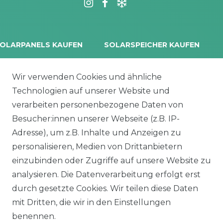
OLARPANELS KAUFEN
SOLARSPEICHER KAUFEN
rina Vertex S+
Balkonkraftwerk Speicher
oliTek
10 kWh Batteriespeicher
Wir verwenden Cookies und ähnliche
a Solar Module
Solplanet Batteriespeicher
Technologien auf unserer Website und
alettenware
Growatt Speicher
verarbeiten personenbezogene Daten von
Trina Solar Speicher
Besucher:innen unserer Webseite (z.B. IP-
ECHSELRICHTER
ZUBEHÖR
Adresse), um z.B. Inhalte und Anzeigen zu
icrowechselrichter
Unterkonstruktion
personalisieren, Medien von Drittanbietern
ybridwechselrichter
Solarkabel & Stecker
einzubinden oder Zugriffe auf unsere Website zu
nsel / Offgrid Wechselrichter
E-Auto Ladestation
analysieren. Die Datenverarbeitung erfolgt erst
olplanet Wechselrichter
Weiteres Zubehör
durch gesetzte Cookies. Wir teilen diese Daten
rowatt Wechselrichter
mit Dritten, die wir in den Einstellungen
ALKONKRAFTWERK
PV-KOMPLETTSETS
benennen.
000 Wp Balkonkraftwerk
Alle Komplettsets