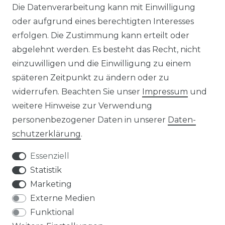
Die Datenverarbeitung kann mit Einwilligung
alkonkraftwerk mit Speicher
Solaranlagen mit Speicher
oder aufgrund eines berechtigten Interesses
rowatt NOAH 2000
Insel Solaranlagen
erfolgen. Die Zustimmung kann erteilt oder
rowatt NEXA 2000
10 kW PV-Anlage mit Speicher
8 kWp Solaranlagen
abgelehnt werden. Es besteht das Recht, nicht
15 kWp Solaranlagen
einzuwilligen und die Einwilligung zu einem
20 kWp Solaranlagen
späteren Zeitpunkt zu ändern oder zu
25 kWp Solaranlagen
widerrufen. Beachten Sie unser
Impressum
und
30 kWp Solaranlagen
weitere Hinweise zur Verwendung
LIMAANLAGEN
ÜBER UNS
personenbezogener Daten in unserer
Daten­
plit-Klimaanlagen
Wir sind ein
schutz­erklärung
.
antech Klimaanlagen
reiner Online-Shop.
ulti-Split Sets
Essenziell
obile Klimaanlagen
ACTEC Solar
Statistik
uftentfeuchter
Marketing
AC TEC GmbH
Externe Medien
Funktional
Wikingerstraße 10