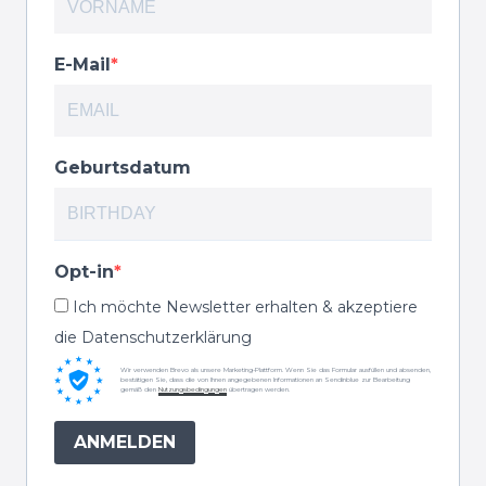
E-Mail
Geburtsdatum
Opt-in
Ich möchte Newsletter erhalten & akzeptiere
die Datenschutzerklärung
Wir verwenden Brevo als unsere Marketing-Plattform. Wenn Sie das Formular ausfüllen und absenden,
bestätigen Sie, dass die von Ihnen angegebenen Informationen an Sendinblue zur Bearbeitung
gemäß den
Nutzungsbedingungen
übertragen werden.
ANMELDEN