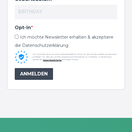
Opt-in
Ich möchte Newsletter erhalten & akzeptiere
die Datenschutzerklärung
Wir verwenden Brevo als unsere Marketing-Plattform. Wenn Sie das Formular ausfüllen und absenden,
bestätigen Sie, dass die von Ihnen angegebenen Informationen an Sendinblue zur Bearbeitung
gemäß den
Nutzungsbedingungen
übertragen werden.
ANMELDEN