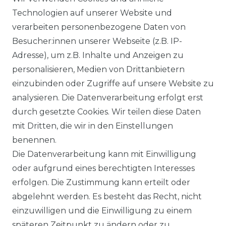
a Solar Module
Solplanet Batteriespeicher
Technologien auf unserer Website und
alettenware
Growatt Speicher
verarbeiten personenbezogene Daten von
Trina Solar Speicher
Besucher:innen unserer Webseite (z.B. IP-
ECHSELRICHTER
ZUBEHÖR
Adresse), um z.B. Inhalte und Anzeigen zu
icrowechselrichter
Unterkonstruktion
personalisieren, Medien von Drittanbietern
ybridwechselrichter
Solarkabel & Stecker
einzubinden oder Zugriffe auf unsere Website zu
nsel / Offgrid Wechselrichter
E-Auto Ladestation
analysieren. Die Datenverarbeitung erfolgt erst
olplanet Wechselrichter
Weiteres Zubehör
durch gesetzte Cookies. Wir teilen diese Daten
rowatt Wechselrichter
mit Dritten, die wir in den Einstellungen
ALKONKRAFTWERK
PV-KOMPLETTSETS
benennen.
000 Wp Balkonkraftwerk
Alle Komplettsets
Die Datenverarbeitung kann mit Einwilligung
alkonkraftwerk mit Speicher
Solaranlagen mit Speicher
oder aufgrund eines berechtigten Interesses
rowatt NOAH 2000
Insel Solaranlagen
erfolgen. Die Zustimmung kann erteilt oder
rowatt NEXA 2000
10 kW PV-Anlage mit Speicher
8 kWp Solaranlagen
abgelehnt werden. Es besteht das Recht, nicht
15 kWp Solaranlagen
einzuwilligen und die Einwilligung zu einem
20 kWp Solaranlagen
späteren Zeitpunkt zu ändern oder zu