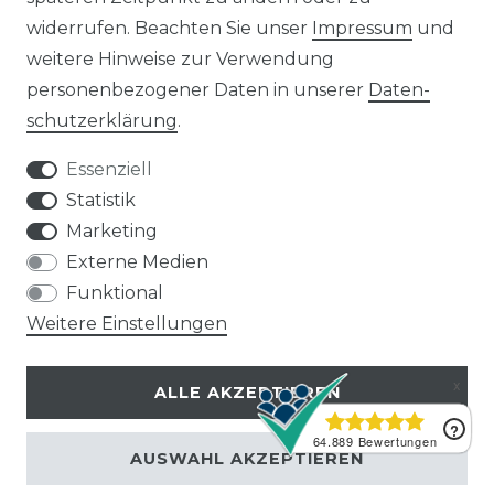
25 kWp Solaranlagen
widerrufen. Beachten Sie unser
Impressum
und
30 kWp Solaranlagen
weitere Hinweise zur Verwendung
LIMAANLAGEN
ÜBER UNS
personenbezogener Daten in unserer
Daten­
plit-Klimaanlagen
Wir sind ein
schutz­erklärung
.
antech Klimaanlagen
reiner Online-Shop.
ulti-Split Sets
Essenziell
obile Klimaanlagen
ACTEC Solar
Statistik
uftentfeuchter
Marketing
AC TEC GmbH
Externe Medien
Funktional
Wikingerstraße 10
Weitere Einstellungen
76189 Karlsruhe
ALLE AKZEPTIEREN
Impressum
Widerruf
Datenschutz
AGB
Kontakt
AUSWAHL AKZEPTIEREN
© Copyright 2026 | Alle Rechte vorbehalten.