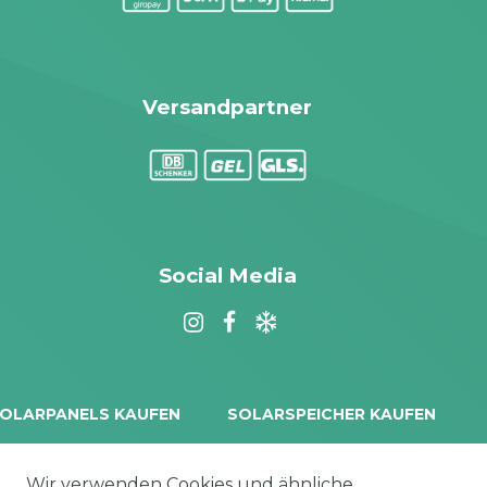
Versandpartner
Social Media
OLARPANELS KAUFEN
SOLARSPEICHER KAUFEN
rina Vertex S+
Balkonkraftwerk Speicher
oliTek
10 kWh Batteriespeicher
Wir verwenden Cookies und ähnliche