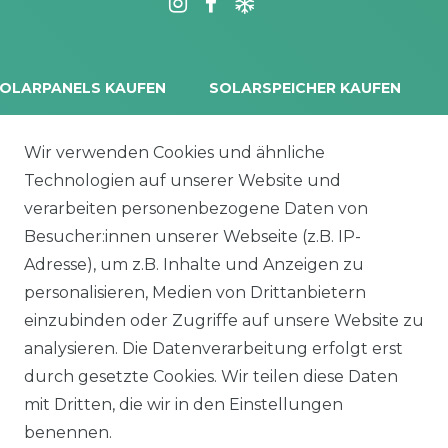
OLARPANELS KAUFEN
SOLARSPEICHER KAUFEN
rina Vertex S+
Balkonkraftwerk Speicher
oliTek
10 kWh Batteriespeicher
Wir verwenden Cookies und ähnliche
a Solar Module
Solplanet Batteriespeicher
Technologien auf unserer Website und
alettenware
Growatt Speicher
verarbeiten personenbezogene Daten von
Trina Solar Speicher
Besucher:innen unserer Webseite (z.B. IP-
ECHSELRICHTER
ZUBEHÖR
Adresse), um z.B. Inhalte und Anzeigen zu
icrowechselrichter
Unterkonstruktion
personalisieren, Medien von Drittanbietern
ybridwechselrichter
Solarkabel & Stecker
einzubinden oder Zugriffe auf unsere Website zu
nsel / Offgrid Wechselrichter
E-Auto Ladestation
analysieren. Die Datenverarbeitung erfolgt erst
olplanet Wechselrichter
Weiteres Zubehör
durch gesetzte Cookies. Wir teilen diese Daten
rowatt Wechselrichter
mit Dritten, die wir in den Einstellungen
ALKONKRAFTWERK
PV-KOMPLETTSETS
benennen.
000 Wp Balkonkraftwerk
Alle Komplettsets