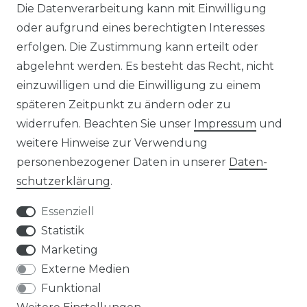
Die Datenverarbeitung kann mit Einwilligung
alkonkraftwerk mit Speicher
Solaranlagen mit Speicher
oder aufgrund eines berechtigten Interesses
rowatt NOAH 2000
Insel Solaranlagen
erfolgen. Die Zustimmung kann erteilt oder
rowatt NEXA 2000
10 kW PV-Anlage mit Speicher
8 kWp Solaranlagen
abgelehnt werden. Es besteht das Recht, nicht
15 kWp Solaranlagen
einzuwilligen und die Einwilligung zu einem
20 kWp Solaranlagen
späteren Zeitpunkt zu ändern oder zu
25 kWp Solaranlagen
widerrufen. Beachten Sie unser
Impressum
und
30 kWp Solaranlagen
weitere Hinweise zur Verwendung
LIMAANLAGEN
ÜBER UNS
personenbezogener Daten in unserer
Daten­
plit-Klimaanlagen
Wir sind ein
schutz­erklärung
.
antech Klimaanlagen
reiner Online-Shop.
ulti-Split Sets
Essenziell
obile Klimaanlagen
ACTEC Solar
Statistik
uftentfeuchter
Marketing
AC TEC GmbH
Externe Medien
Funktional
Wikingerstraße 10