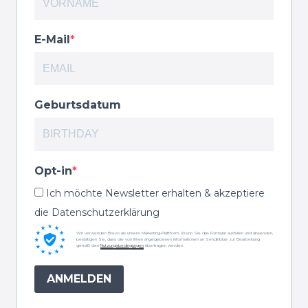
E-Mail
Geburtsdatum
Opt-in
Ich möchte Newsletter erhalten & akzeptiere
die Datenschutzerklärung
Wir verwenden Brevo als unsere Marketing-Plattform. Wenn Sie das Formular ausfüllen und absenden,
bestätigen Sie, dass die von Ihnen angegebenen Informationen an Sendinblue zur Bearbeitung
gemäß den
Nutzungsbedingungen
übertragen werden.
ANMELDEN