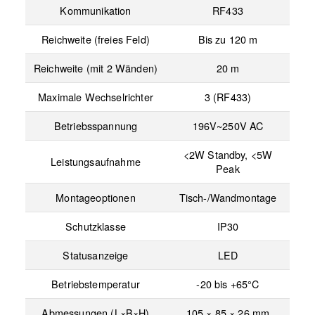
Kommunikation
RF433
Reichweite (freies Feld)
Bis zu 120 m
Reichweite (mit 2 Wänden)
20 m
Maximale Wechselrichter
3 (RF433)
Betriebsspannung
196V~250V AC
<2W Standby, <5W
Leistungsaufnahme
Peak
Montageoptionen
Tisch-/Wandmontage
Schutzklasse
IP30
Statusanzeige
LED
Betriebstemperatur
-20 bis +65°C
Abmessungen (L×B×H)
105 × 85 × 26 mm