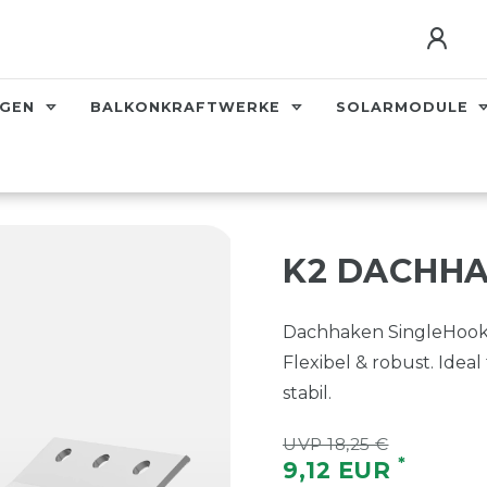
AGEN
BALKONKRAFTWERKE
SOLARMODULE
K2 DACHHA
Dachhaken SingleHook 3
Flexibel & robust. Idea
stabil.
UVP 18,25 €
*
9,12 EUR