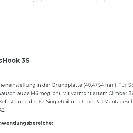
sHook 3S
eneinstellung in der Grundplatte (40,47,54 mm). Für 
bauschraube M6 möglich). Mit vormontiertem Climber 3
Befestigung der K2 SingleRail und CrossRail Montagesch
A2
Anwendungsbereiche: