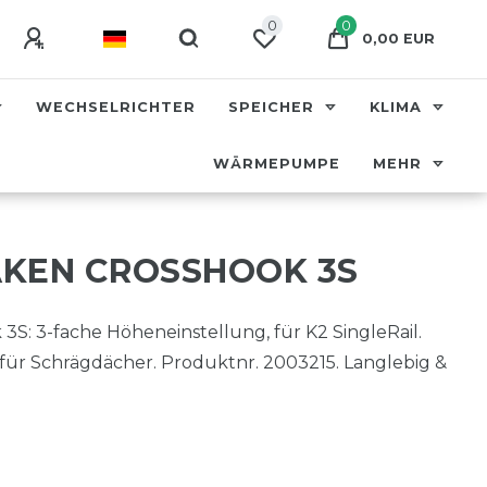
0
0
0,00 EUR
WECHSELRICHTER
SPEICHER
KLIMA
WÄRMEPUMPE
MEHR
KEN CROSSHOOK 3S
S: 3-fache Höheneinstellung, für K2 SingleRail.
l für Schrägdächer. Produktnr. 2003215. Langlebig &