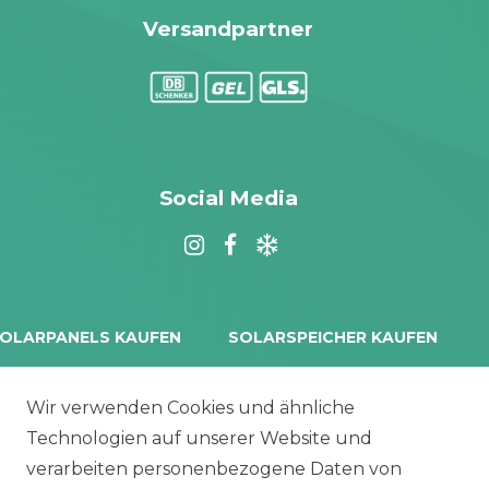
Versandpartner
Social Media
OLARPANELS KAUFEN
SOLARSPEICHER KAUFEN
rina Vertex S+
Balkonkraftwerk Speicher
oliTek
10 kWh Batteriespeicher
Wir verwenden Cookies und ähnliche
a Solar Module
Solplanet Batteriespeicher
Technologien auf unserer Website und
alettenware
Growatt Speicher
verarbeiten personenbezogene Daten von
Trina Solar Speicher