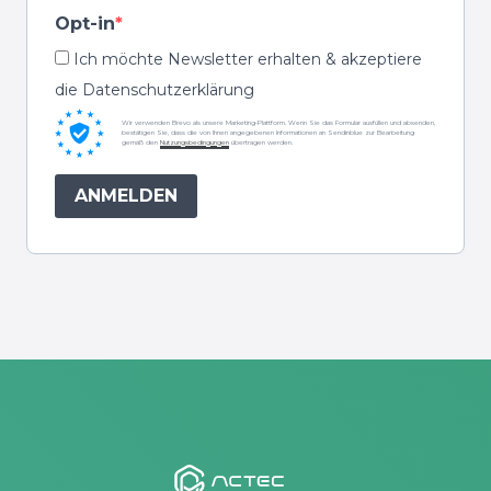
Opt-in
Ich möchte Newsletter erhalten & akzeptiere
die Datenschutzerklärung
Wir verwenden Brevo als unsere Marketing-Plattform. Wenn Sie das Formular ausfüllen und absenden,
bestätigen Sie, dass die von Ihnen angegebenen Informationen an Sendinblue zur Bearbeitung
gemäß den
Nutzungsbedingungen
übertragen werden.
ANMELDEN