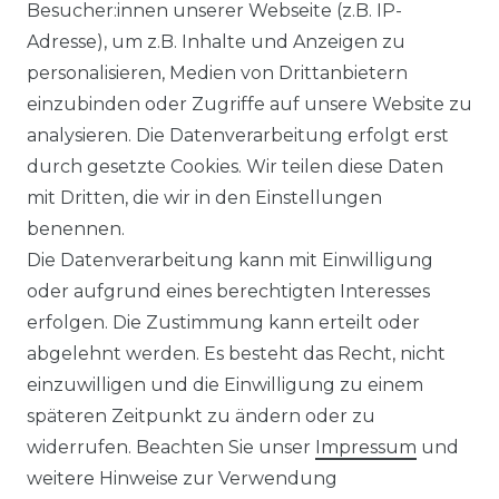
Besucher:innen unserer Webseite (z.B. IP-
ECHSELRICHTER
ZUBEHÖR
Adresse), um z.B. Inhalte und Anzeigen zu
icrowechselrichter
Unterkonstruktion
personalisieren, Medien von Drittanbietern
ybridwechselrichter
Solarkabel & Stecker
einzubinden oder Zugriffe auf unsere Website zu
nsel / Offgrid Wechselrichter
E-Auto Ladestation
analysieren. Die Datenverarbeitung erfolgt erst
olplanet Wechselrichter
Weiteres Zubehör
durch gesetzte Cookies. Wir teilen diese Daten
rowatt Wechselrichter
mit Dritten, die wir in den Einstellungen
ALKONKRAFTWERK
PV-KOMPLETTSETS
benennen.
000 Wp Balkonkraftwerk
Alle Komplettsets
Die Datenverarbeitung kann mit Einwilligung
alkonkraftwerk mit Speicher
Solaranlagen mit Speicher
oder aufgrund eines berechtigten Interesses
rowatt NOAH 2000
Insel Solaranlagen
erfolgen. Die Zustimmung kann erteilt oder
rowatt NEXA 2000
10 kW PV-Anlage mit Speicher
8 kWp Solaranlagen
abgelehnt werden. Es besteht das Recht, nicht
15 kWp Solaranlagen
einzuwilligen und die Einwilligung zu einem
20 kWp Solaranlagen
späteren Zeitpunkt zu ändern oder zu
25 kWp Solaranlagen
widerrufen. Beachten Sie unser
Impressum
und
30 kWp Solaranlagen
weitere Hinweise zur Verwendung
LIMAANLAGEN
ÜBER UNS