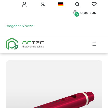
0,00 EUR
0
Ratgeber & News
☰