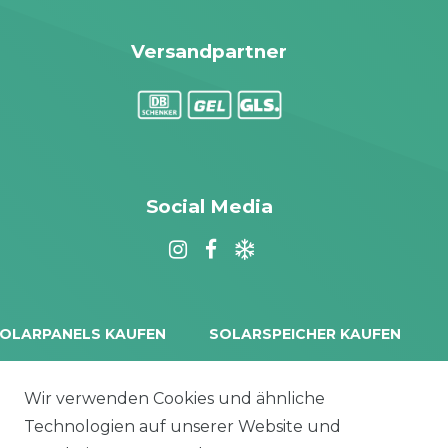
Versandpartner
Social Media
OLARPANELS KAUFEN
SOLARSPEICHER KAUFEN
rina Vertex S+
Balkonkraftwerk Speicher
oliTek
10 kWh Batteriespeicher
Wir verwenden Cookies und ähnliche
a Solar Module
Solplanet Batteriespeicher
Technologien auf unserer Website und
alettenware
Growatt Speicher