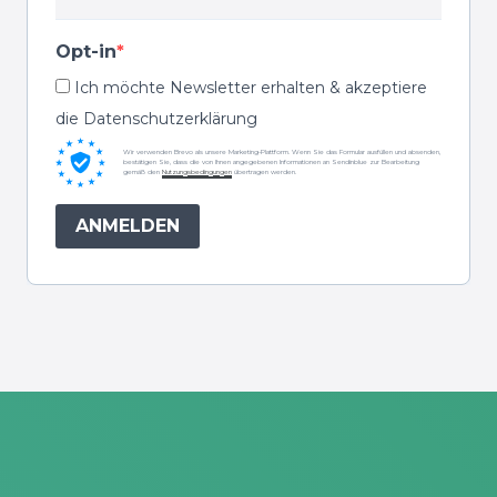
Opt-in
Ich möchte Newsletter erhalten & akzeptiere
die Datenschutzerklärung
Wir verwenden Brevo als unsere Marketing-Plattform. Wenn Sie das Formular ausfüllen und absenden,
bestätigen Sie, dass die von Ihnen angegebenen Informationen an Sendinblue zur Bearbeitung
gemäß den
Nutzungsbedingungen
übertragen werden.
ANMELDEN