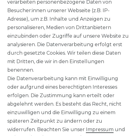
verarbeiten personenbezogene Daten von
Trina Solar Speicher
Besucher:innen unserer Webseite (z.B. IP-
ECHSELRICHTER
ZUBEHÖR
Adresse), um z.B. Inhalte und Anzeigen zu
icrowechselrichter
Unterkonstruktion
personalisieren, Medien von Drittanbietern
ybridwechselrichter
Solarkabel & Stecker
einzubinden oder Zugriffe auf unsere Website zu
nsel / Offgrid Wechselrichter
E-Auto Ladestation
analysieren. Die Datenverarbeitung erfolgt erst
olplanet Wechselrichter
Weiteres Zubehör
durch gesetzte Cookies. Wir teilen diese Daten
rowatt Wechselrichter
mit Dritten, die wir in den Einstellungen
ALKONKRAFTWERK
PV-KOMPLETTSETS
benennen.
000 Wp Balkonkraftwerk
Alle Komplettsets
Die Datenverarbeitung kann mit Einwilligung
alkonkraftwerk mit Speicher
Solaranlagen mit Speicher
oder aufgrund eines berechtigten Interesses
rowatt NOAH 2000
Insel Solaranlagen
erfolgen. Die Zustimmung kann erteilt oder
rowatt NEXA 2000
10 kW PV-Anlage mit Speicher
8 kWp Solaranlagen
abgelehnt werden. Es besteht das Recht, nicht
15 kWp Solaranlagen
einzuwilligen und die Einwilligung zu einem
20 kWp Solaranlagen
späteren Zeitpunkt zu ändern oder zu
25 kWp Solaranlagen
widerrufen. Beachten Sie unser
Impressum
und
30 kWp Solaranlagen