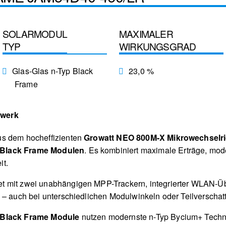
SOLARMODUL
MAXIMALER
TYP
WIRKUNGSGRAD
Glas-Glas n-Typ Black
23,0 %
Frame
twerk
us dem hocheffizienten
Growatt NEO 800M-X Mikrowechselri
 Black Frame Modulen
. Es kombiniert maximale Erträge, mod
it.
et mit zwei unabhängigen MPP-Trackern, integrierter WLAN-
 – auch bei unterschiedlichen Modulwinkeln oder Teilverschat
 Black Frame Module
nutzen modernste n-Typ Bycium+ Techno