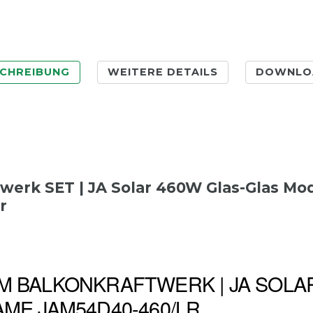
CHREIBUNG
WEITERE DETAILS
DOWNLO
werk SET | JA Solar 460W Glas-Glas Mod
r
M BALKONKRAFTWERK | JA SOLAR
ME JAM54D40-460/LR