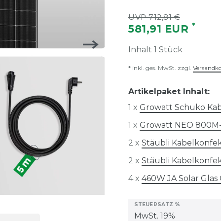
UVP 712,81 €
*
581,91 EUR
Inhalt
1
Stück
* inkl. ges. MwSt. zzgl.
Versandk
Artikelpaket Inhalt:
1 x
Growatt Schuko Ka
1 x
Growatt NEO 800M
2 x
Stäubli Kabelkonfek
2 x
Stäubli Kabelkonfek
4 x
460W JA Solar Glas
STEUERSATZ %