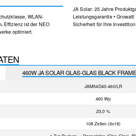
JA Solar: 25 Jahre Produktga
Schutzklasse, WLAN-
Leistungsgarantie • Growatt
 Effizienz ist der NEO
Sicherheit für Ihre Investition
erke optimiert.
ATEN
460W JA SOLAR GLAS-GLAS BLACK FRAME
JAM54D40-460/LR
460 Wp
23,0 %
108 Zellen (6x18)
n-Typ Bycium+ • Doppelglas (Glas-Glas), B