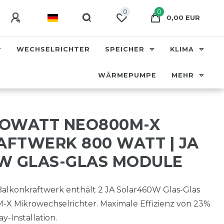
0
0
0,00 EUR
WECHSELRICHTER
SPEICHER
KLIMA
WÄRMEPUMPE
MEHR
ROWATT NEO800M-X
FTWERK 800 WATT | JA
W GLAS-GLAS MODULE
lkonkraftwerk enthält 2 JA Solar460W Glas-Glas
 Mikrowechselrichter. Maximale Effizienz von 23%
y-Installation.