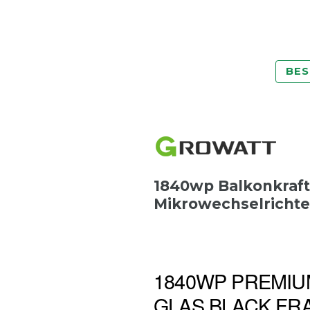
BES
1840wp Balkonkraft
Mikrowechselrichte
1840WP PREMIU
GLAS BLACK FRA