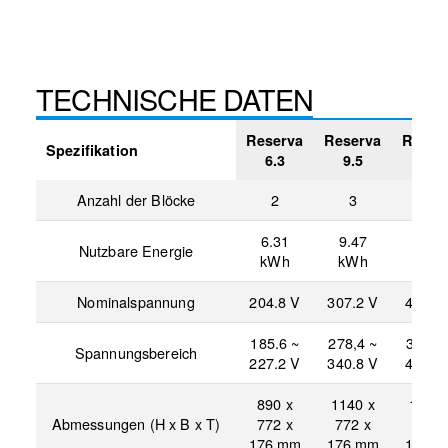
TECHNISCHE DATEN
Reserva
Reserva
Reser
Spezifikation
6.3
9.5
12.6
Anzahl der Blöcke
2
3
4
6.31
9.47
12.6
Nutzbare Energie
kWh
kWh
kWh
Nominalspannung
204.8 V
307.2 V
409.6
185.6 ~
278,4 ~
371.2
Spannungsbereich
227.2 V
340.8 V
454.4
890 x
1140 x
1390 
Abmessungen (H x B x T)
772 x
772 x
772 
176 mm
176 mm
176 