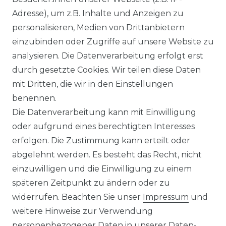
ECHSELRICHTER
ZUBEHÖR
Adresse), um z.B. Inhalte und Anzeigen zu
icrowechselrichter
Unterkonstruktion
personalisieren, Medien von Drittanbietern
ybridwechselrichter
Solarkabel & Stecker
einzubinden oder Zugriffe auf unsere Website zu
nsel / Offgrid Wechselrichter
E-Auto Ladestation
analysieren. Die Datenverarbeitung erfolgt erst
olplanet Wechselrichter
Weiteres Zubehör
durch gesetzte Cookies. Wir teilen diese Daten
rowatt Wechselrichter
mit Dritten, die wir in den Einstellungen
ALKONKRAFTWERK
PV-KOMPLETTSETS
benennen.
000 Wp Balkonkraftwerk
Alle Komplettsets
Die Datenverarbeitung kann mit Einwilligung
alkonkraftwerk mit Speicher
Solaranlagen mit Speicher
oder aufgrund eines berechtigten Interesses
rowatt NOAH 2000
Insel Solaranlagen
erfolgen. Die Zustimmung kann erteilt oder
rowatt NEXA 2000
10 kW PV-Anlage mit Speicher
8 kWp Solaranlagen
abgelehnt werden. Es besteht das Recht, nicht
15 kWp Solaranlagen
einzuwilligen und die Einwilligung zu einem
20 kWp Solaranlagen
späteren Zeitpunkt zu ändern oder zu
25 kWp Solaranlagen
widerrufen. Beachten Sie unser
Impressum
und
30 kWp Solaranlagen
weitere Hinweise zur Verwendung
LIMAANLAGEN
ÜBER UNS
personenbezogener Daten in unserer
Daten­