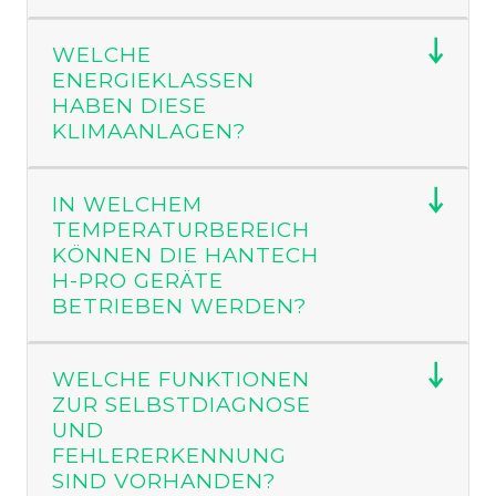
Kältemittelleitungen
– verbinden Innen-
und Außengerät über einen geschlossenen
WELCHE
Kreislauf.
ENERGIEKLASSEN
HABEN DIESE
KLIMAANLAGEN?
Diese Bauweise macht Split-Anlagen deutlich
leiser
,
effizienter
und
leistungsstärker
als
mobile Klimageräte.
IN WELCHEM
TEMPERATURBEREICH
Vorteile einer Split-Klimaanlage
KÖNNEN DIE HANTECH
H-PRO GERÄTE
Sehr leiser Betrieb
– ideal für
BETRIEBEN WERDEN?
Schlafzimmer, Kinderzimmer & Homeoffice.
Hohe Energieeffizienz
– geringerer
WELCHE FUNKTIONEN
Stromverbrauch als bei Monoblock-Geräten.
ZUR SELBSTDIAGNOSE
Schnelle Kühl- & Heizleistung
–
UND
FEHLERERKENNUNG
Wunschtemperatur wird schnell erreicht.
SIND VORHANDEN?
Ganzjähriger Einsatz
–