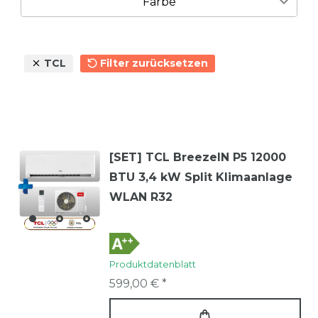
Farbe
BreezeIN Quick Connect
1
13
1
VoxIN
4
TCL
Filter zurücksetzen
Weiß
Grau
[SET] TCL BreezeIN P5 12000
BTU 3,4 kW Split Klimaanlage
WLAN R32
Produktdatenblatt
599,00 € *