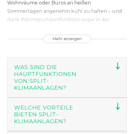
Wohnräume oder Büros an heißen
Sommertagen angenehm kühl zu halten – und
dank Wärmepumpenfunktion sogar in der
Übergangszeit zu beheizen. Im Gegensatz zu
mobilen Geräten arbeitet eine Split-Klimaanlage
Mehr anzeigen
mit einem geschlossenen Kältemittelkreislauf
zwischen einem Innen- und einem Außengerät.
So wird der laute Kompressor nach draußen
WAS SIND DIE
verlagert und die Energieeffizienz deutlich
HAUPTFUNKTIONEN
gesteigert.
VON SPLIT-
KLIMAANLAGEN?
Bei ACTEC Solar finden Sie leistungsstarke
Split-Systeme der Marken Hantech und TCL
–
WELCHE VORTEILE
mit hoher Kühlleistung, leiser Betriebsweise,
BIETEN SPLIT-
moderner Optik und smarten
KLIMAANLAGEN?
Steuerungsmöglichkeiten.