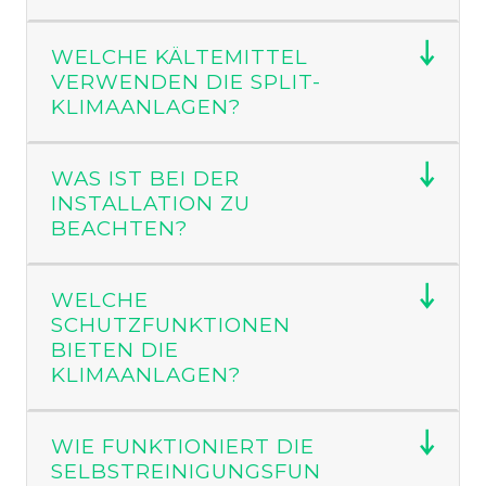
Wärmepumpenfunktion macht Heizen in
der Übergangszeit möglich.
WELCHE KÄLTEMITTEL
VERWENDEN DIE SPLIT-
Luftreinigung
– integrierte Filter entfernen
KLIMAANLAGEN?
Staub, Allergene & Gerüche.
NACHTEILE (EHRLICH &
WAS IST BEI DER
TRANSPARENT)
INSTALLATION ZU
BEACHTEN?
Professionelle Montage durch
Kältefachbetrieb erforderlich.
WELCHE
Außengerät benötigt Platz und erzeugt
SCHUTZFUNKTIONEN
Außengeräusche.
BIETEN DIE
KLIMAANLAGEN?
Wanddurchbruch für Leitungen notwendig.
Die richtige Leistung wählen – welche
WIE FUNKTIONIERT DIE
Klimaanlage passt zu Ihrem Raum?
SELBSTREINIGUNGSFUN