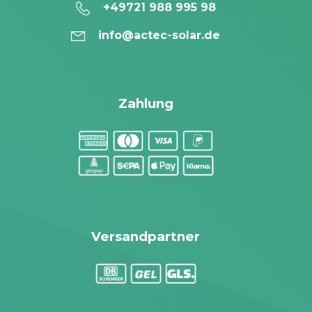
zertifizierte Kältefachbetriebe (F-Gas-
+49721 988 995 98
Verordnung).
info@actec-solar.de
Wanddurchbruch:
Leitungsführung
zwischen Innen- und Außengerät
notwendig.
Stromversorgung:
Je nach Leistung
Zahlung
separater Stromkreis empfohlen.
Wartung:
regelmäßige Filterreinigung und
Systemprüfung empfohlen.
Warum bei ACTEC Solar kaufen?
Große Auswahl:
Single- & Multi-Split-
Versandpartner
Systeme.
Deutsche Marke Hantech &
internationale Marke TCL.
Persönliche Fachberatung bei Auswahl &