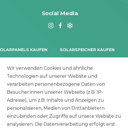
Dimensionierung.
Social Media
Schneller Versand ab Lager.
Zuverlässiger technischer Support.
Jetzt die passende Split-Klimaanlage finden –
wir beraten Sie gerne persönlich!
OLARPANELS KAUFEN
SOLARSPEICHER KAUFEN
rina Vertex S+
Balkonkraftwerk Speicher
oliTek
10 kWh Batteriespeicher
Wir verwenden Cookies und ähnliche
a Solar Module
Solplanet Batteriespeicher
Technologien auf unserer Website und
alettenware
Growatt Speicher
verarbeiten personenbezogene Daten von
Trina Solar Speicher
Besucher:innen unserer Webseite (z.B. IP-
ECHSELRICHTER
ZUBEHÖR
Adresse), um z.B. Inhalte und Anzeigen zu
icrowechselrichter
Unterkonstruktion
personalisieren, Medien von Drittanbietern
ybridwechselrichter
Solarkabel & Stecker
einzubinden oder Zugriffe auf unsere Website zu
nsel / Offgrid Wechselrichter
E-Auto Ladestation
analysieren. Die Datenverarbeitung erfolgt erst
olplanet Wechselrichter
Weiteres Zubehör