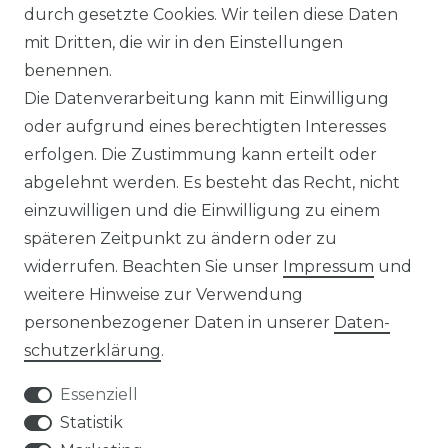
durch gesetzte Cookies. Wir teilen diese Daten
rowatt Wechselrichter
mit Dritten, die wir in den Einstellungen
ALKONKRAFTWERK
PV-KOMPLETTSETS
benennen.
000 Wp Balkonkraftwerk
Alle Komplettsets
Die Datenverarbeitung kann mit Einwilligung
alkonkraftwerk mit Speicher
Solaranlagen mit Speicher
oder aufgrund eines berechtigten Interesses
rowatt NOAH 2000
Insel Solaranlagen
erfolgen. Die Zustimmung kann erteilt oder
rowatt NEXA 2000
10 kW PV-Anlage mit Speicher
8 kWp Solaranlagen
abgelehnt werden. Es besteht das Recht, nicht
15 kWp Solaranlagen
einzuwilligen und die Einwilligung zu einem
20 kWp Solaranlagen
späteren Zeitpunkt zu ändern oder zu
25 kWp Solaranlagen
widerrufen. Beachten Sie unser
Impressum
und
30 kWp Solaranlagen
weitere Hinweise zur Verwendung
LIMAANLAGEN
ÜBER UNS
personenbezogener Daten in unserer
Daten­
plit-Klimaanlagen
Wir sind ein
schutz­erklärung
.
antech Klimaanlagen
reiner Online-Shop.
ulti-Split Sets
Essenziell
obile Klimaanlagen
ACTEC Solar
Statistik
uftentfeuchter