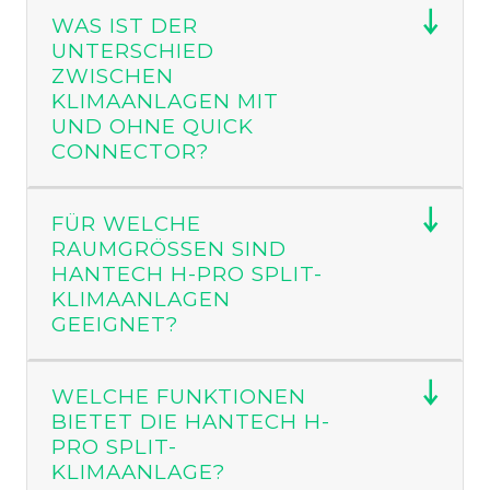
WAS IST DER
Jetzt Split-Klimaanlagen entdecken und
UNTERSCHIED
kostenlos beraten lassen!
ZWISCHEN
KLIMAANLAGEN MIT
UND OHNE QUICK
Was ist eine Split-Klimaanlage?
CONNECTOR?
Eine Split-Klimaanlage besteht aus zwei
FÜR WELCHE
getrennten Einheiten:
RAUMGRÖSSEN SIND H
ANTECH H-PRO SPLIT-K
Innengerät
– verteilt gekühlte oder
LIMAANLAGEN G
erwärmte Luft im Raum; moderne Geräte
EEIGNET?
bieten mehrere Lüfterstufen, Luftfilterung
und Heizfunktion.
WELCHE FUNKTIONEN
Außengerät
– enthält Kompressor &
BIETET DIE HANTECH H-
Wärmetauscher; dort wird die Wärme an die
PRO SPLIT-
Außenluft abgegeben.
KLIMAANLAGE?