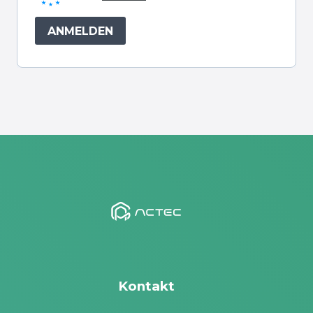
TCL ist ein international bekannter
ANMELDEN
Technologiekonzern und produziert moderne,
hochqualitative Klimasysteme.
Hervorragende Energieeffizienz
durch
moderne Inverter-Technologie.
Zuverlässige Markenqualität
– weltweit
millionenfach bewährt.
Lange Lebensdauer
dank robustem
Kompressor & hochwertigen Materialien.
Optionale Quick-Connect-Modelle
für
einfachere Installation.
Installation & Montage
Kontakt
Fachbetriebspflicht:
Montage nur durch