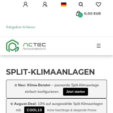
0,00 EUR
0
Ratgeber & News
☰
SPLIT-KLIMAANLAGEN
❄️
Neu: Klima-Berater
– passende Split-Klimaanlage
einfach konfigurieren.
Jetzt starten
❄️
August-Deal:
10% auf ausgewählte Split-Klimaanlagen
mit:
COOL10
Hohe Nachfrage & steigende Preise.