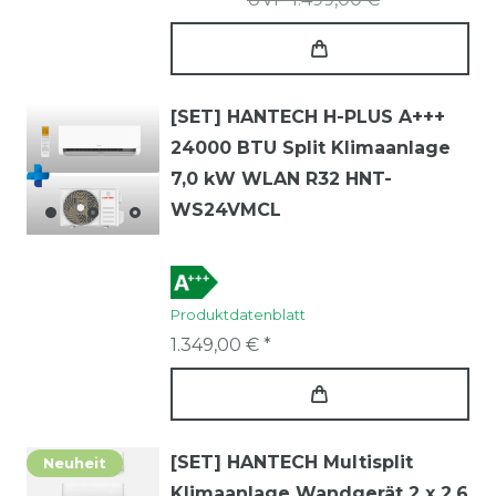
[SET] HANTECH H-PLUS A+++
24000 BTU Split Klimaanlage
7,0 kW WLAN R32 HNT-
WS24VMCL
Produktdatenblatt
1.349,00 € *
[SET] HANTECH Multisplit
Neuheit
Klimaanlage Wandgerät 2 x 2,6