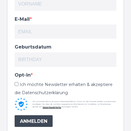
E-Mail
Geburtsdatum
Opt-in
Ich möchte Newsletter erhalten & akzeptiere
die Datenschutzerklärung
Wir verwenden Brevo als unsere Marketing-Plattform. Wenn Sie das Formular ausfüllen und absenden,
bestätigen Sie, dass die von Ihnen angegebenen Informationen an Sendinblue zur Bearbeitung
gemäß den
Nutzungsbedingungen
übertragen werden.
ANMELDEN