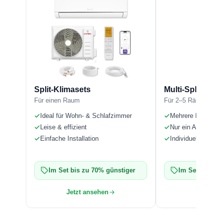
Split-Klimasets
Multi-Splitsets
Für einen Raum
Für 2–5 Räume
Ideal für Wohn- & Schlafzimmer
Mehrere Räume k
Leise & effizient
Nur ein Außengerä
Einfache Installation
Individuelle Steue
Im Set bis zu 70% günstiger
Im Set bis zu
Jetzt ansehen
Jetzt an