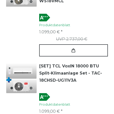
WS18VMCL
Produktdatenblatt
1.099,00 € *
UVP 2.737,00 €
[SET] TCL VoxIN 18000 BTU
Split-Klimaanlage Set - TAC-
18CHSD-UG11V3A
Produktdatenblatt
1.099,00 € *