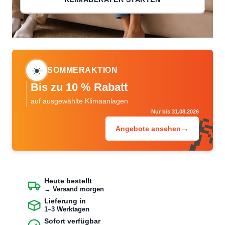
☀️
SOMMERAKTION
Bis zu 10 % Rabatt
auf ausgewählte Klimaanlagen
🌴
Nur bis 31.08.2026
→
Angebote ansehen
Heute bestellt
→ Versand morgen
Lieferung in
1–3 Werktagen
Sofort verfügbar