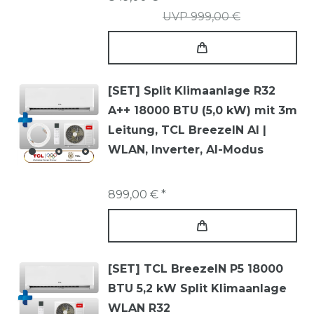
UVP 999,00 €
[SET] Split Klimaanlage R32
A++ 18000 BTU (5,0 kW) mit 3m
Leitung, TCL BreezeIN AI |
WLAN, Inverter, AI-Modus
899,00 € *
[SET] TCL BreezeIN P5 18000
BTU 5,2 kW Split Klimaanlage
WLAN R32