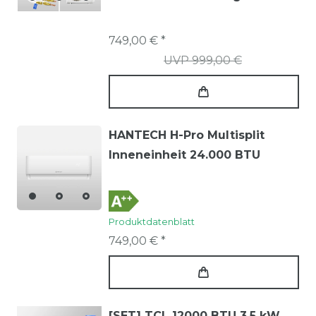
VoxIN
4
749,00 € *
XA 21 Quick Connect
1
UVP 999,00 €
HANTECH H-Pro Multisplit
Inneneinheit 24.000 BTU
Produktdatenblatt
749,00 € *
[SET] TCL 12000 BTU 3,5 kW