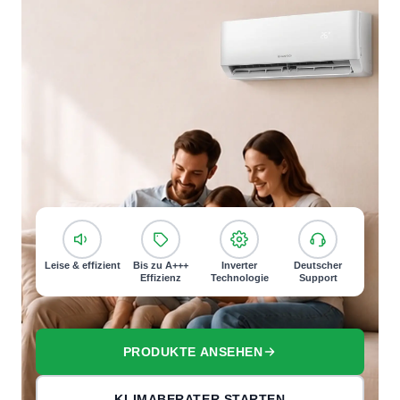
Leise & effizient
Bis zu A+++
Inverter
Deutscher
Effizienz
Technologie
Support
PRODUKTE ANSEHEN
KLIMABERATER STARTEN