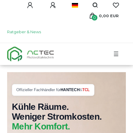
0,00 EUR
0
Ratgeber & News
☰
Offizieller Fachhändler für
HANTECH
&
TCL
Kühle Räume.
Weniger Stromkosten.
Mehr Komfort.