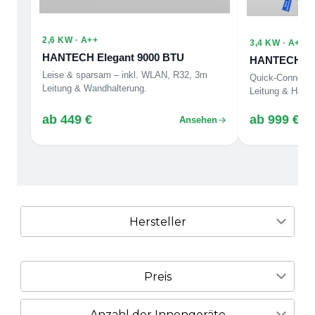
2,6 KW · A++
3,4 KW · A++
HANTECH Elegant 9000 BTU
HANTECH Eli
Leise & sparsam – inkl. WLAN, R32, 3m
Quick-Connect
Leitung & Wandhalterung.
Leitung & Halter
ab 449 €
ab 999 €
Ansehen
Hersteller
36
16
Preis
HANTECH
TCL
Anzahl der Innengeräte