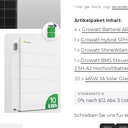
* inkl. ges. MwSt. zzgl.
Versandk
Artikelpaket Inhalt:
4 x
Growatt Batterie A
1 x
Growatt Hybrid SP
1 x
Growatt ShineWilan-
1 x
Growatt BMS Steuere
2.5H-A2 Hochvoltbatte
30 x
465W JA Solar Gl
STEUERSATZ %
Schreiben Sie uns für e