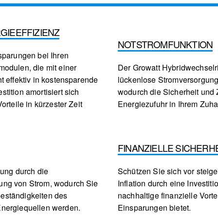
GIEEFFIZIENZ
NOTSTROMFUNKTION
sparungen bei Ihren
odulen, die mit einer
Der Growatt Hybridwechselric
t effektiv in kostensparende
lückenlose Stromversorgung
tition amortisiert sich
wodurch die Sicherheit und 
rteile in kürzester Zeit
Energiezufuhr in Ihrem Zuha
FINANZIELLE SICHERH
gung durch die
Schützen Sie sich vor stei
ung von Strom, wodurch Sie
Inflation durch eine Investit
eständigkeiten des
nachhaltige finanzielle Vorte
Energiequellen werden.
Einsparungen bietet.