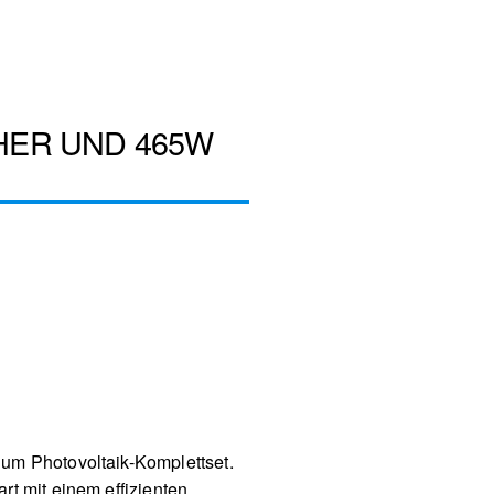
HER UND 465W
um Photovoltaik-Komplettset.
t mit einem effizienten