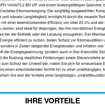
SPH 10000TL3 BH UP und einem leistungsfähigen Speicher, bi
nd autarke Stromversorgung. Die sorgfältig ausgewählten Kom
z und robuste Langlebigkeit, ermöglicht durch die neueste Te
 mit einer beeindruckenden Effizienz von über 23,3% und der 
 ziehen, sind ideal für diejenigen, die ihre monatlichen Energ
e bei der Ästhetik oder der Leistung einzugehen. Der Wechsel
Energie effizient zu nutzen, bieten Schutz vor Stromausfällen 
nders in Zeiten steigender Energiekosten und Inflation von Vor
unft der Energiegewinnung, sondern auch in Ihre finanzielle Sic
die Nutzung staatlicher Förderungen sowie Steuervorteile amort
v zum Schutz der Umwelt bei, indem Sie sich für erneuerbare 
e einen entscheidenden Schritt hin zu einer unabhängigen, k
sichern Sie sich die Vorteile einer langfristigen, umweltfreund
IHRE VORTEILE