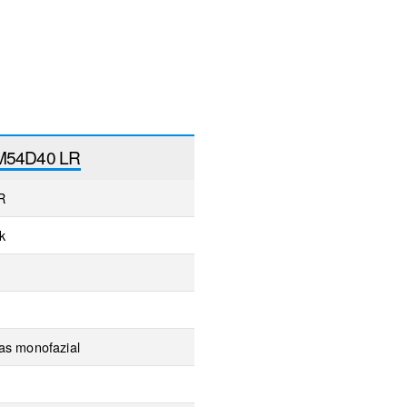
M54D40 LR
R
k
as monofazial