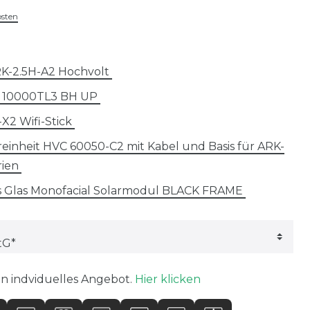
osten
RK-2.5H-A2 Hochvolt
H 10000TL3 BH UP
X2 Wifi-Stick
inheit HVC 60050-C2 mit Kabel und Basis für ARK-
rien
as Glas Monofacial Solarmodul BLACK FRAME
in indviduelles Angebot.
Hier klicken