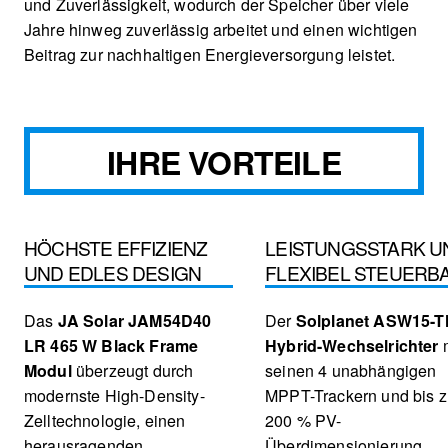
und Zuverlässigkeit, wodurch der Speicher über viele
Jahre hinweg zuverlässig arbeitet und einen wichtigen
Beitrag zur nachhaltigen Energieversorgung leistet.
IHRE VORTEILE
HÖCHSTE EFFIZIENZ
LEISTUNGSSTARK U
UND EDLES DESIGN
FLEXIBEL STEUERB
Das
JA Solar JAM54D40
Der
Solplanet ASW15-T
LR 465 W Black Frame
Hybrid-Wechselrichter
m
Modul
überzeugt durch
seinen 4 unabhängigen
modernste High-Density-
MPPT-Trackern und bis 
Zelltechnologie, einen
200 % PV-
herausragenden
Überdimensionierung