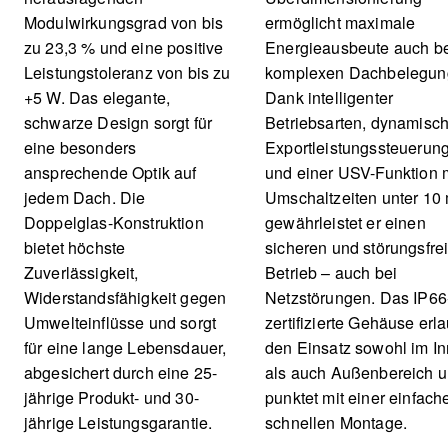
Modulwirkungsgrad von bis
ermöglicht maximale
zu 23,3 % und eine positive
Energieausbeute auch b
Leistungstoleranz von bis zu
komplexen Dachbelegun
+5 W. Das elegante,
Dank intelligenter
schwarze Design sorgt für
Betriebsarten, dynamisc
eine besonders
Exportleistungssteuerun
ansprechende Optik auf
und einer USV-Funktion 
jedem Dach. Die
Umschaltzeiten unter 10
Doppelglas-Konstruktion
gewährleistet er einen
bietet höchste
sicheren und störungsfre
Zuverlässigkeit,
Betrieb – auch bei
Widerstandsfähigkeit gegen
Netzstörungen. Das IP66
Umwelteinflüsse und sorgt
zertifizierte Gehäuse erla
für eine lange Lebensdauer,
den Einsatz sowohl im I
abgesichert durch eine 25-
als auch Außenbereich 
jährige Produkt- und 30-
punktet mit einer einfach
jährige Leistungsgarantie.
schnellen Montage.