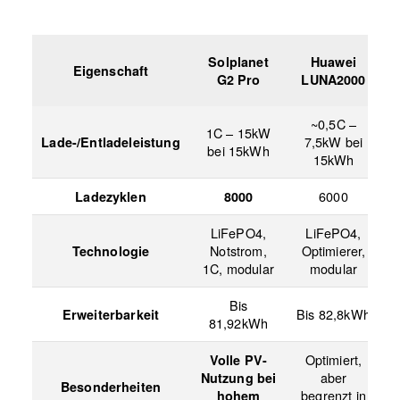
Solplanet
Huawei
Eigenschaft
G2 Pro
LUNA2000
S
~0,5C –
1C – 15kW
3
7,5kW bei
Lade-/Entladeleistung
bei 15kWh
15kWh
6000
Ladezyklen
8000
LiFePO4,
LiFePO4,
L
Notstrom,
Optimierer,
Technologie
1C, modular
modular
o
Bis
Bis 82,8kWh
Erweiterbarkeit
81,92kWh
1
Optimiert,
Volle PV-
I
aber
Nutzung bei
i
Besonderheiten
begrenzt in
hohem