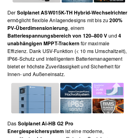
Der
Solplanet ASW015K-TH Hybrid-Wechselrichter
ermöglicht flexible Anlagendesigns mit bis zu
200%
PV-Überdimensionierung
, einem
Batteriespannungsbereich von 120–800 V
und
4
unabhängigen MPPT-Trackern
für maximale
Effizienz. Dank USV-Funktion (< 10 ms Umschaltzeit),
IP66-Schutz und intelligentem Batteriemanagement
bietet er höchste Zuverlässigkeit und Sicherheit für
Innen- und Außeneinsatz.
Das
Solplanet Ai-HB G2 Pro
Energiespeichersystem
ist eine moderne,