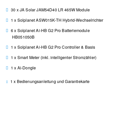
30 x JA Solar JAM54D40 LR 465W Module
1 x Solplanet ASW015K-TH Hybrid-Wechselrichter
6 x Solplanet Ai-HB G2 Pro Batteriemodule
HB051050B
1 x Solplanet Ai-HB G2 Pro Controller & Basis
1 x Smart Meter (inkl. intelligenter Stromzähler)
1 x Ai-Dongle
1 x Bedienungsanleitung und Garantiekarte