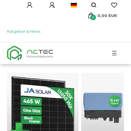
0,00 EUR
0
Ratgeber & News
☰