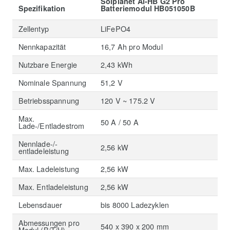
Solplanet Ai-HB G2 Pro
Spezifikation
Batteriemodul HB051050B
Zellentyp
LiFePO4
Nennkapazität
16,7 Ah pro Modul
Nutzbare Energie
2,43 kWh
Nominale Spannung
51,2 V
Betriebsspannung
120 V ~ 175.2 V
Max.
50 A / 50 A
Lade-/Entladestrom
Nennlade-/-
2,56 kW
entladeleistung
Max. Ladeleistung
2,56 kW
Max. Entladeleistung
2,56 kW
Lebensdauer
bis 8000 Ladezyklen
Abmessungen pro
540 x 390 x 200 mm
Modul (B/T/H)