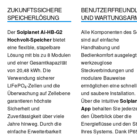
ZUKUNFTSSICHERE
BENUTZERFREUNDL
SPEICHERLÖSUNG
UND WARTUNGSAR
Der
Solplanet Ai-HB-G2
Alle Komponenten des S
Hochvolt-Speicher
bietet
sind auf einfache
eine flexible, stapelbare
Handhabung und
Lösung mit bis zu 8 Modulen
Bedienkomfort ausgelegt
und einer Gesamtkapazität
werkzeuglose
von 20,48 kWh. Die
Steckverbindungen und
Verwendung sicherer
modulare Bauweise
LiFePO
-Zellen und die
ermöglichen eine schnel
4
Überwachung auf Zellebene
und saubere Installation.
garantieren höchste
Über die intuitive
Solplan
Sicherheit und
App
behalten Sie jederze
Zuverlässigkeit über viele
den Überblick über die
Jahre hinweg. Durch die
Energieflüsse und den S
einfache Erweiterbarkeit
Ihres Systems. Dank IP6