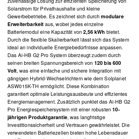
zuverlässige Lösung zur effizienten Speicherung von
Solarstrom für Privathaushalte und kleine
Gewerbebetriebe. Es zeichnet sich durch
modulare
Erweiterbarkeit
aus, wobei jedes einzelne
Batteriemodul eine Kapazität von
2,56 kWh
bietet.
Durch die flexible Skalierbarkeit lässt sich das System
ideal an individuelle Energiebedürfnisse anpassen.
Das Ai-HB G2 Pro System überzeugt zudem durch
seinen breiten Spannungsbereich von
120 bis 600
Volt
, was eine einfache und sichere Integration mit
gängigen Hybrid-Wechselrichtern wie dem Solplanet
ASW015K-TH ermöglicht. Diese Kombination
garantiert optimale Leistungsausbeute und effizientes
Energiemanagement. Zusätzlich punktet das Ai-HB G2
Pro Energiespeichersystem mit einer robusten
10-
jährigen Produktgarantie
, was langfristige
Investitionssicherheit und Vertrauen gewährleistet. Die
verwendeten Batteriezellen bieten hohe Lebensdauer