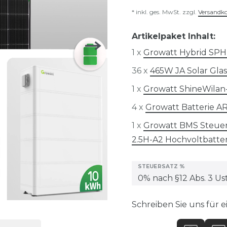
* inkl. ges. MwSt. zzgl.
Versandk
Artikelpaket Inhalt:
1 x
Growatt Hybrid SP
36 x
465W JA Solar Gla
1 x
Growatt ShineWilan-
4 x
Growatt Batterie A
1 x
Growatt BMS Steuere
2.5H-A2 Hochvoltbatte
STEUERSATZ %
Schreiben Sie uns für e