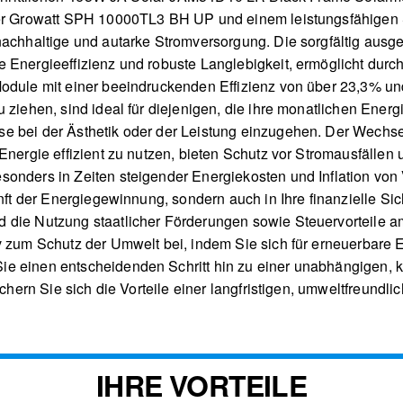
ter Growatt SPH 10000TL3 BH UP und einem leistungsfähigen S
 nachhaltige und autarke Stromversorgung. Die sorgfältig au
 Energieeffizienz und robuste Langlebigkeit, ermöglicht durc
odule mit einer beeindruckenden Effizienz von über 23,3% un
 ziehen, sind ideal für diejenigen, die ihre monatlichen Energ
e bei der Ästhetik oder der Leistung einzugehen. Der Wechsel
Energie effizient zu nutzen, bieten Schutz vor Stromausfällen 
nders in Zeiten steigender Energiekosten und Inflation von Vor
unft der Energiegewinnung, sondern auch in Ihre finanzielle Sic
die Nutzung staatlicher Förderungen sowie Steuervorteile amort
v zum Schutz der Umwelt bei, indem Sie sich für erneuerbare 
e einen entscheidenden Schritt hin zu einer unabhängigen, k
sichern Sie sich die Vorteile einer langfristigen, umweltfreund
IHRE VORTEILE