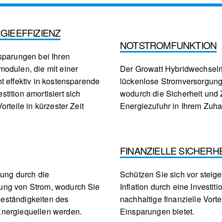
GIEEFFIZIENZ
NOTSTROMFUNKTION
sparungen bei Ihren
odulen, die mit einer
Der Growatt Hybridwechselric
t effektiv in kostensparende
lückenlose Stromversorgung
tition amortisiert sich
wodurch die Sicherheit und 
rteile in kürzester Zeit
Energiezufuhr in Ihrem Zuha
FINANZIELLE SICHERH
gung durch die
Schützen Sie sich vor stei
ung von Strom, wodurch Sie
Inflation durch eine Investit
eständigkeiten des
nachhaltige finanzielle Vorte
Energiequellen werden.
Einsparungen bietet.