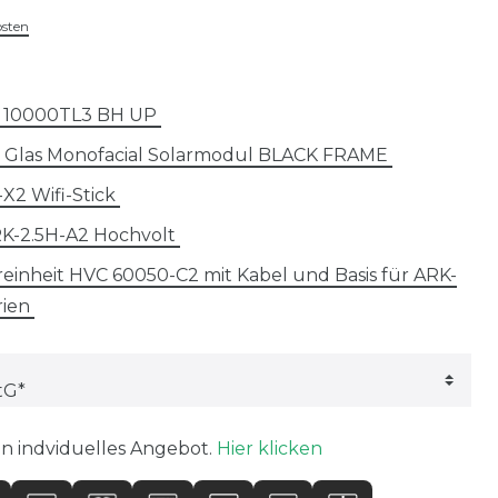
osten
H 10000TL3 BH UP
s Glas Monofacial Solarmodul BLACK FRAME
X2 Wifi-Stick
RK-2.5H-A2 Hochvolt
inheit HVC 60050-C2 mit Kabel und Basis für ARK-
rien
in indviduelles Angebot.
Hier klicken