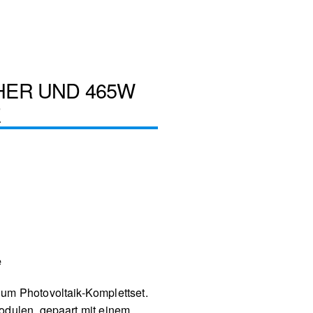
HER UND 465W
E
e
um Photovoltaik-Komplettset.
odulen, gepaart mit einem