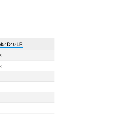
M54D40 LR
R
k