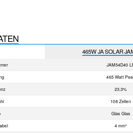
ATEN
465W JA SOLAR JA
mmer
JAM54D40 L
ung
465 Watt Pea
enz
23,3%
hl
108 Zellen
p
Glas Glas
abel
4 mm²