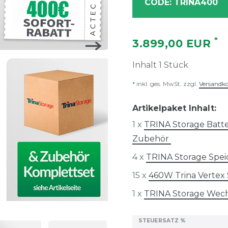
CODE: TRINA400
*
3.899,00 EUR
Inhalt
1
Stück
* inkl. ges. MwSt. zzgl.
Versandk
Artikelpaket Inhalt:
1 x
TRINA Storage Bat
Zubehör
4 x
TRINA Storage Spei
15 x
460W Trina Verte
1 x
TRINA Storage Wech
STEUERSATZ %