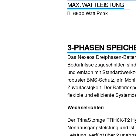
MAX. WATTLEISTUNG
6900 Watt Peak
3-PHASEN SPEICH
Das Nexeos Dreiphasen-Batterie
Bedürfnisse zugeschnitten sin
und einfach mit Standardwerkze
robuster BMS-Schutz, ein Monit
Zuverlässigkeit. Der Batteriesp
flexible und effiziente Systemd
Wechselrichter:
Der TrinaStorage TRH6K-T2 Hy
Nennausgangsleistung und ist o
Leistung, verfügt über 2 unab