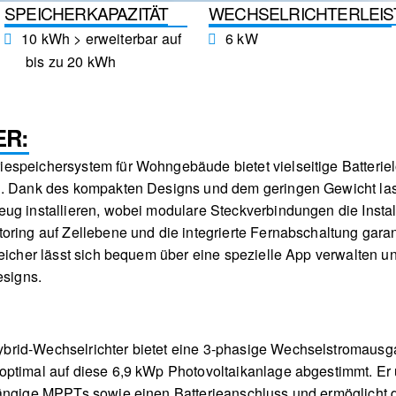
SPEICHERKAPAZITÄT
WECHSELRICHTERLEI
10 kWh > erweiterbar auf
6 kW
bis zu 20 kWh
ER:
speichersystem für Wohngebäude bietet vielseitige Batteriel
d. Dank des kompakten Designs und dem geringen Gewicht lass
ug installieren, wobei modulare Steckverbindungen die Instal
oring auf Zellebene und die integrierte Fernabschaltung garan
eicher lässt sich bequem über eine spezielle App verwalten und
esigns.
brid-Wechselrichter bietet eine 3-phasige Wechselstromausg
ptimal auf diese 6,9 kWp Photovoltaikanlage abgestimmt. Er u
hängige MPPTs sowie einen Batterieanschluss und ermöglicht d