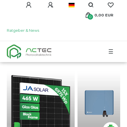
0,00 EUR
0
Ratgeber & News
☰