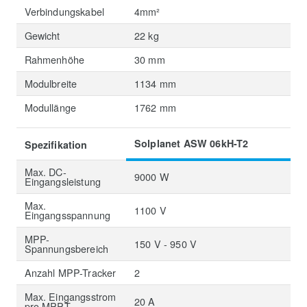
Verbindungskabel
4mm²
Gewicht
22 kg
Rahmenhöhe
30 mm
Modulbreite
1134 mm
Modullänge
1762 mm
Solplanet ASW 06kH-T2
Spezifikation
Max. DC-
9000 W
Eingangsleistung
Max.
1100 V
Eingangsspannung
MPP-
150 V - 950 V
Spannungsbereich
Anzahl MPP-Tracker
2
Max. Eingangsstrom
20 A
pro MPPT