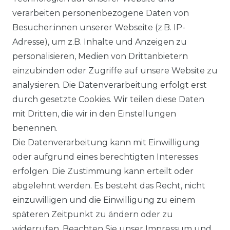
verarbeiten personenbezogene Daten von
Besucher:innen unserer Webseite (z.B. IP-
Social Media
Adresse), um z.B. Inhalte und Anzeigen zu
personalisieren, Medien von Drittanbietern
einzubinden oder Zugriffe auf unsere Website zu
analysieren. Die Datenverarbeitung erfolgt erst
durch gesetzte Cookies. Wir teilen diese Daten
OLARPANELS KAUFEN
SOLARSPEICHER KAUFEN
mit Dritten, die wir in den Einstellungen
rina Vertex S+
Balkonkraftwerk Speicher
benennen.
oliTek
10 kWh Batteriespeicher
Die Datenverarbeitung kann mit Einwilligung
a Solar Module
Solplanet Batteriespeicher
oder aufgrund eines berechtigten Interesses
alettenware
Growatt Speicher
erfolgen. Die Zustimmung kann erteilt oder
Trina Solar Speicher
ECHSELRICHTER
ZUBEHÖR
abgelehnt werden. Es besteht das Recht, nicht
einzuwilligen und die Einwilligung zu einem
icrowechselrichter
Unterkonstruktion
späteren Zeitpunkt zu ändern oder zu
ybridwechselrichter
Solarkabel & Stecker
nsel / Offgrid Wechselrichter
E-Auto Ladestation
widerrufen. Beachten Sie unser
Impressum
und