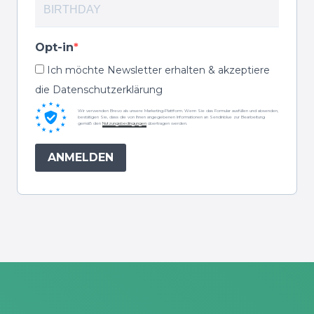
Opt-in
Ich möchte Newsletter erhalten & akzeptiere
die Datenschutzerklärung
Wir verwenden Brevo als unsere Marketing-Plattform. Wenn Sie das Formular ausfüllen und absenden,
bestätigen Sie, dass die von Ihnen angegebenen Informationen an Sendinblue zur Bearbeitung
gemäß den
Nutzungsbedingungen
übertragen werden.
ANMELDEN