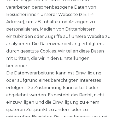
alettenware
Growatt Speicher
verarbeiten personenbezogene Daten von
Trina Solar Speicher
Besucher:innen unserer Webseite (z.B. IP-
ECHSELRICHTER
ZUBEHÖR
Adresse), um z.B. Inhalte und Anzeigen zu
icrowechselrichter
Unterkonstruktion
personalisieren, Medien von Drittanbietern
ybridwechselrichter
Solarkabel & Stecker
einzubinden oder Zugriffe auf unsere Website zu
nsel / Offgrid Wechselrichter
E-Auto Ladestation
analysieren. Die Datenverarbeitung erfolgt erst
olplanet Wechselrichter
Weiteres Zubehör
durch gesetzte Cookies. Wir teilen diese Daten
rowatt Wechselrichter
mit Dritten, die wir in den Einstellungen
ALKONKRAFTWERK
PV-KOMPLETTSETS
benennen.
000 Wp Balkonkraftwerk
Alle Komplettsets
Die Datenverarbeitung kann mit Einwilligung
alkonkraftwerk mit Speicher
Solaranlagen mit Speicher
oder aufgrund eines berechtigten Interesses
rowatt NOAH 2000
Insel Solaranlagen
erfolgen. Die Zustimmung kann erteilt oder
rowatt NEXA 2000
10 kW PV-Anlage mit Speicher
8 kWp Solaranlagen
abgelehnt werden. Es besteht das Recht, nicht
15 kWp Solaranlagen
einzuwilligen und die Einwilligung zu einem
20 kWp Solaranlagen
späteren Zeitpunkt zu ändern oder zu
25 kWp Solaranlagen
widerrufen. Beachten Sie unser
Impressum
und