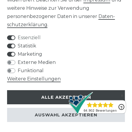
30 kWp Solaranlagen
weitere Hinweise zur Verwendung
LIMAANLAGEN
ÜBER UNS
personenbezogener Daten in unserer
Daten­
plit-Klimaanlagen
Wir sind ein
schutz­erklärung
.
antech Klimaanlagen
reiner Online-Shop.
ulti-Split Sets
Essenziell
obile Klimaanlagen
ACTEC Solar
Statistik
uftentfeuchter
Marketing
AC TEC GmbH
Externe Medien
Funktional
Wikingerstraße 10
Weitere Einstellungen
76189 Karlsruhe
ALLE AKZEPTIEREN
Impressum
Widerruf
Datenschutz
AGB
Kontakt
AUSWAHL AKZEPTIEREN
© Copyright 2026 | Alle Rechte vorbehalten.