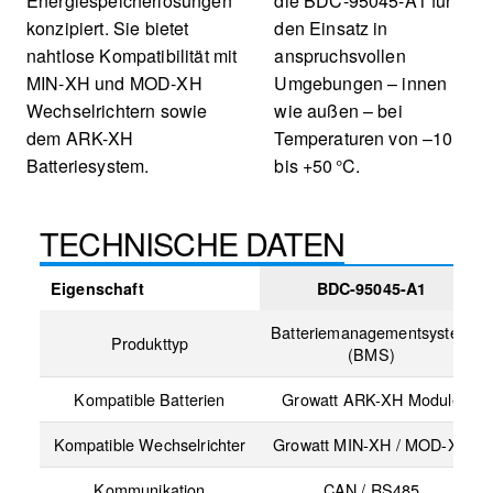
Energiespeicherlösungen
die BDC-95045-A1 für
konzipiert. Sie bietet
den Einsatz in
nahtlose Kompatibilität mit
anspruchsvollen
MIN-XH und MOD-XH
Umgebungen – innen
Wechselrichtern sowie
wie außen – bei
dem ARK-XH
Temperaturen von –10
Batteriesystem.
bis +50 °C.
TECHNISCHE DATEN
Eigenschaft
BDC-95045-A1
Batteriemanagementsystem
Produkttyp
(BMS)
Kompatible Batterien
Growatt ARK-XH Module
Kompatible Wechselrichter
Growatt MIN-XH / MOD-XH
Kommunikation
CAN / RS485