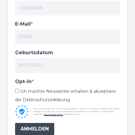
E-Mail
Geburtsdatum
Opt-in
Ich möchte Newsletter erhalten & akzeptiere
die Datenschutzerklärung
Wir verwenden Brevo als unsere Marketing-Plattform. Wenn Sie das Formular ausfüllen und absenden,
bestätigen Sie, dass die von Ihnen angegebenen Informationen an Sendinblue zur Bearbeitung
gemäß den
Nutzungsbedingungen
übertragen werden.
ANMELDEN