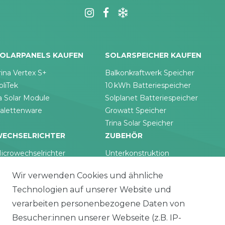
OLARPANELS KAUFEN
SOLARSPEICHER KAUFEN
rina Vertex S+
Balkonkraftwerk Speicher
oliTek
10 kWh Batteriespeicher
a Solar Module
Solplanet Batteriespeicher
alettenware
Growatt Speicher
Trina Solar Speicher
ECHSELRICHTER
ZUBEHÖR
icrowechselrichter
Unterkonstruktion
ybridwechselrichter
Solarkabel & Stecker
Wir verwenden Cookies und ähnliche
nsel / Offgrid Wechselrichter
E-Auto Ladestation
Technologien auf unserer Website und
olplanet Wechselrichter
Weiteres Zubehör
rowatt Wechselrichter
verarbeiten personenbezogene Daten von
ALKONKRAFTWERK
PV-KOMPLETTSETS
Besucher:innen unserer Webseite (z.B. IP-