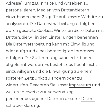
Adresse), um z.B. Inhalte und Anzeigen zu
000 Wp Balkonkraftwerk
Alle Komplettsets
personalisieren, Medien von Drittanbietern
alkonkraftwerk mit Speicher
Solaranlagen mit Speicher
rowatt NOAH 2000
Insel Solaranlagen
einzubinden oder Zugriffe auf unsere Website zu
rowatt NEXA 2000
10 kW PV-Anlage mit Speicher
analysieren. Die Datenverarbeitung erfolgt erst
8 kWp Solaranlagen
durch gesetzte Cookies. Wir teilen diese Daten mit
15 kWp Solaranlagen
Dritten, die wir in den Einstellungen benennen.
20 kWp Solaranlagen
Die Datenverarbeitung kann mit Einwilligung
25 kWp Solaranlagen
oder aufgrund eines berechtigten Interesses
30 kWp Solaranlagen
erfolgen. Die Zustimmung kann erteilt oder
LIMAANLAGEN
ÜBER UNS
abgelehnt werden. Es besteht das Recht, nicht
plit-Klimaanlagen
Wir sind ein
einzuwilligen und die Einwilligung zu einem
antech Klimaanlagen
reiner Online-Shop.
späteren Zeitpunkt zu ändern oder zu
ulti-Split Sets
widerrufen. Beachten Sie unser
Impressum
und
obile Klimaanlagen
ACTEC Solar
uftentfeuchter
weitere Hinweise zur Verwendung
AC TEC GmbH
personenbezogener Daten in unserer
Daten­
schutz­erklärung
.