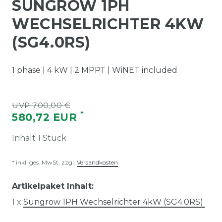
SUNGROW 1PH
WECHSELRICHTER 4KW
(SG4.0RS)
1 phase | 4 kW | 2 MPPT | WiNET included
UVP 700,00 €
*
580,72 EUR
Inhalt
1
Stück
* inkl. ges. MwSt. zzgl.
Versandkosten
Artikelpaket Inhalt:
1 x
Sungrow 1PH Wechselrichter 4kW (SG4.0RS)