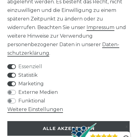
8 kWp Solaranlagen
abgelehnt werden. Es besteht das Recht, nicht
15 kWp Solaranlagen
einzuwilligen und die Einwilligung zu einem
20 kWp Solaranlagen
späteren Zeitpunkt zu ändern oder zu
25 kWp Solaranlagen
widerrufen. Beachten Sie unser
Impressum
und
30 kWp Solaranlagen
weitere Hinweise zur Verwendung
LIMAANLAGEN
ÜBER UNS
personenbezogener Daten in unserer
Daten­
plit-Klimaanlagen
Wir sind ein
schutz­erklärung
.
antech Klimaanlagen
reiner Online-Shop.
ulti-Split Sets
Essenziell
obile Klimaanlagen
ACTEC Solar
Statistik
uftentfeuchter
Marketing
AC TEC GmbH
Externe Medien
Funktional
Wikingerstraße 10
Weitere Einstellungen
76189 Karlsruhe
ALLE AKZEPTIEREN