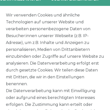
rina Vertex S+
Balkonkraftwerk Speicher
oliTek
10 kWh Batteriespeicher
Wir verwenden Cookies und ähnliche
a Solar Module
Solplanet Batteriespeicher
Technologien auf unserer Website und
alettenware
Growatt Speicher
verarbeiten personenbezogene Daten von
Trina Solar Speicher
Besucher:innen unserer Webseite (z.B. IP-
ECHSELRICHTER
ZUBEHÖR
Adresse), um z.B. Inhalte und Anzeigen zu
icrowechselrichter
Unterkonstruktion
personalisieren, Medien von Drittanbietern
ybridwechselrichter
Solarkabel & Stecker
einzubinden oder Zugriffe auf unsere Website zu
nsel / Offgrid Wechselrichter
E-Auto Ladestation
analysieren. Die Datenverarbeitung erfolgt erst
olplanet Wechselrichter
Weiteres Zubehör
durch gesetzte Cookies. Wir teilen diese Daten
rowatt Wechselrichter
mit Dritten, die wir in den Einstellungen
ALKONKRAFTWERK
PV-KOMPLETTSETS
benennen.
000 Wp Balkonkraftwerk
Alle Komplettsets
Die Datenverarbeitung kann mit Einwilligung
alkonkraftwerk mit Speicher
Solaranlagen mit Speicher
oder aufgrund eines berechtigten Interesses
rowatt NOAH 2000
Insel Solaranlagen
erfolgen. Die Zustimmung kann erteilt oder
rowatt NEXA 2000
10 kW PV-Anlage mit Speicher