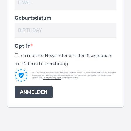
Geburtsdatum
Opt-in
Ich möchte Newsletter erhalten & akzeptiere
die Datenschutzerklärung
Wir verwenden Brevo als unsere Marketing-Plattform. Wenn Sie das Formular ausfüllen und absenden,
bestätigen Sie, dass die von Ihnen angegebenen Informationen an Sendinblue zur Bearbeitung
gemäß den
Nutzungsbedingungen
übertragen werden.
ANMELDEN