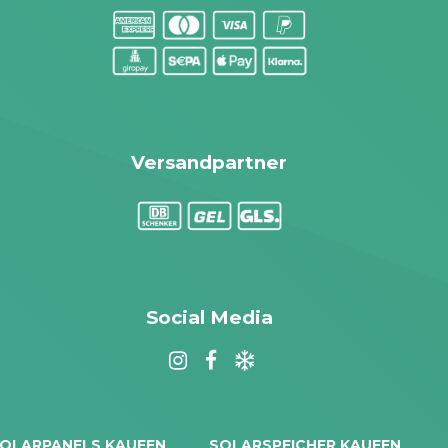
Versandpartner
Social Media
OLARPANELS KAUFEN
SOLARSPEICHER KAUFEN