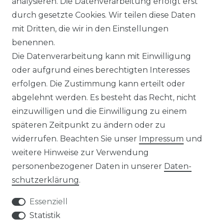
analysieren. Die Datenverarbeitung erfolgt erst
olplanet Wechselrichter
Weiteres Zubehör
durch gesetzte Cookies. Wir teilen diese Daten
rowatt Wechselrichter
mit Dritten, die wir in den Einstellungen
ALKONKRAFTWERK
PV-KOMPLETTSETS
benennen.
000 Wp Balkonkraftwerk
Alle Komplettsets
Die Datenverarbeitung kann mit Einwilligung
alkonkraftwerk mit Speicher
Solaranlagen mit Speicher
oder aufgrund eines berechtigten Interesses
rowatt NOAH 2000
Insel Solaranlagen
erfolgen. Die Zustimmung kann erteilt oder
rowatt NEXA 2000
10 kW PV-Anlage mit Speicher
8 kWp Solaranlagen
abgelehnt werden. Es besteht das Recht, nicht
15 kWp Solaranlagen
einzuwilligen und die Einwilligung zu einem
20 kWp Solaranlagen
späteren Zeitpunkt zu ändern oder zu
25 kWp Solaranlagen
widerrufen. Beachten Sie unser
Impressum
und
30 kWp Solaranlagen
weitere Hinweise zur Verwendung
LIMAANLAGEN
ÜBER UNS
personenbezogener Daten in unserer
Daten­
plit-Klimaanlagen
Wir sind ein
schutz­erklärung
.
antech Klimaanlagen
reiner Online-Shop.
ulti-Split Sets
Essenziell
obile Klimaanlagen
ACTEC Solar
Statistik