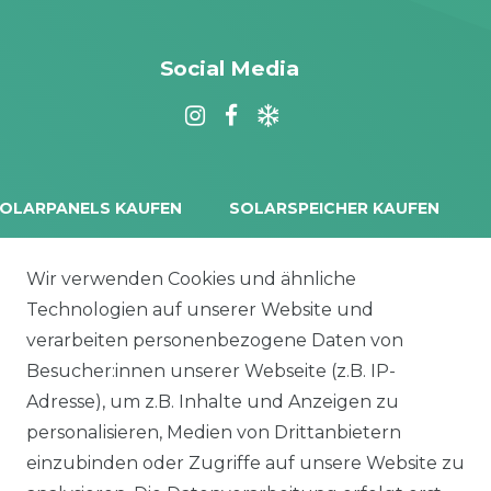
Social Media
OLARPANELS KAUFEN
SOLARSPEICHER KAUFEN
rina Vertex S+
Balkonkraftwerk Speicher
oliTek
10 kWh Batteriespeicher
Wir verwenden Cookies und ähnliche
a Solar Module
Solplanet Batteriespeicher
Technologien auf unserer Website und
alettenware
Growatt Speicher
verarbeiten personenbezogene Daten von
Trina Solar Speicher
Besucher:innen unserer Webseite (z.B. IP-
ECHSELRICHTER
ZUBEHÖR
Adresse), um z.B. Inhalte und Anzeigen zu
icrowechselrichter
Unterkonstruktion
personalisieren, Medien von Drittanbietern
ybridwechselrichter
Solarkabel & Stecker
einzubinden oder Zugriffe auf unsere Website zu
nsel / Offgrid Wechselrichter
E-Auto Ladestation