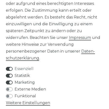
oder aufgrund eines berechtigten Interesses
rowatt NOAH 2000
Insel Solaranlagen
erfolgen. Die Zustimmung kann erteilt oder
rowatt NEXA 2000
10 kW PV-Anlage mit Speicher
8 kWp Solaranlagen
abgelehnt werden. Es besteht das Recht, nicht
15 kWp Solaranlagen
einzuwilligen und die Einwilligung zu einem
20 kWp Solaranlagen
späteren Zeitpunkt zu ändern oder zu
25 kWp Solaranlagen
widerrufen. Beachten Sie unser
Impressum
und
30 kWp Solaranlagen
weitere Hinweise zur Verwendung
LIMAANLAGEN
ÜBER UNS
personenbezogener Daten in unserer
Daten­
plit-Klimaanlagen
Wir sind ein
schutz­erklärung
.
antech Klimaanlagen
reiner Online-Shop.
ulti-Split Sets
Essenziell
obile Klimaanlagen
ACTEC Solar
Statistik
uftentfeuchter
Marketing
AC TEC GmbH
Externe Medien
Funktional
Wikingerstraße 10
Weitere Einstellungen
76189 Karlsruhe