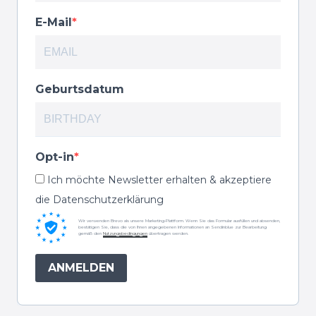
E-Mail
Geburtsdatum
Opt-in
Ich möchte Newsletter erhalten & akzeptiere
die Datenschutzerklärung
Wir verwenden Brevo als unsere Marketing-Plattform. Wenn Sie das Formular ausfüllen und absenden,
bestätigen Sie, dass die von Ihnen angegebenen Informationen an Sendinblue zur Bearbeitung
gemäß den
Nutzungsbedingungen
übertragen werden.
ANMELDEN