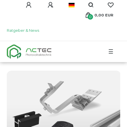
0,00 EUR
0
Ratgeber & News
☰