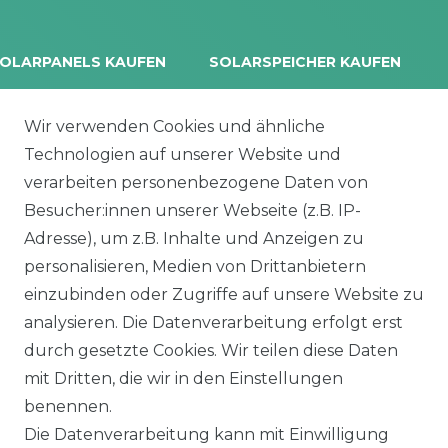
OLARPANELS KAUFEN
SOLARSPEICHER KAUFEN
rina Vertex S+
Balkonkraftwerk Speicher
oliTek
10 kWh Batteriespeicher
Wir verwenden Cookies und ähnliche
a Solar Module
Solplanet Batteriespeicher
Technologien auf unserer Website und
alettenware
Growatt Speicher
verarbeiten personenbezogene Daten von
Trina Solar Speicher
Besucher:innen unserer Webseite (z.B. IP-
ECHSELRICHTER
ZUBEHÖR
Adresse), um z.B. Inhalte und Anzeigen zu
icrowechselrichter
Unterkonstruktion
personalisieren, Medien von Drittanbietern
ybridwechselrichter
Solarkabel & Stecker
einzubinden oder Zugriffe auf unsere Website zu
nsel / Offgrid Wechselrichter
E-Auto Ladestation
analysieren. Die Datenverarbeitung erfolgt erst
olplanet Wechselrichter
Weiteres Zubehör
durch gesetzte Cookies. Wir teilen diese Daten
rowatt Wechselrichter
mit Dritten, die wir in den Einstellungen
ALKONKRAFTWERK
PV-KOMPLETTSETS
benennen.
000 Wp Balkonkraftwerk
Alle Komplettsets
Die Datenverarbeitung kann mit Einwilligung
alkonkraftwerk mit Speicher
Solaranlagen mit Speicher