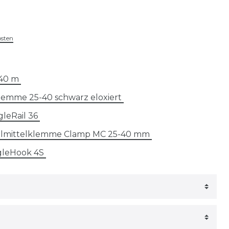
osten
2.40 m
lemme 25-40 schwarz eloxiert
gleRail 36
ulmittelklemme Clamp MC 25-40 mm
gleHook 4S