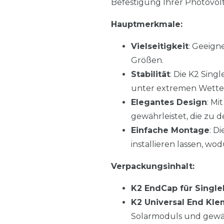
Befestigung Ihrer Photovol
Hauptmerkmale:
Vielseitigkeit
: Geeign
Größen.
Stabilität
: Die K2 Sing
unter extremen Wett
Elegantes Design
: Mi
gewährleistet, die zu 
Einfache Montage
: D
installieren lassen, wo
Verpackungsinhalt:
K2 EndCap für Single
K2 Universal End Kl
Solarmoduls und gewähr