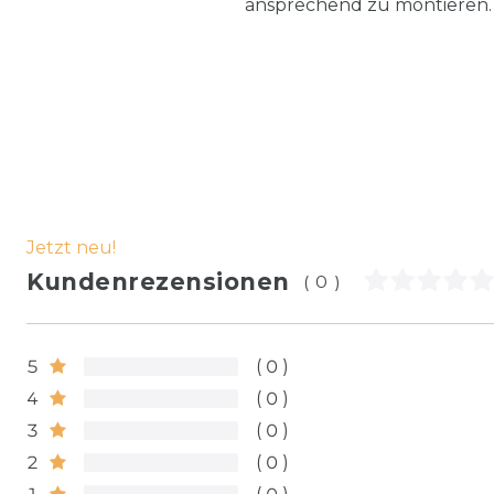
ansprechend zu montieren. E
Jetzt neu!
Kundenrezensionen
(0)
5
0
4
0
3
0
2
0