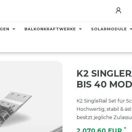
AGEN
BALKONKRAFTWERKE
SOLARMODULE
K2 SINGLER
BIS 40 MO
K2 SingleRail Set für 
Hochwertig, stabil & äs
besitzt jegliche Zulass
*
2.070,60 EUR