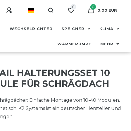
0
0
0,00 EUR
WECHSELRICHTER
SPEICHER
KLIMA
WÄRMEPUMPE
MEHR
AIL HALTERUNGSSET 10
DULE FÜR SCHRÄGDACH
Schrägdächer: Einfache Montage von 10-40 Modulen.
thetisch. K2 Systems ist ein deutscher Hersteller und
ungen.