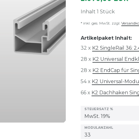
Inhalt
1
Stück
* inkl. ges. MwSt. zzgl.
Versandk
Artikelpaket Inhalt:
32 x
K2 SingleRail 36: 
28 x
K2 Universal Endk
28 x
K2 EndCap für Sin
54 x
K2 Universal-Mod
66 x
K2 Dachhaken Sin
STEUERSATZ %
MODULANZAHL