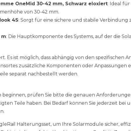
klemme OneMid 30-42 mm, Schwarz eloxiert
: Ideal fü
hmenhöhe von 30-42 mm.
Hook 4S
: Sorgt für eine sichere und stabile Verbindun
0 m
: Die Hauptkomponente des Systems, auf der die Sol
iert. Es ist möglich, dass abhängig von den spezifische
onsortes zusätzliche Komponenten oder Anpassungen erf
eile separat nachbestellt werden.
ion beginnen, prüfen Sie bitte die genauen Anforderunge
ötigten Teile haben. Bei Bedarf können Sie jederzeit bei 
n.
gleRail Halterungsset, um Ihre Solarmodule sicher, effi