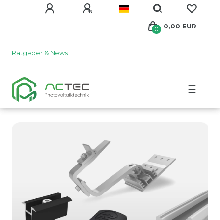
0,00 EUR
0
Ratgeber & News
☰