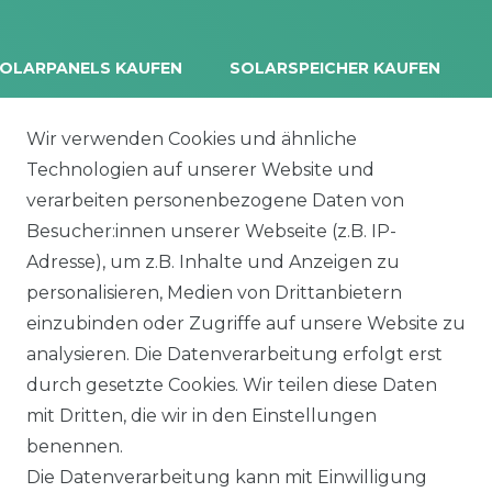
OLARPANELS KAUFEN
SOLARSPEICHER KAUFEN
rina Vertex S+
Balkonkraftwerk Speicher
oliTek
10 kWh Batteriespeicher
Wir verwenden Cookies und ähnliche
a Solar Module
Solplanet Batteriespeicher
Technologien auf unserer Website und
alettenware
Growatt Speicher
verarbeiten personenbezogene Daten von
Trina Solar Speicher
Besucher:innen unserer Webseite (z.B. IP-
ECHSELRICHTER
ZUBEHÖR
Adresse), um z.B. Inhalte und Anzeigen zu
icrowechselrichter
Unterkonstruktion
personalisieren, Medien von Drittanbietern
ybridwechselrichter
Solarkabel & Stecker
einzubinden oder Zugriffe auf unsere Website zu
nsel / Offgrid Wechselrichter
E-Auto Ladestation
analysieren. Die Datenverarbeitung erfolgt erst
olplanet Wechselrichter
Weiteres Zubehör
durch gesetzte Cookies. Wir teilen diese Daten
rowatt Wechselrichter
mit Dritten, die wir in den Einstellungen
ALKONKRAFTWERK
PV-KOMPLETTSETS
benennen.
000 Wp Balkonkraftwerk
Alle Komplettsets
Die Datenverarbeitung kann mit Einwilligung
alkonkraftwerk mit Speicher
Solaranlagen mit Speicher