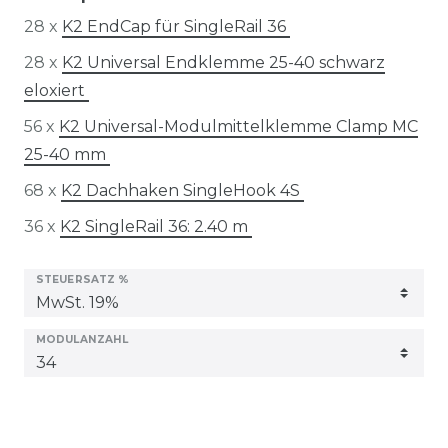
28 x
K2 EndCap für SingleRail 36
28 x
K2 Universal Endklemme 25-40 schwarz
eloxiert
56 x
K2 Universal-Modulmittelklemme Clamp MC
25-40 mm
68 x
K2 Dachhaken SingleHook 4S
36 x
K2 SingleRail 36: 2.40 m
STEUERSATZ %
MODULANZAHL