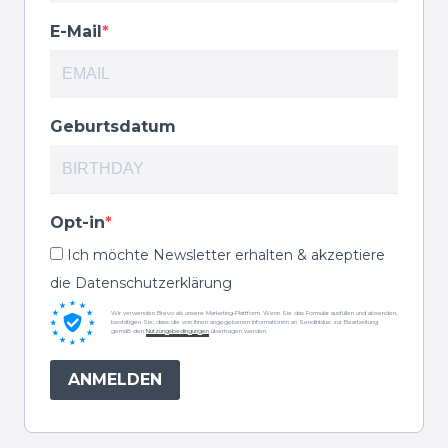
E-Mail
Geburtsdatum
Opt-in
Ich möchte Newsletter erhalten & akzeptiere
die Datenschutzerklärung
Wir verwenden Brevo als unsere Marketing-Plattform. Wenn Sie das Formular ausfüllen und absenden,
bestätigen Sie, dass die von Ihnen angegebenen Informationen an Sendinblue zur Bearbeitung
gemäß den
Nutzungsbedingungen
übertragen werden.
ANMELDEN