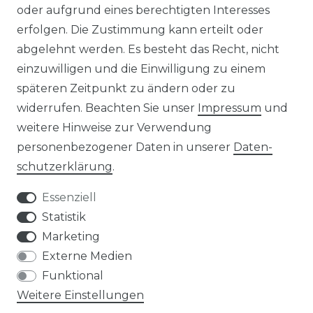
oder aufgrund eines berechtigten Interesses
rowatt NOAH 2000
Insel Solaranlagen
erfolgen. Die Zustimmung kann erteilt oder
rowatt NEXA 2000
10 kW PV-Anlage mit Speicher
8 kWp Solaranlagen
abgelehnt werden. Es besteht das Recht, nicht
15 kWp Solaranlagen
einzuwilligen und die Einwilligung zu einem
20 kWp Solaranlagen
späteren Zeitpunkt zu ändern oder zu
25 kWp Solaranlagen
widerrufen. Beachten Sie unser
Impressum
und
30 kWp Solaranlagen
weitere Hinweise zur Verwendung
LIMAANLAGEN
ÜBER UNS
personenbezogener Daten in unserer
Daten­
plit-Klimaanlagen
Wir sind ein
schutz­erklärung
.
antech Klimaanlagen
reiner Online-Shop.
ulti-Split Sets
Essenziell
obile Klimaanlagen
ACTEC Solar
Statistik
uftentfeuchter
Marketing
AC TEC GmbH
Externe Medien
Funktional
Wikingerstraße 10
Weitere Einstellungen
76189 Karlsruhe