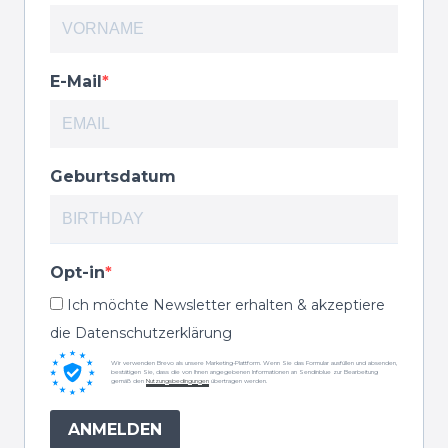
E-Mail
Geburtsdatum
Opt-in
Ich möchte Newsletter erhalten & akzeptiere
die Datenschutzerklärung
Wir verwenden Brevo als unsere Marketing-Plattform. Wenn Sie das Formular ausfüllen und absenden,
bestätigen Sie, dass die von Ihnen angegebenen Informationen an Sendinblue zur Bearbeitung
gemäß den
Nutzungsbedingungen
übertragen werden.
ANMELDEN