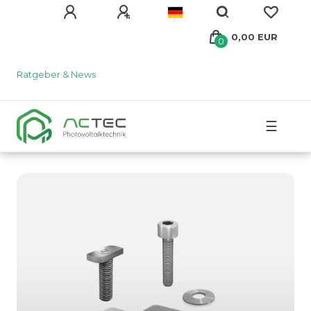
0,00 EUR
0
Ratgeber & News
☰