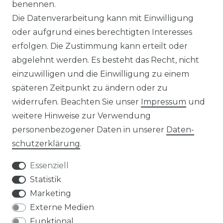
benennen.
000 Wp Balkonkraftwerk
Alle Komplettsets
Die Datenverarbeitung kann mit Einwilligung
alkonkraftwerk mit Speicher
Solaranlagen mit Speicher
oder aufgrund eines berechtigten Interesses
rowatt NOAH 2000
Insel Solaranlagen
erfolgen. Die Zustimmung kann erteilt oder
rowatt NEXA 2000
10 kW PV-Anlage mit Speicher
8 kWp Solaranlagen
abgelehnt werden. Es besteht das Recht, nicht
15 kWp Solaranlagen
einzuwilligen und die Einwilligung zu einem
20 kWp Solaranlagen
späteren Zeitpunkt zu ändern oder zu
25 kWp Solaranlagen
widerrufen. Beachten Sie unser
Impressum
und
30 kWp Solaranlagen
weitere Hinweise zur Verwendung
LIMAANLAGEN
ÜBER UNS
personenbezogener Daten in unserer
Daten­
plit-Klimaanlagen
Wir sind ein
schutz­erklärung
.
antech Klimaanlagen
reiner Online-Shop.
ulti-Split Sets
Essenziell
obile Klimaanlagen
ACTEC Solar
Statistik
uftentfeuchter
Marketing
AC TEC GmbH
Externe Medien
Funktional