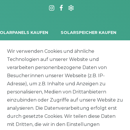
OLARPANELS KAUFEN
SOLARSPEICHER KAUFEN
rina Vertex S+
Balkonkraftwerk Speicher
oliTek
10 kWh Batteriespeicher
Wir verwenden Cookies und ähnliche
a Solar Module
Solplanet Batteriespeicher
Technologien auf unserer Website und
alettenware
Growatt Speicher
verarbeiten personenbezogene Daten von
Trina Solar Speicher
Besucher:innen unserer Webseite (z.B. IP-
ECHSELRICHTER
ZUBEHÖR
Adresse), um z.B. Inhalte und Anzeigen zu
icrowechselrichter
Unterkonstruktion
personalisieren, Medien von Drittanbietern
ybridwechselrichter
Solarkabel & Stecker
einzubinden oder Zugriffe auf unsere Website zu
nsel / Offgrid Wechselrichter
E-Auto Ladestation
analysieren. Die Datenverarbeitung erfolgt erst
olplanet Wechselrichter
Weiteres Zubehör
durch gesetzte Cookies. Wir teilen diese Daten
rowatt Wechselrichter
mit Dritten, die wir in den Einstellungen
ALKONKRAFTWERK
PV-KOMPLETTSETS