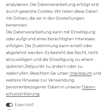
nsel / Offgrid Wechselrichter
E-Auto Ladestation
analysieren. Die Datenverarbeitung erfolgt erst
olplanet Wechselrichter
Weiteres Zubehör
durch gesetzte Cookies. Wir teilen diese Daten
rowatt Wechselrichter
mit Dritten, die wir in den Einstellungen
ALKONKRAFTWERK
PV-KOMPLETTSETS
benennen.
000 Wp Balkonkraftwerk
Alle Komplettsets
Die Datenverarbeitung kann mit Einwilligung
alkonkraftwerk mit Speicher
Solaranlagen mit Speicher
oder aufgrund eines berechtigten Interesses
rowatt NOAH 2000
Insel Solaranlagen
erfolgen. Die Zustimmung kann erteilt oder
rowatt NEXA 2000
10 kW PV-Anlage mit Speicher
8 kWp Solaranlagen
abgelehnt werden. Es besteht das Recht, nicht
15 kWp Solaranlagen
einzuwilligen und die Einwilligung zu einem
20 kWp Solaranlagen
späteren Zeitpunkt zu ändern oder zu
25 kWp Solaranlagen
widerrufen. Beachten Sie unser
Impressum
und
30 kWp Solaranlagen
weitere Hinweise zur Verwendung
LIMAANLAGEN
ÜBER UNS
personenbezogener Daten in unserer
Daten­
plit-Klimaanlagen
Wir sind ein
schutz­erklärung
.
antech Klimaanlagen
reiner Online-Shop.
ulti-Split Sets
Essenziell
obile Klimaanlagen
ACTEC Solar