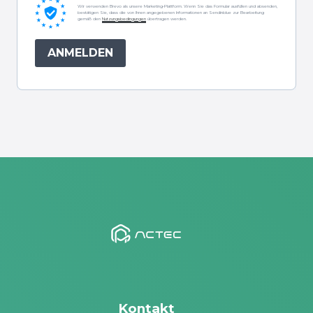
Wir verwenden Brevo als unsere Marketing-Plattform. Wenn Sie das Formular ausfüllen und absenden,
bestätigen Sie, dass die von Ihnen angegebenen Informationen an Sendinblue zur Bearbeitung
gemäß den
Nutzungsbedingungen
übertragen werden.
ANMELDEN
Kontakt