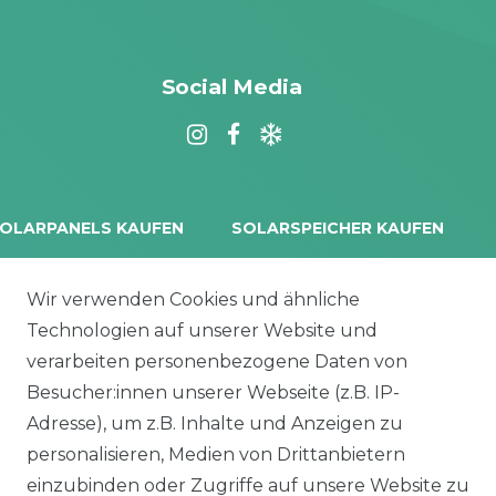
Social Media
OLARPANELS KAUFEN
SOLARSPEICHER KAUFEN
rina Vertex S+
Balkonkraftwerk Speicher
oliTek
10 kWh Batteriespeicher
Wir verwenden Cookies und ähnliche
a Solar Module
Solplanet Batteriespeicher
Technologien auf unserer Website und
alettenware
Growatt Speicher
verarbeiten personenbezogene Daten von
Trina Solar Speicher
Besucher:innen unserer Webseite (z.B. IP-
ECHSELRICHTER
ZUBEHÖR
Adresse), um z.B. Inhalte und Anzeigen zu
icrowechselrichter
Unterkonstruktion
personalisieren, Medien von Drittanbietern
ybridwechselrichter
Solarkabel & Stecker
einzubinden oder Zugriffe auf unsere Website zu