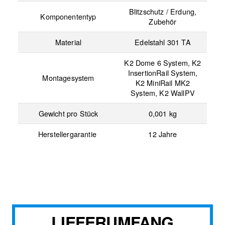
Blitzschutz / Erdung,
Komponententyp
Zubehör
Material
Edelstahl 301 TA
K2 Dome 6 System, K2
InsertionRail System,
Montagesystem
K2 MiniRail MK2
System, K2 WallPV
Gewicht pro Stück
0,001 kg
Herstellergarantie
12 Jahre
LIEFERUMFANG