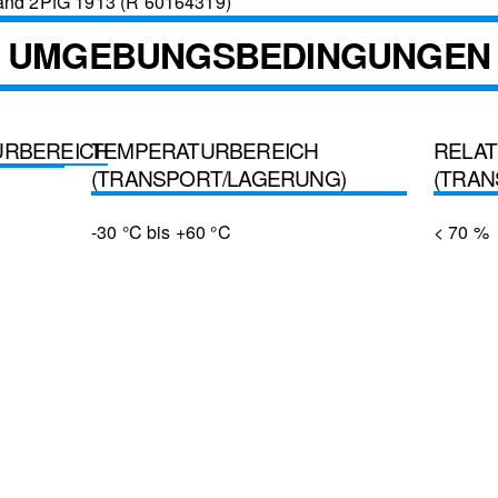
land 2PfG 1913 (R 60164319)
UMGEBUNGSBEDINGUNGEN
RBEREICH
TEMPERATURBEREICH
RELAT
(TRANSPORT/LAGERUNG)
(TRAN
-30 °C bis +60 °C
< 70 %