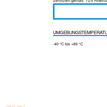
Zertifiziert gemäß: TÜV Rhein
UMGEBUNGSTEMPERATU
-40 °C bis +85 °C
Jetzt neu!