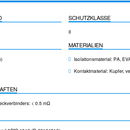
D
SCHUTZKLASSE
II
MATERIALIEN
h)
Isolationsmaterial: PA, E
Kontaktmaterial: Kupfer, ve
HAFTEN
eckverbinders: < 0.5 mΩ