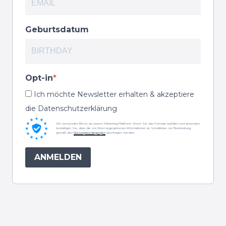
Geburtsdatum
Opt-in
Ich möchte Newsletter erhalten & akzeptiere
die Datenschutzerklärung
Wir verwenden Brevo als unsere Marketing-Plattform. Wenn Sie das Formular ausfüllen und absenden,
bestätigen Sie, dass die von Ihnen angegebenen Informationen an Sendinblue zur Bearbeitung
gemäß den
Nutzungsbedingungen
übertragen werden.
ANMELDEN