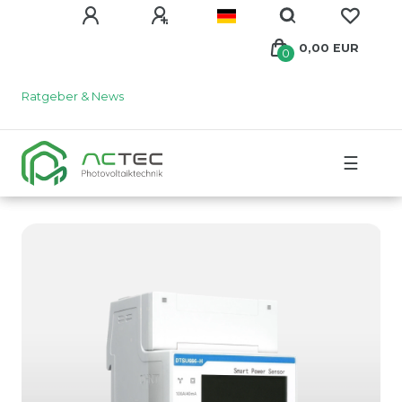
0,00 EUR
0
Ratgeber & News
☰