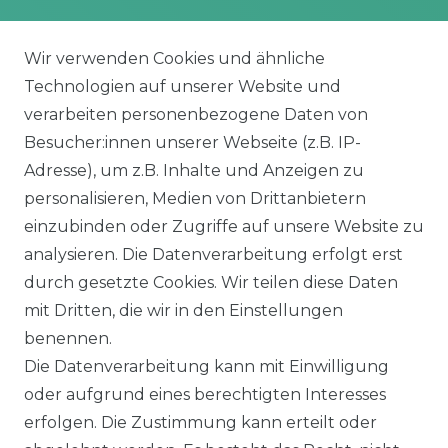
rina Vertex S+
Balkonkraftwerk Speicher
oliTek
10 kWh Batteriespeicher
Wir verwenden Cookies und ähnliche
a Solar Module
Solplanet Batteriespeicher
Technologien auf unserer Website und
alettenware
Growatt Speicher
verarbeiten personenbezogene Daten von
Trina Solar Speicher
Besucher:innen unserer Webseite (z.B. IP-
ECHSELRICHTER
ZUBEHÖR
Adresse), um z.B. Inhalte und Anzeigen zu
icrowechselrichter
Unterkonstruktion
personalisieren, Medien von Drittanbietern
ybridwechselrichter
Solarkabel & Stecker
einzubinden oder Zugriffe auf unsere Website zu
nsel / Offgrid Wechselrichter
E-Auto Ladestation
analysieren. Die Datenverarbeitung erfolgt erst
olplanet Wechselrichter
Weiteres Zubehör
durch gesetzte Cookies. Wir teilen diese Daten
rowatt Wechselrichter
mit Dritten, die wir in den Einstellungen
ALKONKRAFTWERK
PV-KOMPLETTSETS
benennen.
000 Wp Balkonkraftwerk
Alle Komplettsets
Die Datenverarbeitung kann mit Einwilligung
alkonkraftwerk mit Speicher
Solaranlagen mit Speicher
oder aufgrund eines berechtigten Interesses
rowatt NOAH 2000
Insel Solaranlagen
erfolgen. Die Zustimmung kann erteilt oder
rowatt NEXA 2000
10 kW PV-Anlage mit Speicher