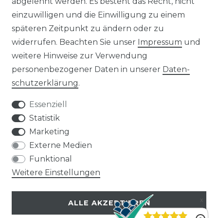
8 kWp Solaranlagen
abgelehnt werden. Es besteht das Recht, nicht
15 kWp Solaranlagen
einzuwilligen und die Einwilligung zu einem
20 kWp Solaranlagen
späteren Zeitpunkt zu ändern oder zu
25 kWp Solaranlagen
widerrufen. Beachten Sie unser
Impressum
und
30 kWp Solaranlagen
weitere Hinweise zur Verwendung
LIMAANLAGEN
ÜBER UNS
personenbezogener Daten in unserer
Daten­
plit-Klimaanlagen
Wir sind ein
schutz­erklärung
.
antech Klimaanlagen
reiner Online-Shop.
ulti-Split Sets
Essenziell
obile Klimaanlagen
ACTEC Solar
Statistik
uftentfeuchter
Marketing
AC TEC GmbH
Externe Medien
Funktional
Wikingerstraße 10
Weitere Einstellungen
76189 Karlsruhe
ALLE AKZEPTIEREN