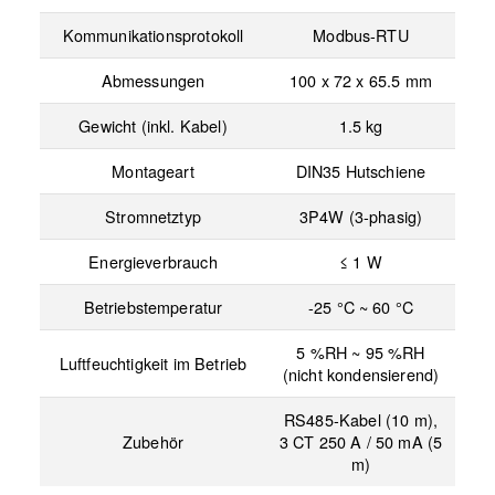
Kommunikationsprotokoll
Modbus-RTU
Abmessungen
100 x 72 x 65.5 mm
Gewicht (inkl. Kabel)
1.5 kg
Montageart
DIN35 Hutschiene
Stromnetztyp
3P4W (3-phasig)
Energieverbrauch
≤ 1 W
Betriebstemperatur
-25 °C ~ 60 °C
5 %RH ~ 95 %RH
Luftfeuchtigkeit im Betrieb
(nicht kondensierend)
RS485-Kabel (10 m),
Zubehör
3 CT 250 A / 50 mA (5
m)