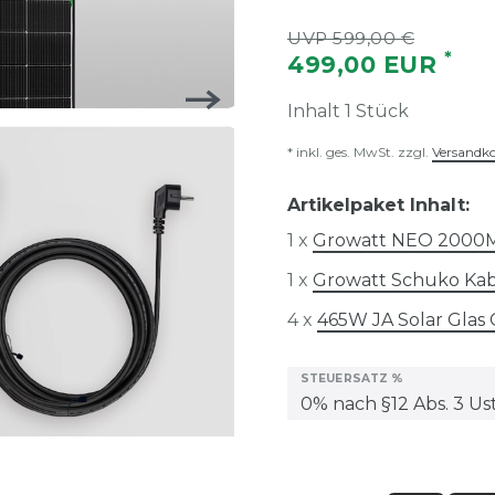
UVP 599,00 €
*
499,00 EUR
Inhalt
1
Stück
* inkl. ges. MwSt. zzgl.
Versandk
Artikelpaket Inhalt:
1 x
Growatt NEO 2000M
1 x
Growatt Schuko Ka
4 x
465W JA Solar Glas
STEUERSATZ %