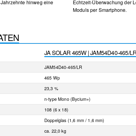
r Jahrzehnte hinweg eine
Echtzeit-Überwachung der L
Moduls per Smartphone.
ATEN
JA SOLAR 465W | JAM54D40-465/L
JAM54D40-465/LR
465 Wp
23,3 %
n-type Mono (Bycium+)
108 (6 x 18)
Doppelglas (1,6 mm / 1,6 mm)
ca. 22,0 kg