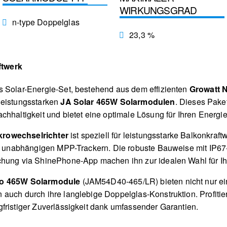
WIRKUNGSGRAD
n-type Doppelglas
23,3 %
ftwerk
s Solar-Energie-Set, bestehend aus dem effizienten
Growatt 
leistungsstarken
JA Solar 465W Solarmodulen
. Dieses Pake
chhaltigkeit und bietet eine optimale Lösung für Ihren Energie
rowechselrichter
ist speziell für leistungsstarke Balkonkraft
er unabhängigen MPP-Trackern. Die robuste Bauweise mit IP67
chung via ShinePhone-App machen ihn zur idealen Wahl für I
ro 465W Solarmodule
(JAM54D40-465/LR) bieten nicht nur ei
auch durch ihre langlebige Doppelglas-Konstruktion. Profitie
fristiger Zuverlässigkeit dank umfassender Garantien.