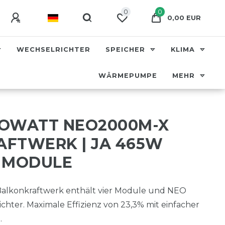
0
0
0,00 EUR
WECHSELRICHTER
SPEICHER
KLIMA
WÄRMEPUMPE
MEHR
ROWATT NEO2000M-X
FTWERK | JA 465W
 MODULE
alkonkraftwerk enthält vier Module und NEO
hter. Maximale Effizienz von 23,3% mit einfacher
.