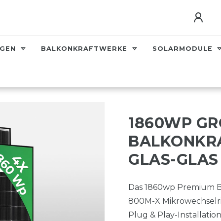
AGEN
BALKONKRAFTWERKE
SOLARMODULE
1860WP G
BALKONKRA
GLAS-GLAS
Das 1860wp Premium B
800M-X Mikrowechselric
Plug & Play-Installation