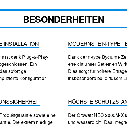
BESONDERHEITEN
 INSTALLATION
MODERNSTE N-TYPE T
s ist dank Plug-&-Play-
Dank der n-type Bycium+ Zel
abgeschlossen. Ein
erreicht unser Set einen Wir
das sofortige
Dies sorgt für höhere Erträge
lizierte Konfiguration
insbesondere bei diffusem L
IONSSICHERHEIT
HÖCHSTE SCHUTZSTA
 Produktgarantie sowie eine
Der Growatt NEO 2000M-X ist
antie. Die extrem niedrige
und wasserdicht. Das integr