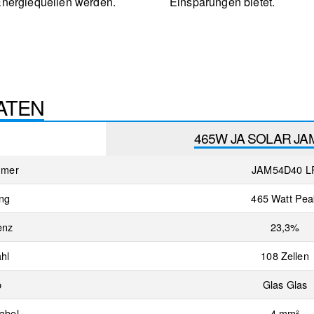
Energiequellen werden.
Einsparungen bietet.
ATEN
465W JA SOLAR JA
mmer
JAM54D40 L
ung
465 Watt Pea
enz
23,3%
hl
108 Zellen
p
Glas Glas
abel
4 mm²