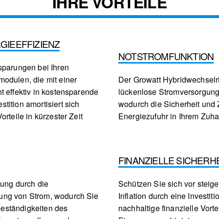
IHRE VORTEILE
GIEEFFIZIENZ
NOTSTROMFUNKTION
sparungen bei Ihren
odulen, die mit einer
Der Growatt Hybridwechselric
t effektiv in kostensparende
lückenlose Stromversorgung
tition amortisiert sich
wodurch die Sicherheit und 
rteile in kürzester Zeit
Energiezufuhr in Ihrem Zuha
FINANZIELLE SICHERH
gung durch die
Schützen Sie sich vor stei
ung von Strom, wodurch Sie
Inflation durch eine Investit
eständigkeiten des
nachhaltige finanzielle Vorte