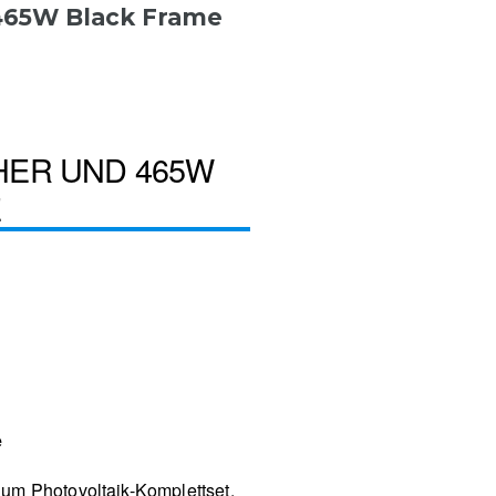
 465W Black Frame
HER UND 465W
E
e
um Photovoltaik-Komplettset.