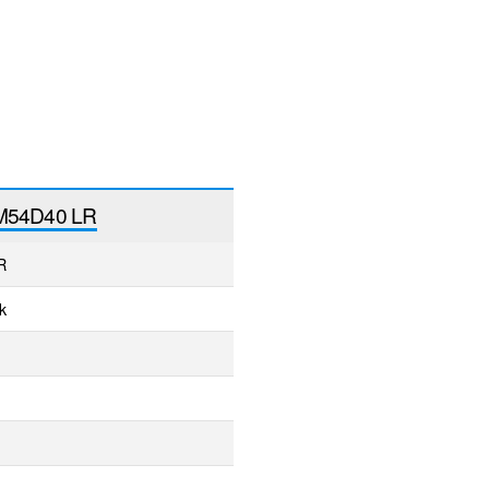
M54D40 LR
R
k