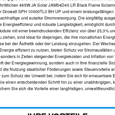
rtschrittlichen 465W JA Solar JAM54D40 LR Black Frame Solarm
ter Growatt SPH 10000TL3 BH UP und einem leistungsfähigen S
 nachhaltige und autarke Stromversorgung. Die sorgfältig au
 Energieeffizienz und robuste Langlebigkeit, ermöglicht durc
odule mit einer beeindruckenden Effizienz von über 23,3% un
 ziehen, sind ideal für diejenigen, die ihre monatlichen Energ
e bei der Ästhetik oder der Leistung einzugehen. Der Wechsel
Energie effizient zu nutzen, bieten Schutz vor Stromausfällen 
nders in Zeiten steigender Energiekosten und Inflation von Vor
unft der Energiegewinnung, sondern auch in Ihre finanzielle Sic
die Nutzung staatlicher Förderungen sowie Steuervorteile amort
v zum Schutz der Umwelt bei, indem Sie sich für erneuerbare 
e einen entscheidenden Schritt hin zu einer unabhängigen, k
sichern Sie sich die Vorteile einer langfristigen, umweltfreund