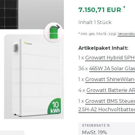
*
7.150,71 EUR
Inhalt
1
Stück
* inkl. ges. MwSt. zzgl.
Versandk
Artikelpaket Inhalt:
1 x
Growatt Hybrid SP
36 x
465W JA Solar Gla
1 x
Growatt ShineWilan-
4 x
Growatt Batterie A
1 x
Growatt BMS Steuere
2.5H-A2 Hochvoltbatte
STEUERSATZ %