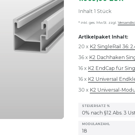
Inhalt
1
Stück
* inkl. ges. MwSt. zzgl.
Versandk
Artikelpaket Inhalt:
20 x
K2 SingleRail 36: 
36 x
K2 Dachhaken Sin
16 x
K2 EndCap für Sing
16 x
K2 Universal Endk
30 x
K2 Universal-Mod
STEUERSATZ %
MODULANZAHL