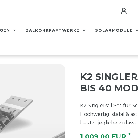
AGEN
BALKONKRAFTWERKE
SOLARMODULE
K2 SINGLER
BIS 40 MO
K2 SingleRail Set für 
Hochwertig, stabil & äs
besitzt jegliche Zulass
*
1.009,00 EUR