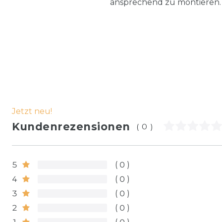
ansprechend zu montieren. E
Jetzt neu!
Kundenrezensionen
(0)
5
0
4
0
3
0
2
0