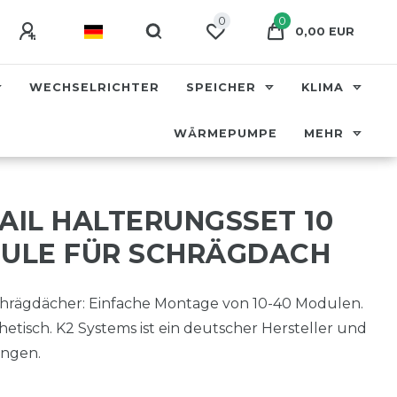
0
0
0,00 EUR
WECHSELRICHTER
SPEICHER
KLIMA
WÄRMEPUMPE
MEHR
AIL HALTERUNGSSET 10
DULE FÜR SCHRÄGDACH
Schrägdächer: Einfache Montage von 10-40 Modulen.
thetisch. K2 Systems ist ein deutscher Hersteller und
ungen.