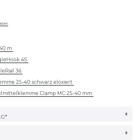
osten
2.40 m
gleHook 4S
leRail 36
lemme 25-40 schwarz eloxiert
ulmittelklemme Clamp MC 25-40 mm