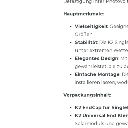
Befestigung Ihrer Photovol
Hauptmerkmale:
Vielseitigkeit
: Geeign
Größen.
Stabilität
: Die K2 Sing
unter extremen Wett
Elegantes Design
: Mi
gewährleistet, die zu 
Einfache Montage
: D
installieren lassen, wo
Verpackungsinhalt:
K2 EndCap für Single
K2 Universal End Kl
Solarmoduls und gewähr