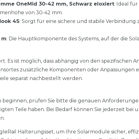
klemme OneMid 30-42 mm, Schwarz eloxiert
: Ideal fü
hmenhöhe von 30-42 mm.
Hook 4S
: Sorgt für eine sichere und stabile Verbindun
0 m
: Die Hauptkomponente des Systems, auf der die Sol
iert. Es ist möglich, dass abhängig von den spezifische
onsortes zusätzliche Komponenten oder Anpassungen erf
eile separat nachbestellt werden.
ion beginnen, prüfen Sie bitte die genauen Anforderunge
ötigten Teile haben. Bei Bedarf können Sie jederzeit bei 
n.
gleRail Halterungsset, um Ihre Solarmodule sicher, effi